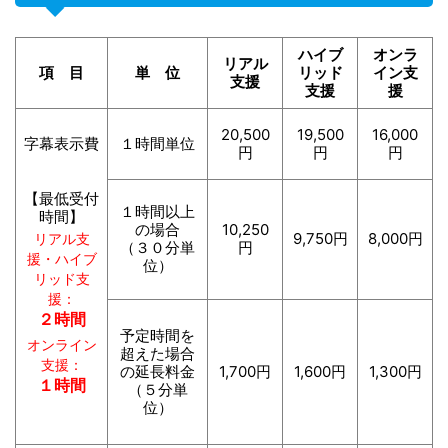
ハイブ
オンラ
リアル
項 目
単 位
リッド
イン支
支援
支援
援
20,500
19,500
16,000
字幕表示費
１時間単位
円
円
円
【最低受付
１時間以上
時間】
の場合
10,250
9,750円
8,000円
リアル支
（３０分単
円
援・ハイブ
位）
リッド支
援：
２時間
予定時間を
オンライン
超えた場合
支援：
の延長料金
1,700円
1,600円
1,300円
１時間
（５分単
位）