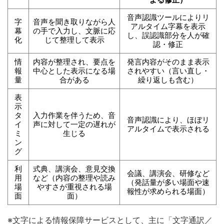
音声認識ツールによりリ
字
音声を聞き取りながら人
アルタイム字幕を表示
幕
の手で入力し、文脈に応
し、誤認識部分を人が確
化
じて整理して表示
認・修正
情
内容が整理され、要点を
発言内容がそのまま表示
報
中心とした表示になる場
されやすい（言い直し・
量
合がある
繰り返しも含む）
表
示
タ
入力作業を伴うため、音
音声認識により、ほぼリ
イ
声に対して一定の遅れが
アルタイムで表示される
ミ
生じる
ン
グ
利
式典、講演会、意見交換
会議、講演会、研修など
用
など（内容の整理や読み
（発話量が多い場面や速
場
やすさが重視される場
報性が求められる場面）
面
面）
※文字による情報保障サービスとして、主に「文字通訳／