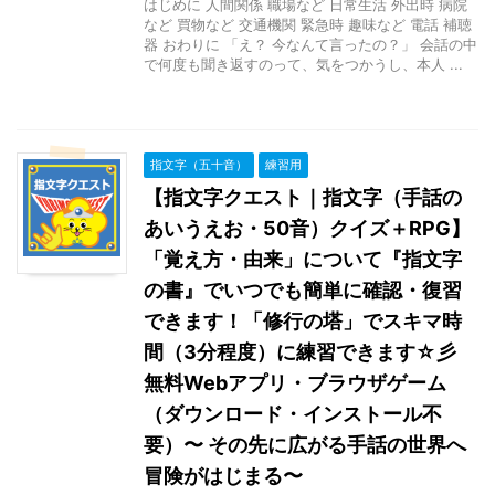
はじめに 人間関係 職場など 日常生活 外出時 病院
など 買物など 交通機関 緊急時 趣味など 電話 補聴
器 おわりに 「え？ 今なんて言ったの？」 会話の中
で何度も聞き返すのって、気をつかうし、本人 ...
指文字（五十音）
練習用
【指文字クエスト｜指文字（手話の
あいうえお・50音）クイズ＋RPG】
「覚え方・由来」について『指文字
の書』でいつでも簡単に確認・復習
できます！「修行の塔」でスキマ時
間（3分程度）に練習できます☆彡
無料Webアプリ・ブラウザゲーム
（ダウンロード・インストール不
要）〜 その先に広がる手話の世界へ
冒険がはじまる〜