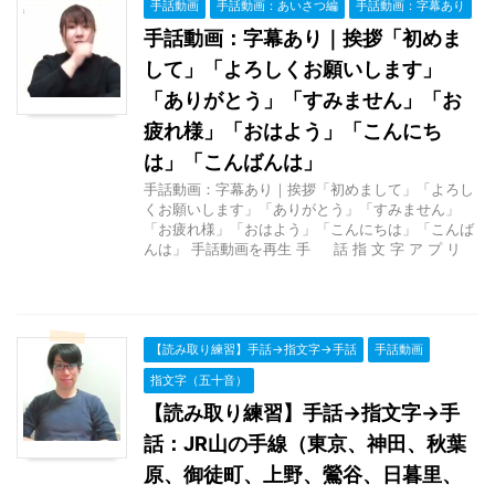
手話動画
手話動画：あいさつ編
手話動画：字幕あり
手話動画：字幕あり｜挨拶「初めま
して」「よろしくお願いします」
「ありがとう」「すみません」「お
疲れ様」「おはよう」「こんにち
は」「こんばんは」
手話動画：字幕あり｜挨拶「初めまして」「よろし
くお願いします」「ありがとう」「すみません」
「お疲れ様」「おはよう」「こんにちは」「こんば
んは」 手話動画を再生 手 話 指 文 字 ア プ リ
【読み取り練習】手話→指文字→手話
手話動画
指文字（五十音）
【読み取り練習】手話→指文字→手
話：JR山の手線（東京、神田、秋葉
原、御徒町、上野、鶯谷、日暮里、