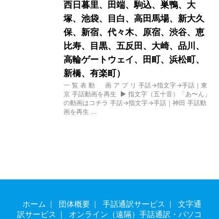
西日暮里、田端、駒込、巣鴨、大
塚、池袋、目白、高田馬場、新大久
保、新宿、代々木、原宿、渋谷、恵
比寿、目黒、五反田、大崎、品川、
高輪ゲートウェイ、田町、浜松町、
新橋、有楽町）
一 覧 表 動 画 ア プ リ 手話→指文字→手話｜東
京 手話動画を再生 ▶ 指文字（五十音）「あ〜ん」
の動画はコチラ 手話→指文字→手話｜神田 手話動
画を再生 ...
ホーム
団体概要
手話通訳サービス
文字通
訳サービス
オンライン（遠隔）手話通訳・パソコ