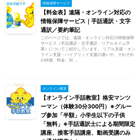
情報保障サービス
【料金表】遠隔・オンライン対応の
情報保障サービス｜手話通訳・文字
通訳／要約筆記
このページでは、遠隔・オンライン対応の情報保障
サービス（手話通訳・文字通訳・リアルタイム字
幕）についてご紹介しています。 リアル支援・オン
ライン支援・ハイブリッド支援の違いや、それぞれ
の特徴、料金、対 ...
オンライン教室
【オンライン手話教室】格安マンツ
ーマン（体験30分300円）※グルー
プ参加「半額」小学生以下の子供
「無料」※手話通訳士による期間限定
講座、接客手話講座、動画受講のみ