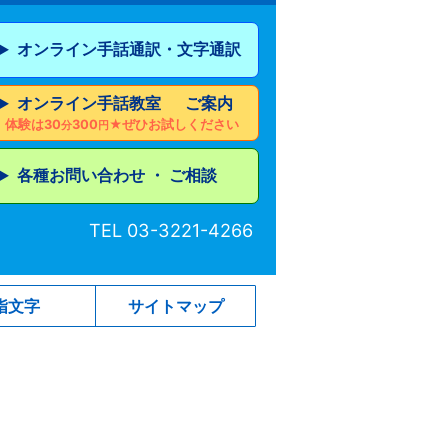
オンライン手話通訳・文字通訳
▶︎
オンライン手話教室 ご案内
▶︎
体験は30
300
★ぜひお試しください
分
円
各種お問い合わせ ・ ご相談
▶︎
TEL 03-3221-4266
指文字
サイトマップ