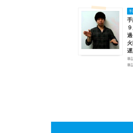
手
手
９
過
火
遅
単
単