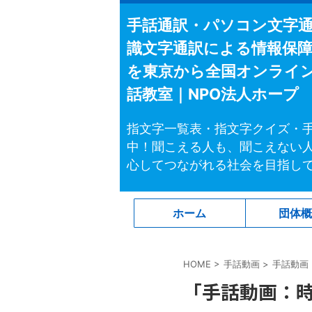
手話通訳・パソコン文字
識文字通訳による情報保
を東京から全国オンライ
話教室｜NPO法人ホープ
指文字一覧表・指文字クイズ・
中！聞こえる人も、聞こえない
心してつながれる社会を目指し
ホーム
団体
HOME
>
手話動画
>
手話動画
「手話動画：時