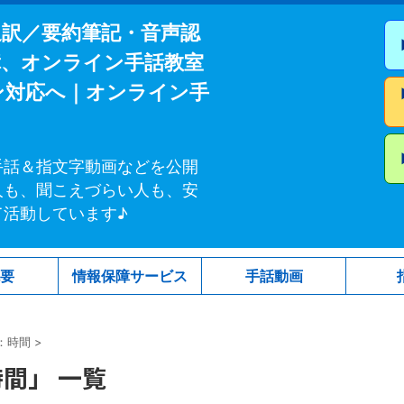
通訳／要約筆記・音声認
障、オンライン手話教室
ン対応へ｜オンライン手
手話＆指文字動画などを公開
人も、聞こえづらい人も、安
て活動しています♪
概要
情報保障サービス
手話動画
：時間
>
間」 一覧