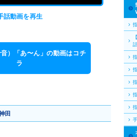
手話動画
を再生
十音）「あ〜ん」の動画はコチ
ラ
神田