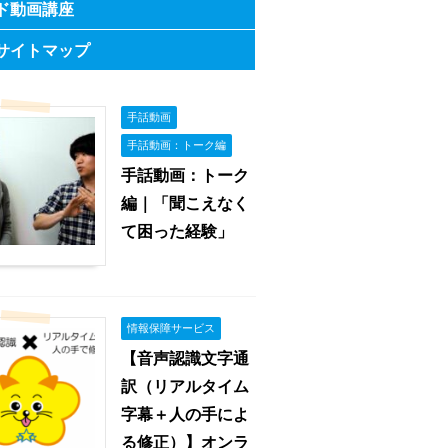
ド動画講座
サイトマップ
手話動画
手話動画：トーク編
手話動画：トーク
編｜「聞こえなく
て困った経験」
情報保障サービス
【音声認識文字通
訳（リアルタイム
字幕＋人の手によ
る修正）】オンラ