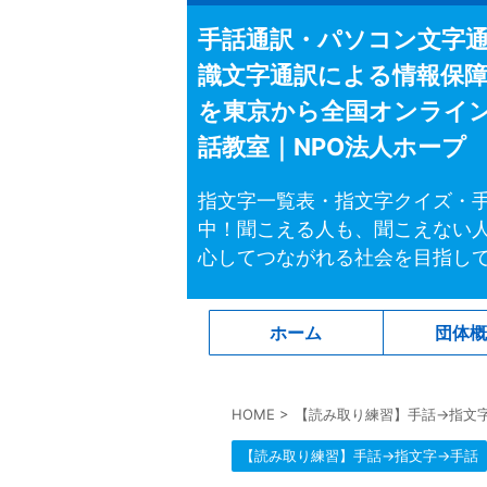
手話通訳・パソコン文字
識文字通訳による情報保
を東京から全国オンライ
話教室｜NPO法人ホープ
指文字一覧表・指文字クイズ・
中！聞こえる人も、聞こえない
心してつながれる社会を目指し
ホーム
団体
HOME
>
【読み取り練習】手話→指文
【読み取り練習】手話→指文字→手話