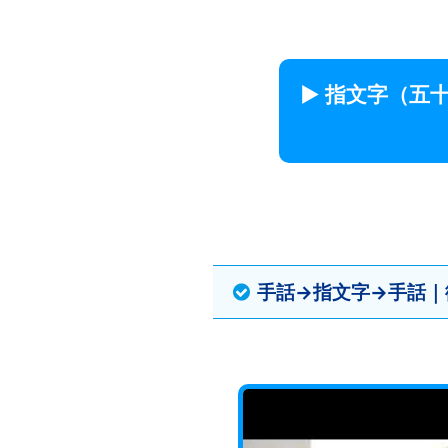
▶ 指文字（五
手話→指文字→手話｜