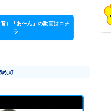
十音）「あ〜ん」の動画はコチ
ラ
御徒町