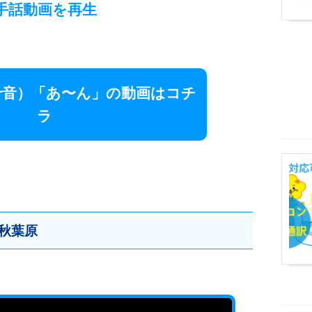
手話動画
を再生
十音）「あ〜ん」の動画はコチ
ラ
秋葉原