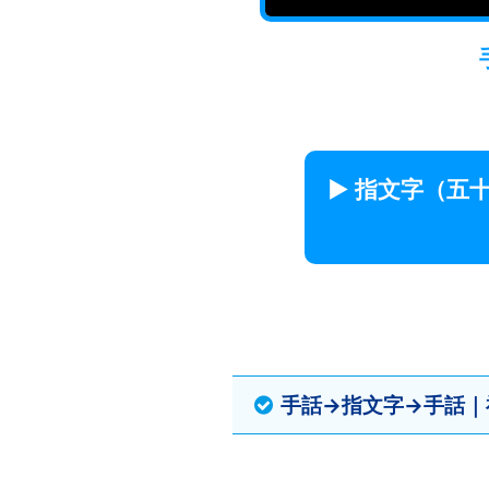
▶ 指文字（五
手話→指文字→手話｜