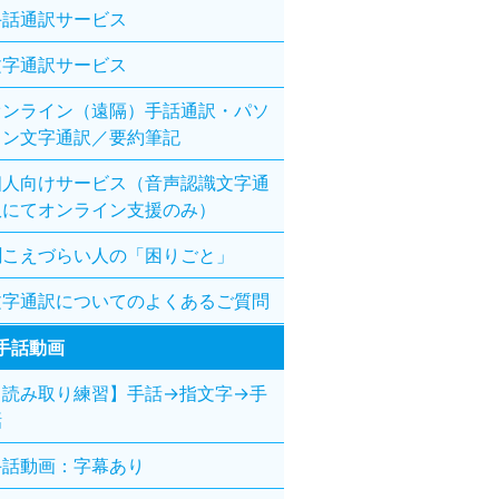
手話通訳サービス
文字通訳サービス
オンライン（遠隔）手話通訳・パソ
コン文字通訳／要約筆記
個人向けサービス（音声認識文字通
訳にてオンライン支援のみ）
聞こえづらい人の「困りごと」
文字通訳についてのよくあるご質問
手話動画
【読み取り練習】手話→指文字→手
話
手話動画：字幕あり