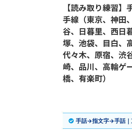
【読み取り練習】手
手線（東京、神田
谷、日暮里、西日
塚、池袋、目白、
代々木、原宿、渋
崎、品川、高輪ゲ
橋、有楽町）
手話→指文字→手話｜