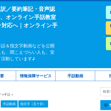
通訳／要約筆記・音声認
障、オンライン手話教室
ン対応へ｜オンライン手
手話＆指文字動画などを公開
人も、聞こえづらい人も、安
て活動しています♪
概要
情報保障サービス
手話動画
字→手話
>
手話動画
指文字（五十音）