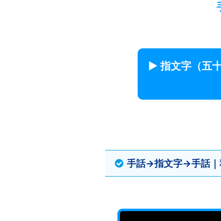
▶ 指文字（五
手話→指文字→手話｜