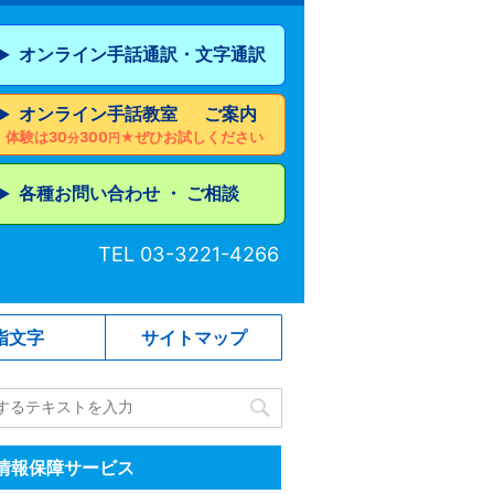
オンライン手話通訳・文字通訳
▶︎
オンライン手話教室 ご案内
▶︎
体験は30
300
★ぜひお試しください
分
円
各種お問い合わせ ・ ご相談
▶︎
TEL 03-3221-4266
指文字
サイトマップ
情報保障サービス