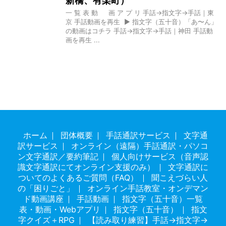
新橋、有楽町）
一 覧 表 動 画 ア プ リ 手話→指文字→手話｜東
京 手話動画を再生 ▶ 指文字（五十音）「あ〜ん」
の動画はコチラ 手話→指文字→手話｜神田 手話動
画を再生 ...
ホーム
団体概要
手話通訳サービス
文字通
訳サービス
オンライン（遠隔）手話通訳・パソコ
ン文字通訳／要約筆記
個人向けサービス（音声認
識文字通訳にてオンライン支援のみ）
文字通訳に
ついてのよくあるご質問（FAQ）
聞こえづらい人
の「困りごと」
オンライン手話教室・オンデマン
ド動画講座
手話動画
指文字（五十音）一覧
表・動画・Webアプリ
指文字（五十音）
指文
字クイズ＋RPG
【読み取り練習】手話→指文字→