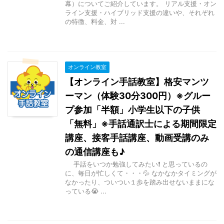
幕）についてご紹介しています。 リアル支援・オン
ライン支援・ハイブリッド支援の違いや、それぞれ
の特徴、料金、対 ...
オンライン教室
【オンライン手話教室】格安マンツ
ーマン（体験30分300円）※グルー
プ参加「半額」小学生以下の子供
「無料」※手話通訳士による期間限定
講座、接客手話講座、動画受講のみ
の通信講座も♪
手話をいつか勉強してみたい❗ と思っているの
に、毎日が忙しくて・・・💦 なかなかタイミングが
なかったり、ついつい１歩を踏み出せないままにな
っている😭 ...