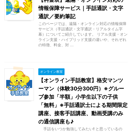
情報保障サービス｜手話通訳・文字
通訳／要約筆記
このページでは、遠隔・オンライン対応の情報保障
サービス（手話通訳・文字通訳・リアルタイム字
幕）についてご紹介しています。 リアル支援・オン
ライン支援・ハイブリッド支援の違いや、それぞれ
の特徴、料金、対 ...
オンライン教室
【オンライン手話教室】格安マンツ
ーマン（体験30分300円）※グルー
プ参加「半額」小学生以下の子供
「無料」※手話通訳士による期間限定
講座、接客手話講座、動画受講のみ
の通信講座も♪
手話をいつか勉強してみたい❗ と思っているの