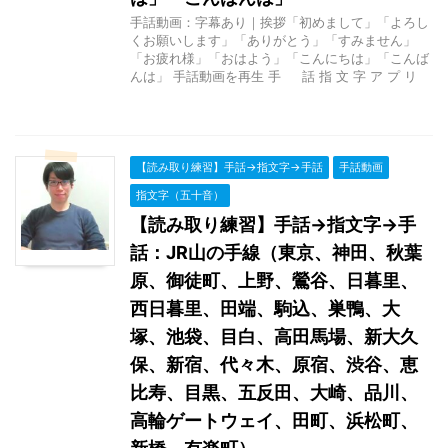
手話動画：字幕あり｜挨拶「初めまして」「よろし
くお願いします」「ありがとう」「すみません」
「お疲れ様」「おはよう」「こんにちは」「こんば
んは」 手話動画を再生 手 話 指 文 字 ア プ リ
【読み取り練習】手話→指文字→手話
手話動画
指文字（五十音）
【読み取り練習】手話→指文字→手
話：JR山の手線（東京、神田、秋葉
原、御徒町、上野、鶯谷、日暮里、
西日暮里、田端、駒込、巣鴨、大
塚、池袋、目白、高田馬場、新大久
保、新宿、代々木、原宿、渋谷、恵
比寿、目黒、五反田、大崎、品川、
高輪ゲートウェイ、田町、浜松町、