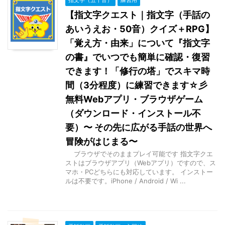
【指文字クエスト｜指文字（手話の
あいうえお・50音）クイズ＋RPG】
「覚え方・由来」について『指文字
の書』でいつでも簡単に確認・復習
できます！「修行の塔」でスキマ時
間（3分程度）に練習できます☆彡
無料Webアプリ・ブラウザゲーム
（ダウンロード・インストール不
要）〜 その先に広がる手話の世界へ
冒険がはじまる〜
ブラウザでそのままプレイ可能です 指文字クエ
ストはブラウザアプリ（Webアプリ）ですので、ス
マホ・PCどちらにも対応しています。 インストー
ルは不要です。iPhone / Android / Wi ...