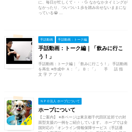
に、毎日が忙しくて・・・💦 なかなかタイミングが
なかったり、ついつい１歩を踏み出せないままにな
っている😭 ...
手話動画
手話動画：トーク編
手話動画：トーク編｜「飲みに行こ
う！」
手話動画：トーク編｜「飲みに行こう！」 手話動画
を再生 ※作成中 Ａ：「」 Ｂ：「」 手 話 指
文 字 ア プ リ
ＮＰＯ法人 ホープについて
ホープについて
【ご案内】 ※本ページは東京都千代田区近郊での対
面型支援の一例をご紹介しています。 ホープでは全
国対応の「オンライン情報保障サービス（手話通