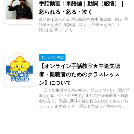
手話動画：単語編｜動詞（感情）｜
怒られる・怒る・泣く
単語編｜怒られる 手話動画を再生 単語編｜怒る 手
話動画を再生 単語編｜泣く 手話動画を再生 手
話 指 文 字 ア プ リ
オンライン教室
【オンライン手話教室★中途失聴
者・難聴者のためのクラスレッス
ン】について
日々の生活や仕事の中で、聞こえづらい・聞き間
違えが多いという状態でお困りの中途失聴者・難聴
者の方で、手話に興味を持たれる方はたくさんいら
っしゃいます😃 ただ、手話を学ぼうと教室やサ ...