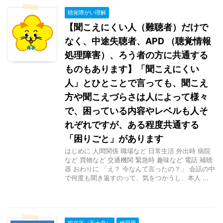
聴覚障がい理解
【聞こえにくい人（難聴者）だけで
なく、中途失聴者、APD （聴覚情報
処理障害）、ろう者の方に共通する
ものもあります】「聞こえにくい
人」とひとことで言っても、聞こえ
方や聞こえづらさは人によって様々
で、困っている内容やレベルも人そ
れぞれですが、ある程度共通する
「困りごと」があります
はじめに 人間関係 職場など 日常生活 外出時 病院
など 買物など 交通機関 緊急時 趣味など 電話 補聴
器 おわりに 「え？ 今なんて言ったの？」 会話の中
で何度も聞き返すのって、気をつかうし、本人 ...
指文字（五十音）
練習用