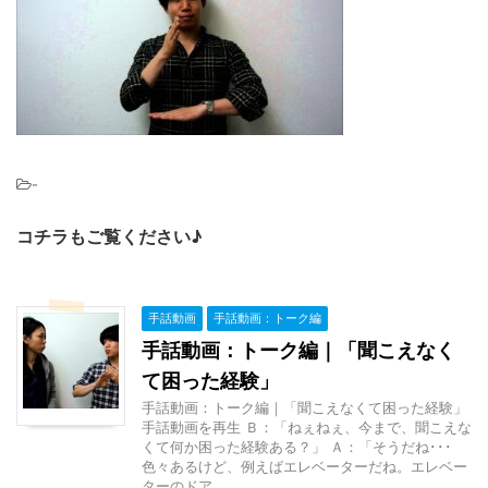
-
コチラもご覧ください♪
手話動画
手話動画：トーク編
手話動画：トーク編｜「聞こえなく
て困った経験」
手話動画：トーク編｜「聞こえなくて困った経験」
手話動画を再生 Ｂ：「ねぇねぇ、今まで、聞こえな
くて何か困った経験ある？」 Ａ：「そうだね･･･
色々あるけど、例えばエレベーターだね。エレベー
ターのドア ...