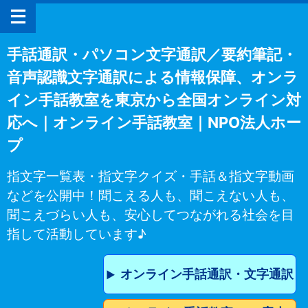
手話通訳・パソコン文字通訳／要約筆記・
音声認識文字通訳による情報保障、オンラ
イン手話教室を東京から全国オンライン対
応へ｜オンライン手話教室｜NPO法人ホー
プ
指文字一覧表・指文字クイズ・手話＆指文字動画
などを公開中！聞こえる人も、聞こえない人も、
聞こえづらい人も、安心してつながれる社会を目
指して活動しています♪
オンライン手話通訳・文字通訳
▶︎