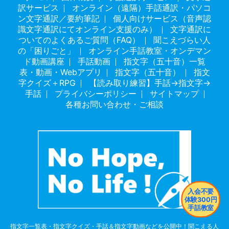
訳サービス
オンライン（遠隔）手話通訳・パソコ
ン文字通訳／要約筆記
個人向けサービス（音声認
識文字通訳にてオンライン支援のみ）
文字通訳に
ついてのよくあるご質問（FAQ）
聞こえづらい人
の「困りごと」
オンライン手話教室・オンデマン
ド動画講座
手話動画
指文字（五十音）一覧
表・動画・Webアプリ
指文字（五十音）
指文
字クイズ＋RPG
【読み取り練習】手話→指文字→
手話
プライバシーポリシー
サイトマップ
各種お問い合わせ・ご相談
指文字一覧表・指文字クイズ・手話＆指文字動画などを公開中！聞こえる人