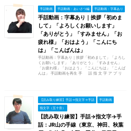
手話動画
手話動画：あいさつ編
手話動画：字幕あり
手話動画：字幕あり｜挨拶「初めま
して」「よろしくお願いします」
「ありがとう」「すみません」「お
疲れ様」「おはよう」「こんにち
は」「こんばんは」
手話動画：字幕あり｜挨拶「初めまして」「よろし
くお願いします」「ありがとう」「すみません」
「お疲れ様」「おはよう」「こんにちは」「こんば
んは」 手話動画を再生 手 話 指 文 字 ア プ リ
【読み取り練習】手話→指文字→手話
手話動画
指文字（五十音）
【読み取り練習】手話→指文字→手
話：JR山の手線（東京、神田、秋葉