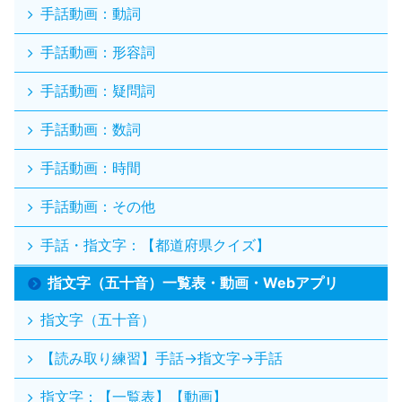
手話動画：動詞
手話動画：形容詞
手話動画：疑問詞
手話動画：数詞
手話動画：時間
手話動画：その他
手話・指文字：【都道府県クイズ】
指文字（五十音）一覧表・動画・Webアプリ
指文字（五十音）
【読み取り練習】手話→指文字→手話
指文字：【一覧表】【動画】