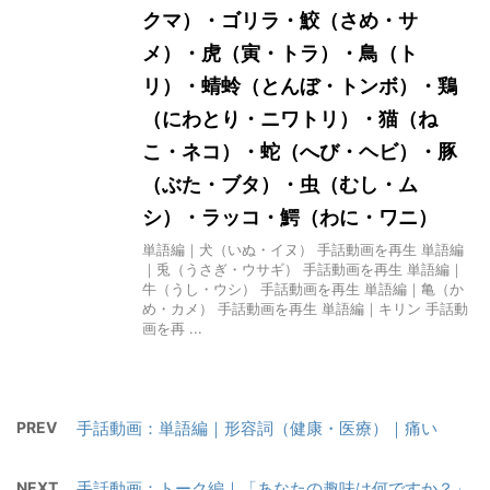
クマ）・ゴリラ・鮫（さめ・サ
メ）・虎（寅・トラ）・鳥（ト
リ）・蜻蛉（とんぼ・トンボ）・鶏
（にわとり・ニワトリ）・猫（ね
こ・ネコ）・蛇（へび・ヘビ）・豚
（ぶた・ブタ）・虫（むし・ム
シ）・ラッコ・鰐（わに・ワニ）
単語編｜犬（いぬ・イヌ） 手話動画を再生 単語編
｜兎（うさぎ・ウサギ） 手話動画を再生 単語編｜
牛（うし・ウシ） 手話動画を再生 単語編｜亀（か
め・カメ） 手話動画を再生 単語編｜キリン 手話動
画を再 ...
PREV
手話動画：単語編｜形容詞（健康・医療）｜痛い
NEXT
手話動画：トーク編｜「あなたの趣味は何ですか？」