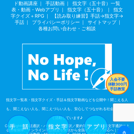
ド動画講座
手話動画
指文字（五十音）一覧
表・動画・Webアプリ
指文字（五十音）
指文
字クイズ＋RPG
【読み取り練習】手話→指文字→
手話
プライバシーポリシー
サイトマップ
各種お問い合わせ・ご相談
指文字一覧表・指文字クイズ・手話＆指文字動画などを公開中！聞こえる人
も、聞こえない人も、聞こえづらい人も、安心してつながれる社会を目指し
て活動しています♪
Copyright© 手話通訳・パソコン文字通訳／要約筆記・音声認識文字通訳によ
手 話
指 文 字
ア プ リ
る情報保障、オンライン手話教室を東京から全国オンライン対応へ｜オンラ