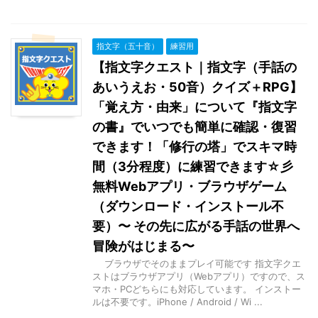
指文字（五十音）
練習用
【指文字クエスト｜指文字（手話の
あいうえお・50音）クイズ＋RPG】
「覚え方・由来」について『指文字
の書』でいつでも簡単に確認・復習
できます！「修行の塔」でスキマ時
間（3分程度）に練習できます☆彡
無料Webアプリ・ブラウザゲーム
（ダウンロード・インストール不
要）〜 その先に広がる手話の世界へ
冒険がはじまる〜
ブラウザでそのままプレイ可能です 指文字クエ
ストはブラウザアプリ（Webアプリ）ですので、ス
マホ・PCどちらにも対応しています。 インストー
ルは不要です。iPhone / Android / Wi ...