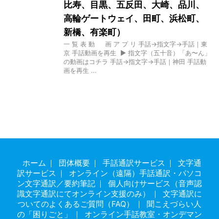
比寿、目黒、五反田、大崎、品川、
高輪ゲートウェイ、田町、浜松町、
新橋、有楽町）
一 覧 表 動 画 ア プ リ 手話→指文字→手話｜東
京 手話動画を再生 ▶ 指文字（五十音）「あ〜ん」
の動画はコチラ 手話→指文字→手話｜神田 手話動
画を再生 ...
ホーム
団体概要
手話通訳サービス
文字通
訳サービス
オンライン（遠隔）手話通訳・パソコ
ン文字通訳／要約筆記
個人向けサービス（音声認
識文字通訳にてオンライン支援のみ）
文字通訳に
ついてのよくあるご質問（FAQ）
聞こえづらい人
の「困りごと」
オンライン手話教室・オンデマン