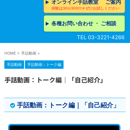
オンライン手話教室 ご案内
▶︎
体験は30
300
★ぜひお試しください
分
円
各種お問い合わせ ・ ご相談
▶︎
TEL 03-3221-4266
HOME
>
手話動画
>
手話動画
手話動画：トーク編
手話動画：トーク編｜「自己紹介」
手話動画：トーク編｜「自己紹介」