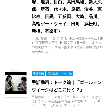
塚、池袋、目白、高田馬場、新大久
保、新宿、代々木、原宿、渋谷、恵
比寿、目黒、五反田、大崎、品川、
高輪ゲートウェイ、田町、浜松町、
新橋、有楽町）
一 覧 表 動 画 ア プ リ 手話→指文字→手話｜東
京 手話動画を再生 ▶ 指文字（五十音）「あ〜ん」
の動画はコチラ 手話→指文字→手話｜神田 手話動
画を再生 ...
手話動画
手話動画：トーク編
手話動画：トーク編｜「ゴールデン
ウィークはどこに行く？」
手話動画：トーク編｜「ゴールデンウィークはどこ
に行く？」 手話動画を再生 ※作成中 Ａ：「」 Ｂ：
「」 手 話 指 文 字 ア プ リ