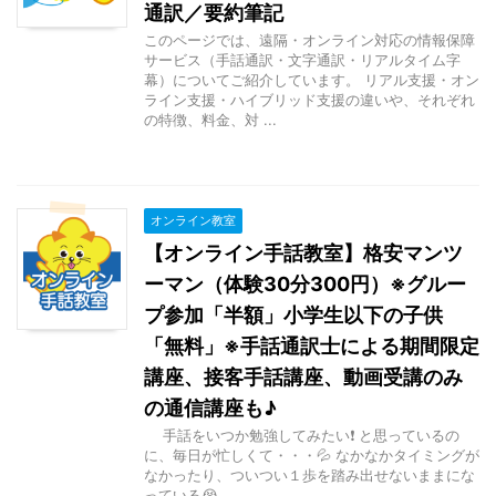
通訳／要約筆記
このページでは、遠隔・オンライン対応の情報保障
サービス（手話通訳・文字通訳・リアルタイム字
幕）についてご紹介しています。 リアル支援・オン
ライン支援・ハイブリッド支援の違いや、それぞれ
の特徴、料金、対 ...
オンライン教室
【オンライン手話教室】格安マンツ
ーマン（体験30分300円）※グルー
プ参加「半額」小学生以下の子供
「無料」※手話通訳士による期間限定
講座、接客手話講座、動画受講のみ
の通信講座も♪
手話をいつか勉強してみたい❗ と思っているの
に、毎日が忙しくて・・・💦 なかなかタイミングが
なかったり、ついつい１歩を踏み出せないままにな
っている😭 ...