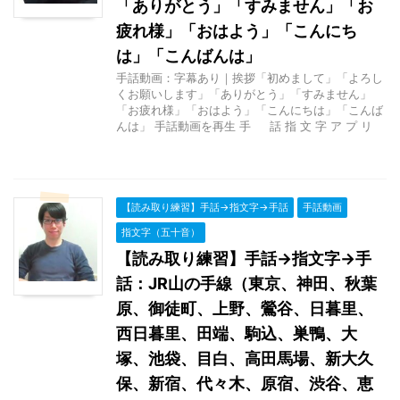
「ありがとう」「すみません」「お
疲れ様」「おはよう」「こんにち
は」「こんばんは」
手話動画：字幕あり｜挨拶「初めまして」「よろし
くお願いします」「ありがとう」「すみません」
「お疲れ様」「おはよう」「こんにちは」「こんば
んは」 手話動画を再生 手 話 指 文 字 ア プ リ
【読み取り練習】手話→指文字→手話
手話動画
指文字（五十音）
【読み取り練習】手話→指文字→手
話：JR山の手線（東京、神田、秋葉
原、御徒町、上野、鶯谷、日暮里、
西日暮里、田端、駒込、巣鴨、大
塚、池袋、目白、高田馬場、新大久
保、新宿、代々木、原宿、渋谷、恵