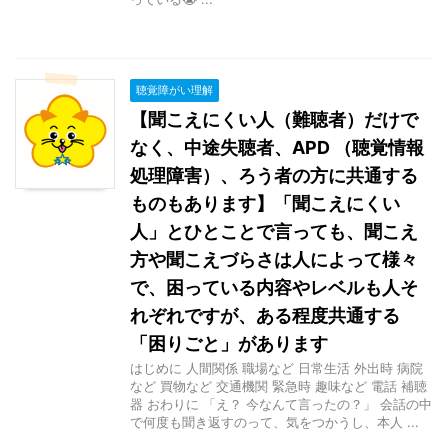
聴覚障がい理解
【聞こえにくい人（難聴者）だけで
なく、中途失聴者、APD （聴覚情報
処理障害）、ろう者の方に共通する
ものもあります】「聞こえにくい
人」とひとことで言っても、聞こえ
方や聞こえづらさは人によって様々
で、困っている内容やレベルも人そ
れぞれですが、ある程度共通する
「困りごと」があります
はじめに 人間関係 職場など 日常生活 外出時 病院
など 買物など 交通機関 緊急時 趣味など 電話 補聴
器 おわりに 「え？ 今なんて言ったの？」 会話の中
で何度も聞き返すのって、気をつかうし、本人 ...