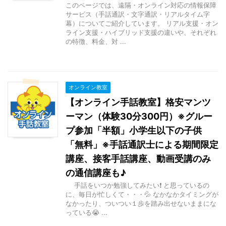
このページでは、遠隔・オンライン対応の情報保障
サービス（手話通訳・文字通訳・リアルタイム字
幕）についてご紹介しています。 リアル支援・オン
ライン支援・ハイブリッド支援の違いや、それぞれ
の特徴、料金、対 ...
オンライン教室
【オンライン手話教室】格安マンツ
ーマン（体験30分300円）※グルー
プ参加「半額」小学生以下の子供
「無料」※手話通訳士による期間限定
講座、接客手話講座、動画受講のみ
の通信講座も♪
手話をいつか勉強してみたい❗ と思っているの
に、毎日が忙しくて・・・💦 なかなかタイミングが
なかったり、ついつい１歩を踏み出せないままにな
っている😭 ...