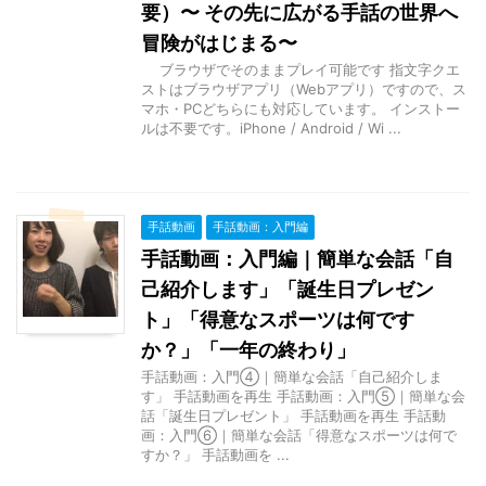
要）〜 その先に広がる手話の世界へ
冒険がはじまる〜
ブラウザでそのままプレイ可能です 指文字クエ
ストはブラウザアプリ（Webアプリ）ですので、ス
マホ・PCどちらにも対応しています。 インストー
ルは不要です。iPhone / Android / Wi ...
手話動画
手話動画：入門編
手話動画：入門編｜簡単な会話「自
己紹介します」「誕生日プレゼン
ト」「得意なスポーツは何です
か？」「一年の終わり」
手話動画：入門④｜簡単な会話「自己紹介しま
す」 手話動画を再生 手話動画：入門⑤｜簡単な会
話「誕生日プレゼント」 手話動画を再生 手話動
画：入門⑥｜簡単な会話「得意なスポーツは何で
すか？」 手話動画を ...