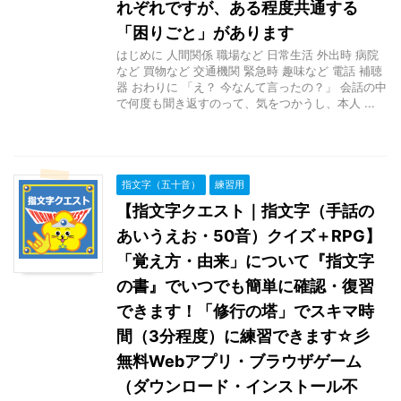
れぞれですが、ある程度共通する
「困りごと」があります
はじめに 人間関係 職場など 日常生活 外出時 病院
など 買物など 交通機関 緊急時 趣味など 電話 補聴
器 おわりに 「え？ 今なんて言ったの？」 会話の中
で何度も聞き返すのって、気をつかうし、本人 ...
指文字（五十音）
練習用
【指文字クエスト｜指文字（手話の
あいうえお・50音）クイズ＋RPG】
「覚え方・由来」について『指文字
の書』でいつでも簡単に確認・復習
できます！「修行の塔」でスキマ時
間（3分程度）に練習できます☆彡
無料Webアプリ・ブラウザゲーム
（ダウンロード・インストール不