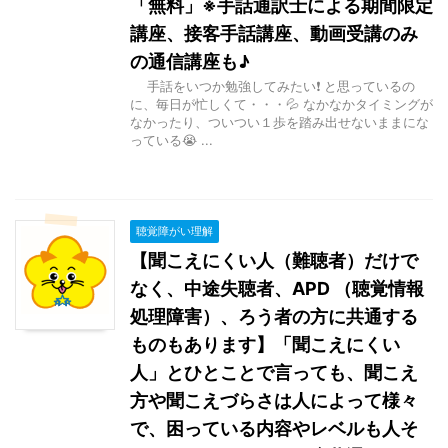
「無料」※手話通訳士による期間限定
講座、接客手話講座、動画受講のみ
の通信講座も♪
手話をいつか勉強してみたい❗ と思っているの
に、毎日が忙しくて・・・💦 なかなかタイミングが
なかったり、ついつい１歩を踏み出せないままにな
っている😭 ...
聴覚障がい理解
【聞こえにくい人（難聴者）だけで
なく、中途失聴者、APD （聴覚情報
処理障害）、ろう者の方に共通する
ものもあります】「聞こえにくい
人」とひとことで言っても、聞こえ
方や聞こえづらさは人によって様々
で、困っている内容やレベルも人そ