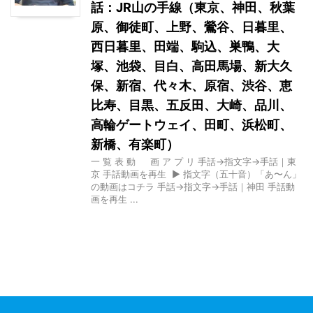
話：JR山の手線（東京、神田、秋葉
原、御徒町、上野、鶯谷、日暮里、
西日暮里、田端、駒込、巣鴨、大
塚、池袋、目白、高田馬場、新大久
保、新宿、代々木、原宿、渋谷、恵
比寿、目黒、五反田、大崎、品川、
高輪ゲートウェイ、田町、浜松町、
新橋、有楽町）
一 覧 表 動 画 ア プ リ 手話→指文字→手話｜東
京 手話動画を再生 ▶ 指文字（五十音）「あ〜ん」
の動画はコチラ 手話→指文字→手話｜神田 手話動
画を再生 ...