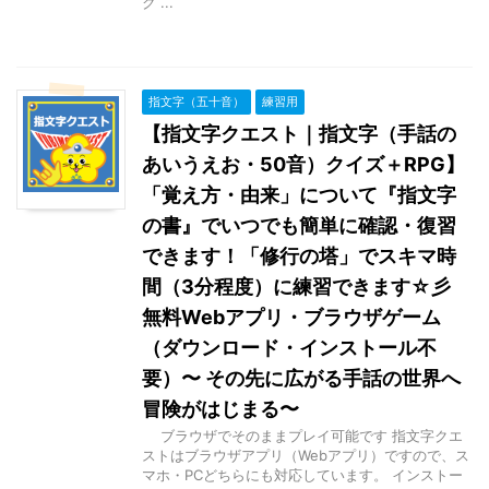
ク ...
指文字（五十音）
練習用
【指文字クエスト｜指文字（手話の
あいうえお・50音）クイズ＋RPG】
「覚え方・由来」について『指文字
の書』でいつでも簡単に確認・復習
できます！「修行の塔」でスキマ時
間（3分程度）に練習できます☆彡
無料Webアプリ・ブラウザゲーム
（ダウンロード・インストール不
要）〜 その先に広がる手話の世界へ
冒険がはじまる〜
ブラウザでそのままプレイ可能です 指文字クエ
ストはブラウザアプリ（Webアプリ）ですので、ス
マホ・PCどちらにも対応しています。 インストー