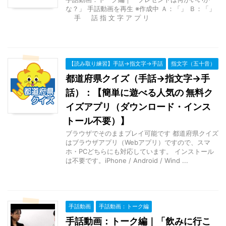
な？」 手話動画を再生 ※作成中 Ａ：「」 Ｂ：「」
手 話 指 文 字 ア プ リ
【読み取り練習】手話→指文字→手話
指文字（五十音）
都道府県クイズ（手話→指文字→手
話）：【簡単に遊べる人気の 無料ク
イズアプリ（ダウンロード・インス
トール不要）】
ブラウザでそのままプレイ可能です 都道府県クイズ
はブラウザアプリ（Webアプリ）ですので、スマ
ホ・PCどちらにも対応しています。 インストール
は不要です。iPhone / Android / Wind ...
手話動画
手話動画：トーク編
手話動画：トーク編｜「飲みに行こ