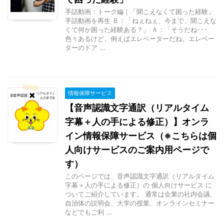
手話動画：トーク編｜「聞こえなくて困った経験」
手話動画を再生 Ｂ：「ねぇねぇ、今まで、聞こえな
くて何か困った経験ある？」 Ａ：「そうだね･･･
色々あるけど、例えばエレベーターだね。エレベー
ターのドア ...
情報保障サービス
【音声認識文字通訳（リアルタイム
字幕＋人の手による修正）】オンラ
イン情報保障サービス（※こちらは個
人向けサービスのご案内用ページで
す）
このページでは、音声認識文字通訳（リアルタイム
字幕＋人の手による修正）の 個人向けサービス に
ついてご紹介しています。 通常は企業の社内会議、
自治体の説明会、大学の授業、オンラインセミナー
などでもご利 ...