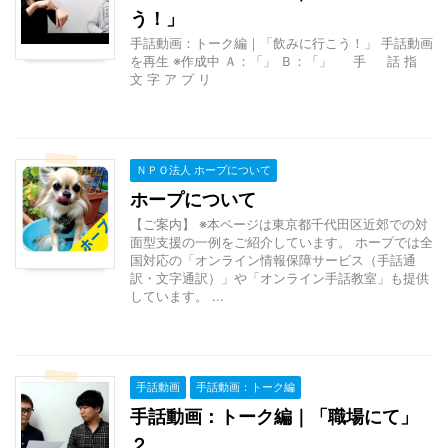
う！」
手話動画：トーク編｜「飲みに行こう！」 手話動画
を再生 ※作成中 Ａ：「」 Ｂ：「」 手 話 指
文 字 ア プ リ
ＮＰＯ法人 ホープについて
ホープについて
【ご案内】 ※本ページは東京都千代田区近郊での対
面型支援の一例をご紹介しています。 ホープでは全
国対応の「オンライン情報保障サービス（手話通
訳・文字通訳）」や「オンライン手話教室」も提供
しています。 ...
手話動画
手話動画：トーク編
手話動画：トーク編｜「職場にて」
２