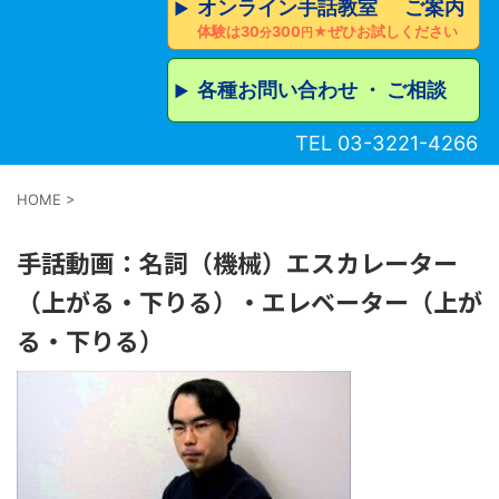
オンライン手話教室 ご案内
▶︎
体験は30
300
★ぜひお試しください
分
円
各種お問い合わせ ・ ご相談
▶︎
TEL 03-3221-4266
HOME
>
手話動画：名詞（機械）エスカレーター
（上がる・下りる）・エレベーター（上が
る・下りる）