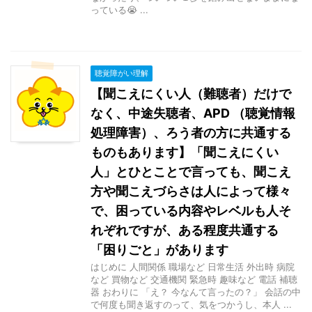
っている😭 ...
聴覚障がい理解
【聞こえにくい人（難聴者）だけで
なく、中途失聴者、APD （聴覚情報
処理障害）、ろう者の方に共通する
ものもあります】「聞こえにくい
人」とひとことで言っても、聞こえ
方や聞こえづらさは人によって様々
で、困っている内容やレベルも人そ
れぞれですが、ある程度共通する
「困りごと」があります
はじめに 人間関係 職場など 日常生活 外出時 病院
など 買物など 交通機関 緊急時 趣味など 電話 補聴
器 おわりに 「え？ 今なんて言ったの？」 会話の中
で何度も聞き返すのって、気をつかうし、本人 ...