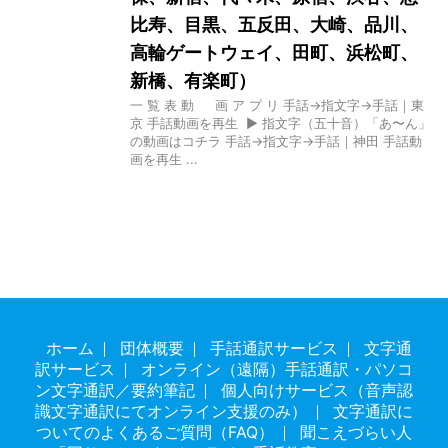
比寿、目黒、五反田、大崎、品川、
高輪ゲートウェイ、田町、浜松町、
新橋、有楽町）
一 覧 表 動 画 ア プ リ 手話→指文字→手話｜東
京 手話動画を再生 ▶ 指文字（五十音）「あ〜ん」
の動画はコチラ 手話→指文字→手話｜神田 手話動
画を再生 ...
ホーム
団体概要
手話通訳サービス
文字通
訳サービス
オンライン（遠隔）手話通訳・パソコ
ン文字通訳／要約筆記
個人向けサービス（音声認
識文字通訳にてオンライン支援のみ）
文字通訳に
ついてのよくあるご質問（FAQ）
聞こえづらい人