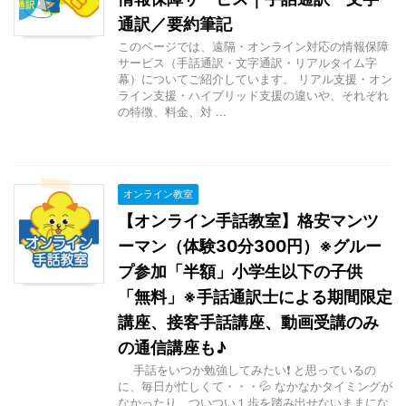
通訳／要約筆記
このページでは、遠隔・オンライン対応の情報保障
サービス（手話通訳・文字通訳・リアルタイム字
幕）についてご紹介しています。 リアル支援・オン
ライン支援・ハイブリッド支援の違いや、それぞれ
の特徴、料金、対 ...
オンライン教室
【オンライン手話教室】格安マンツ
ーマン（体験30分300円）※グルー
プ参加「半額」小学生以下の子供
「無料」※手話通訳士による期間限定
講座、接客手話講座、動画受講のみ
の通信講座も♪
手話をいつか勉強してみたい❗ と思っているの
に、毎日が忙しくて・・・💦 なかなかタイミングが
なかったり、ついつい１歩を踏み出せないままにな