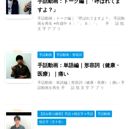
手話動画：トーク編｜「呼ばれてま
すよ？」
手話動画：トーク編｜「呼ばれてますよ？」 手話動
画を再生 ※作成中 Ａ：「」 Ｂ：「」 手 話 指
文 字 ア プ リ
手話動画
手話動画：形容詞
手話動画：単語編｜形容詞（健康・
医療）｜痛い
手話動画：単語編｜形容詞（健康・医療）｜痛い 手
話動画を再生 手 話 指 文 字 ア プ リ
【読み取り練習】手話→指文字→手話
手話動画
指文字（五十音）