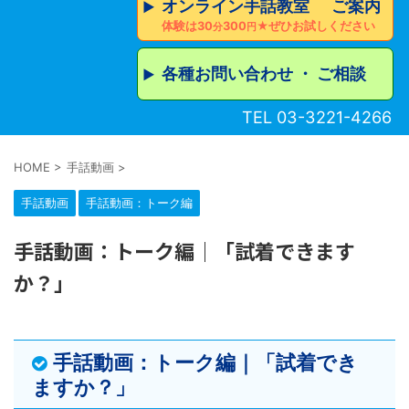
オンライン手話教室 ご案内
▶︎
体験は30
300
★ぜひお試しください
分
円
各種お問い合わせ ・ ご相談
▶︎
TEL 03-3221-4266
HOME
>
手話動画
>
手話動画
手話動画：トーク編
手話動画：トーク編｜「試着できます
か？」
手話動画：トーク編｜「試着でき
ますか？」