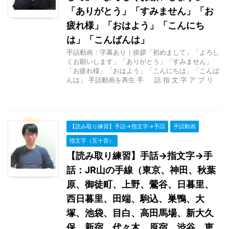
「ありがとう」「すみません」「お
疲れ様」「おはよう」「こんにち
は」「こんばんは」
手話動画：字幕あり｜挨拶「初めまして」「よろし
くお願いします」「ありがとう」「すみません」
「お疲れ様」「おはよう」「こんにちは」「こんば
んは」 手話動画を再生 手 話 指 文 字 ア プ リ
【読み取り練習】手話→指文字→手話
手話動画
指文字（五十音）
【読み取り練習】手話→指文字→手
話：JR山の手線（東京、神田、秋葉
原、御徒町、上野、鶯谷、日暮里、
西日暮里、田端、駒込、巣鴨、大
塚、池袋、目白、高田馬場、新大久
保、新宿、代々木、原宿、渋谷、恵