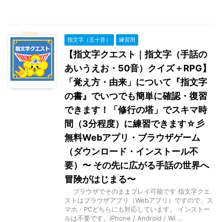
指文字（五十音）
練習用
【指文字クエスト｜指文字（手話の
あいうえお・50音）クイズ＋RPG】
「覚え方・由来」について『指文字
の書』でいつでも簡単に確認・復習
できます！「修行の塔」でスキマ時
間（3分程度）に練習できます☆彡
無料Webアプリ・ブラウザゲーム
（ダウンロード・インストール不
要）〜 その先に広がる手話の世界へ
冒険がはじまる〜
ブラウザでそのままプレイ可能です 指文字クエ
ストはブラウザアプリ（Webアプリ）ですので、ス
マホ・PCどちらにも対応しています。 インストー
ルは不要です。iPhone / Android / Wi ...