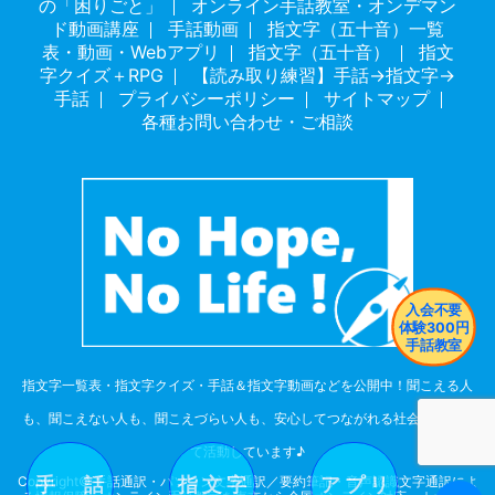
の「困りごと」
オンライン手話教室・オンデマン
ド動画講座
手話動画
指文字（五十音）一覧
表・動画・Webアプリ
指文字（五十音）
指文
字クイズ＋RPG
【読み取り練習】手話→指文字→
手話
プライバシーポリシー
サイトマップ
各種お問い合わせ・ご相談
指文字一覧表・指文字クイズ・手話＆指文字動画などを公開中！聞こえる人
も、聞こえない人も、聞こえづらい人も、安心してつながれる社会を目指し
て活動しています♪
Copyright© 手話通訳・パソコン文字通訳／要約筆記・音声認識文字通訳によ
手 話
指 文 字
ア プ リ