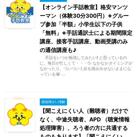
【オンライン手話教室】格安マンツ
ーマン（体験30分300円）※グルー
プ参加「半額」小学生以下の子供
「無料」※手話通訳士による期間限定
講座、接客手話講座、動画受講のみ
の通信講座も♪
手話をいつか勉強してみたい❗ と思っているの
に、毎日が忙しくて・・・💦 なかなかタイミングが
なかったり、ついつい１歩を踏み出せないままにな
っている😭 ...
聴覚障がい理解
【聞こえにくい人（難聴者）だけで
なく、中途失聴者、APD （聴覚情報
処理障害）、ろう者の方に共通する
ものもあります】「聞こえにくい