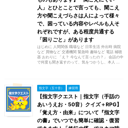
人」とひとことで言っても、聞こえ
方や聞こえづらさは人によって様々
で、困っている内容やレベルも人そ
れぞれですが、ある程度共通する
「困りごと」があります
はじめに 人間関係 職場など 日常生活 外出時 病院
など 買物など 交通機関 緊急時 趣味など 電話 補聴
器 おわりに 「え？ 今なんて言ったの？」 会話の中
で何度も聞き返すのって、気をつかうし、本人 ...
指文字（五十音）
練習用
【指文字クエスト｜指文字（手話の
あいうえお・50音）クイズ＋RPG】
「覚え方・由来」について『指文字
の書』でいつでも簡単に確認・復習