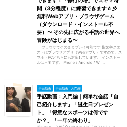
できます！「修行の塔」でスキマ時
間（3分程度）に練習できます☆彡
無料Webアプリ・ブラウザゲーム
（ダウンロード・インストール不
要）〜 その先に広がる手話の世界へ
冒険がはじまる〜
ブラウザでそのままプレイ可能です 指文字クエ
ストはブラウザアプリ（Webアプリ）ですので、ス
マホ・PCどちらにも対応しています。 インストー
ルは不要です。iPhone / Android / Wi ...
手話動画
手話動画：入門編
手話動画：入門編｜簡単な会話「自
己紹介します」「誕生日プレゼン
ト」「得意なスポーツは何です
か？」「一年の終わり」