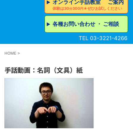
オンライン手話教室 ご案内
▶︎
体験は30
300
★ぜひお試しください
分
円
各種お問い合わせ ・ ご相談
▶︎
TEL 03-3221-4266
HOME
>
手話動画：名詞（文具）紙