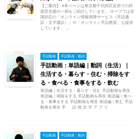
【ご案内】 ※本ページは東京都千代田区近郊での対
面型支援の一例をご紹介しています。 ホープでは全
国対応の「オンライン情報保障サービス（手話通
訳・文字通訳）」や「オンライン手話教室」も提供
しています。 ...
手話動画
手話動画：動詞
手話動画：単語編｜動詞（生活）｜
生活する・暮らす・住む・掃除をす
る・食べる・食事をする・飲む
単語編｜生活する・暮らす・住む 手話動画を再生
単語編｜掃除をする 手話動画を再生 単語編｜食べ
る・食事をする 手話動画を再生 単語編｜飲む 手話
動画を再生 手 話 指 文 字 ア プ リ
手話動画
手話動画：動詞