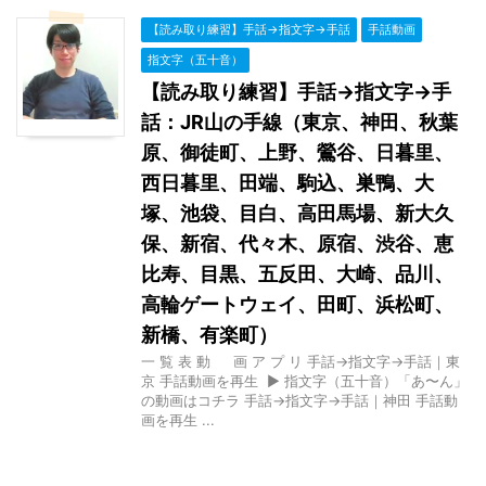
【読み取り練習】手話→指文字→手話
手話動画
指文字（五十音）
【読み取り練習】手話→指文字→手
話：JR山の手線（東京、神田、秋葉
原、御徒町、上野、鶯谷、日暮里、
西日暮里、田端、駒込、巣鴨、大
塚、池袋、目白、高田馬場、新大久
保、新宿、代々木、原宿、渋谷、恵
比寿、目黒、五反田、大崎、品川、
高輪ゲートウェイ、田町、浜松町、
新橋、有楽町）
一 覧 表 動 画 ア プ リ 手話→指文字→手話｜東
京 手話動画を再生 ▶ 指文字（五十音）「あ〜ん」
の動画はコチラ 手話→指文字→手話｜神田 手話動
画を再生 ...