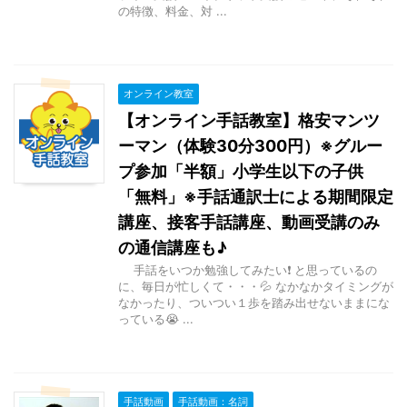
の特徴、料金、対 ...
オンライン教室
【オンライン手話教室】格安マンツ
ーマン（体験30分300円）※グルー
プ参加「半額」小学生以下の子供
「無料」※手話通訳士による期間限定
講座、接客手話講座、動画受講のみ
の通信講座も♪
手話をいつか勉強してみたい❗ と思っているの
に、毎日が忙しくて・・・💦 なかなかタイミングが
なかったり、ついつい１歩を踏み出せないままにな
っている😭 ...
手話動画
手話動画：名詞