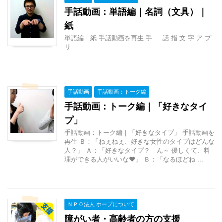
手話動画：単語編｜名詞（文具）｜
紙
単語編｜紙 手話動画を再生 手 話 指 文 字 ア プ
リ
手話動画
手話動画：トーク編
手話動画：トーク編｜「好きなタイ
プ」
手話動画：トーク編｜「好きなタイプ」 手話動画を
再生 Ｂ：「ねぇねぇ、好きな女性のタイプはどんな
人？」 Ａ：「好きなタイプ？ ん～ 優しくて、料
理ができる人がいいな♥」 Ｂ：「なるほどね ...
ＮＰＯ法人 ホープについて
障がい者・高齢者の方の支援