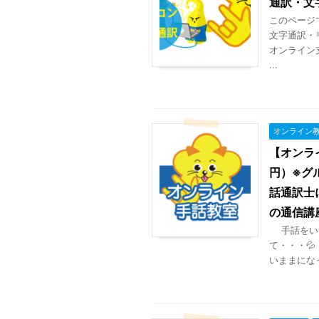
通訳・文
このページ
文字通訳・
オンライン
...
オンライン
【オンラ
円）※グ
話通訳士
の通信講
手話をいつ
て・・・
いままになって