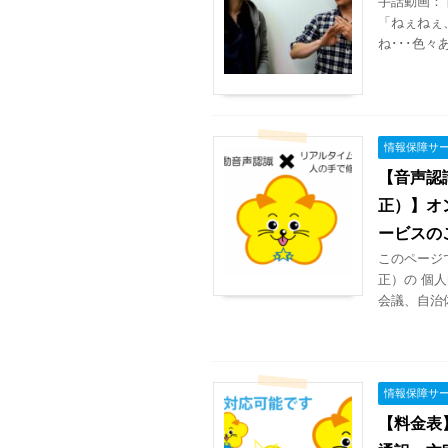
手話動画：
「ねぇねぇ
ね･･･色々
情報保障サ
【音声認
正）】オ
ービスの
このページ
正）の 個
会議、自治
情報保障サ
【料金表