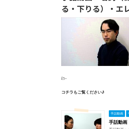
る・下りる）・エ
-
コチラもご覧ください♪
手話動画
手話動画