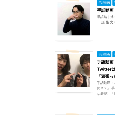
手話動画
手話動画
単語編｜泳
話 指 文 
手話動画
手話動画：
Twit
「頑張っ
手話動画：入
簡単？」 
な表現】「昨