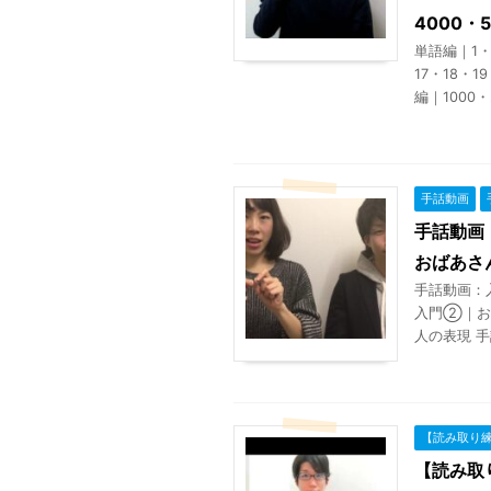
4000・
単語編｜1・2
17・18・1
編｜1000・2
手話動画
手話動画
おばあさ
手話動画：
入門②｜お
人の表現 手
【読み取り
【読み取