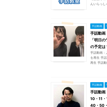
んいらっしゃ
手話動画
手話動画
「明日の
の予定は
手話動画：
を再生 手
再生 手話
手話動画
手話動画
10・11・
40・50