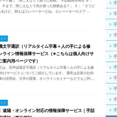
トーク編｜「聞こえなくて困った経験」 手話動画を再生 Ｂ：
、今まで、聞こえなくて何か困った経験ある？」 Ａ：「そうだ
あるけど、例えばエレベーターだね。エレベーターのドア ...
ービス
識文字通訳（リアルタイム字幕＋人の手による修
ンライン情報保障サービス（※こちらは個人向けサ
ご案内用ページです）
では、音声認識文字通訳（リアルタイム字幕＋人の手による修
人向けサービス についてご紹介しています。 通常は企業の社内
体の説明会、大学の授業、オンラインセミナーなどでもご利 ...
ービス
】遠隔・オンライン対応の情報保障サービス｜手話