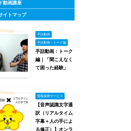
ド動画講座
サイトマップ
手話動画
手話動画：トーク編
手話動画：トーク
編｜「聞こえなく
て困った経験」
情報保障サービス
【音声認識文字通
訳（リアルタイム
字幕＋人の手によ
る修正）】オンラ