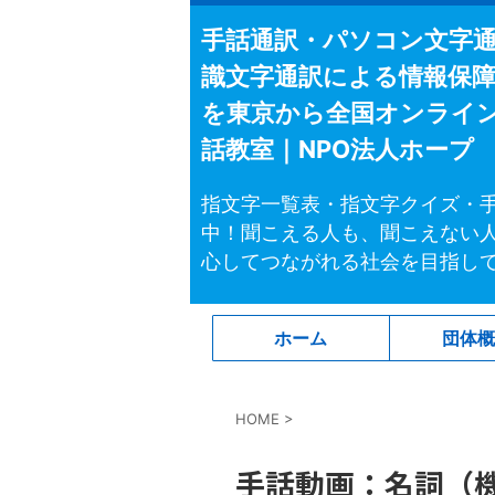
手話通訳・パソコン文字
識文字通訳による情報保
を東京から全国オンライ
話教室｜NPO法人ホープ
指文字一覧表・指文字クイズ・
中！聞こえる人も、聞こえない
心してつながれる社会を目指し
ホーム
団体
HOME
>
手話動画：名詞（