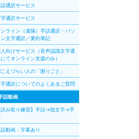
手話通訳サービス
文字通訳サービス
オンライン（遠隔）手話通訳・パソ
コン文字通訳／要約筆記
個人向けサービス（音声認識文字通
訳にてオンライン支援のみ）
聞こえづらい人の「困りごと」
文字通訳についてのよくあるご質問
手話動画
【読み取り練習】手話→指文字→手
話
手話動画：字幕あり