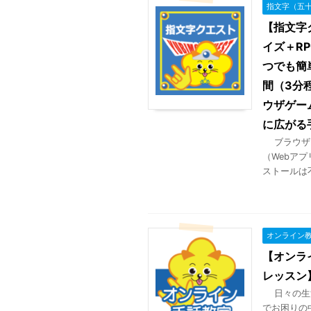
指文字（五
【指文字
イズ＋R
つでも簡
間（3分
ウザゲー
に広がる
ブラウザで
（Webア
ストールは不要で
オンライン
【オンラ
レッスン
日々の生活
でお困りの