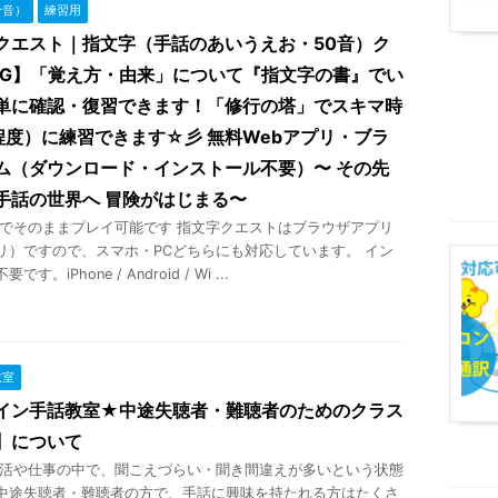
十音）
練習用
クエスト｜指文字（手話のあいうえお・50音）ク
PG】「覚え方・由来」について『指文字の書』でい
単に確認・復習できます！「修行の塔」でスキマ時
程度）に練習できます☆彡 無料Webアプリ・ブラ
ム（ダウンロード・インストール不要）〜 その先
手話の世界へ 冒険がはじまる〜
そのままプレイ可能です 指文字クエストはブラウザアプリ
プリ）ですので、スマホ・PCどちらにも対応しています。 イン
す。iPhone / Android / Wi ...
教室
イン手話教室★中途失聴者・難聴者のためのクラス
】について
や仕事の中で、聞こえづらい・聞き間違えが多いという状態
中途失聴者・難聴者の方で、手話に興味を持たれる方はたくさ