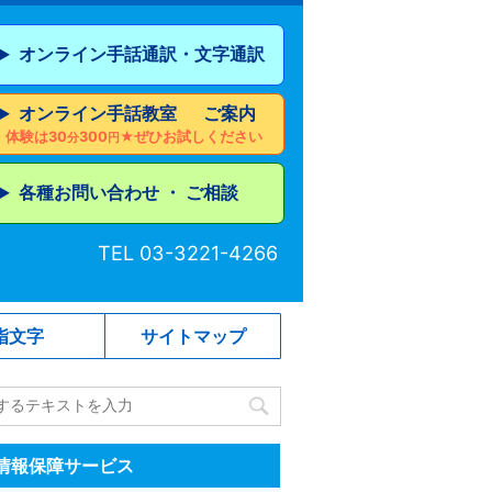
オンライン手話通訳・文字通訳
▶︎
オンライン手話教室 ご案内
▶︎
体験は30
300
★ぜひお試しください
分
円
各種お問い合わせ ・ ご相談
▶︎
TEL 03-3221-4266
指文字
サイトマップ
情報保障サービス