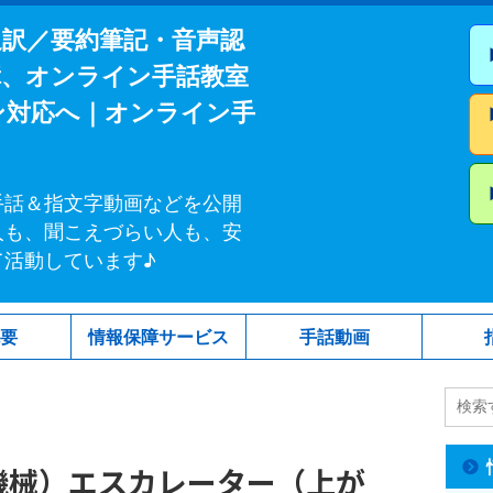
通訳／要約筆記・音声認
障、オンライン手話教室
ン対応へ｜オンライン手
手話＆指文字動画などを公開
人も、聞こえづらい人も、安
て活動しています♪
概要
情報保障サービス
手話動画
機械）エスカレーター（上が