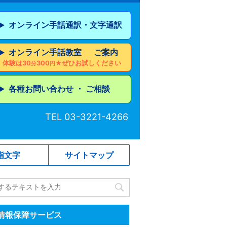
オンライン手話通訳・文字通訳
▶︎
オンライン手話教室 ご案内
▶︎
体験は30
300
★ぜひお試しください
分
円
各種お問い合わせ ・ ご相談
▶︎
TEL 03-3221-4266
指文字
サイトマップ
情報保障サービス