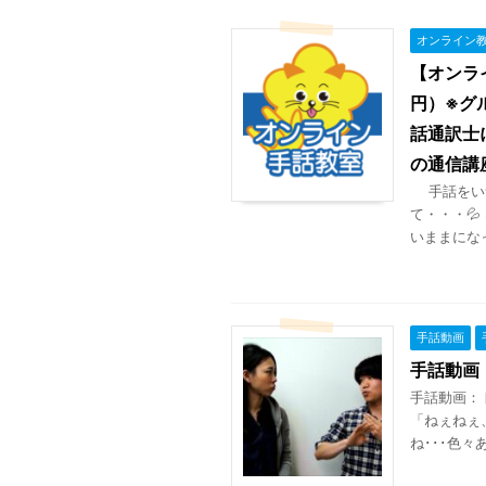
オンライン
【オンラ
円）※グ
話通訳士
の通信講
手話をいつ
て・・・
いままになって
手話動画
手話動画
手話動画：
「ねぇねぇ
ね･･･色々