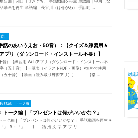
 単語編｜関口（せきぐち） 手話動画を再生 単語編｜中川（な
話動画を再生 単語編｜長谷川（はせがわ） 手話動 ...
十音）
手話のあいうえお・50音）：【クイズ＆練習用★
bアプリ（ダウンロード・インストール不要）】
十音）【練習用 Webアプリ（ダウンロード・インストール不
文字（五十音）【一覧表（イラストPDF・画像）※無料で使用
字（五十音）【動画（読み取り練習アリ）】 【指 ...
手話動画：トーク編
：トーク編｜「プレゼントは何がいいかな？」
トーク編｜「プレゼントは何がいいかな？」 手話動画を再生 ※
「」 Ｂ：「」 手 話 指 文 字 ア プ リ