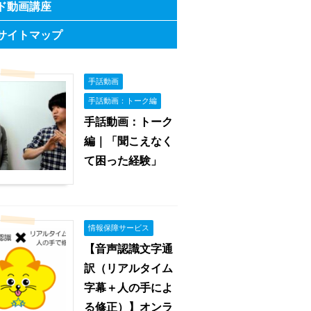
ド動画講座
サイトマップ
手話動画
手話動画：トーク編
手話動画：トーク
編｜「聞こえなく
て困った経験」
情報保障サービス
【音声認識文字通
訳（リアルタイム
字幕＋人の手によ
る修正）】オンラ