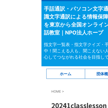
手話通訳・パソコン文字
識文字通訳による情報保
を東京から全国オンライ
話教室｜NPO法人ホープ
指文字一覧表・指文字クイズ・
中！聞こえる人も、聞こえない
心してつながれる社会を目指し
ホーム
団体
HOME
>
20241classlesson