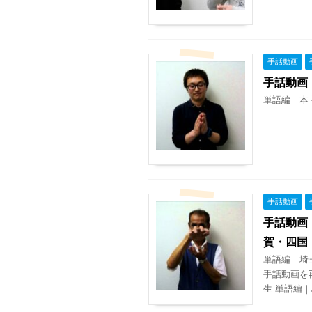
手話動画
手話動画
単語編｜本 
手話動画
手話動画
賀・四国
単語編｜埼
手話動画を
生 単語編｜