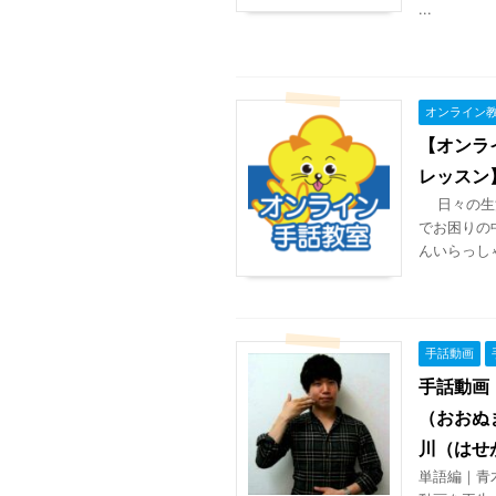
...
オンライン
【オンラ
レッスン
日々の生活
でお困りの
んいらっしゃ
手話動画
手話動画
（おおぬ
川（はせ
単語編｜青