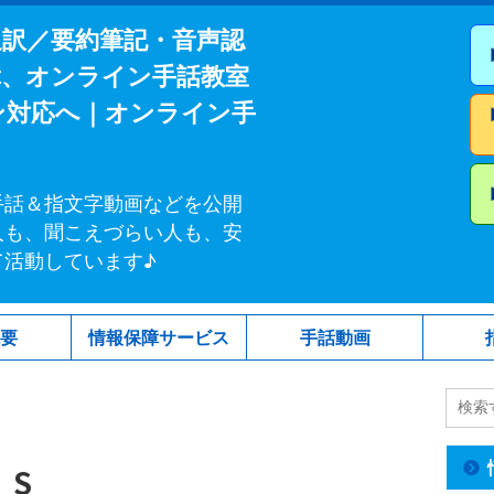
通訳／要約筆記・音声認
障、オンライン手話教室
ン対応へ｜オンライン手
手話＆指文字動画などを公開
人も、聞こえづらい人も、安
て活動しています♪
概要
情報保障サービス
手話動画
_S