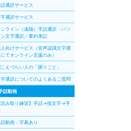
手話通訳サービス
文字通訳サービス
オンライン（遠隔）手話通訳・パソ
コン文字通訳／要約筆記
個人向けサービス（音声認識文字通
訳にてオンライン支援のみ）
聞こえづらい人の「困りごと」
文字通訳についてのよくあるご質問
手話動画
【読み取り練習】手話→指文字→手
話
手話動画：字幕あり