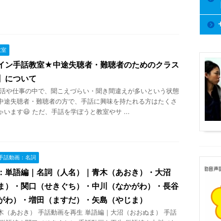
教室
イン手話教室★中途失聴者・難聴者のためのクラス
】について
や仕事の中で、聞こえづらい・聞き間違えが多いという状態
中途失聴者・難聴者の方で、手話に興味を持たれる方はたくさ
います😃 ただ、手話を学ぼうと教室やサ ...
手話動画：名詞
：単語編｜名詞（人名）｜青木（あおき）・大沼
ま）・関口（せきぐち）・中川（なかがわ）・長谷
がわ）・増田（ますだ）・矢島（やじま）
木（あおき） 手話動画を再生 単語編｜大沼（おおぬま） 手話