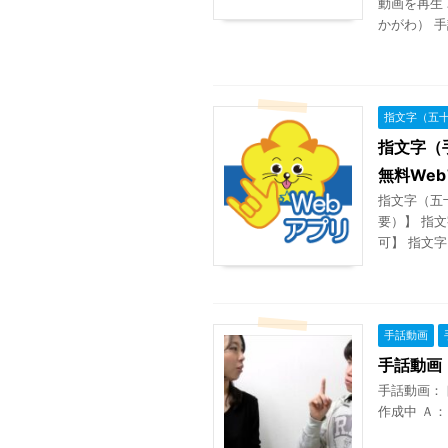
動画を再生
かがわ） 手
指文字（五
指文字（
無料We
指文字（五
要）】 指
可】 指文
手話動画
手話動画
手話動画：
作成中 Ａ：