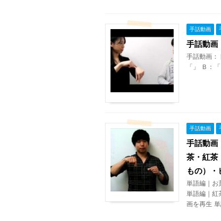
手話動画
手話動画
手話動画：
「」 Ｂ：「
手話動画
手話動画
茶・紅茶
もの）・
単語編｜お
単語編｜紅
画を再生 単