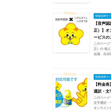
情報保障サ
【音声認
正）】オ
ービスの
このページ
正）の 個
会議、自治
情報保障サ
【料金表
通訳・文
このページ
文字通訳・
オンライン