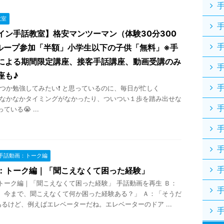
教室
イン手話教室】格安マンツーマン（体験30分300
ループ参加「半額」小学生以下の子供「無料」※手
による期間限定講座、接客手話講座、動画受講のみ
座も♪
か勉強してみたい❗ と思っているのに、毎日が忙しく
 なかなかタイミングがなかったり、ついつい１歩を踏み出せな
いる😭 ...
手話動画：トーク編
：トーク編｜「聞こえなくて困った経験」
トーク編｜「聞こえなくて困った経験」 手話動画を再生 Ｂ：
、今まで、聞こえなくて何か困った経験ある？」 Ａ：「そうだ
あるけど、例えばエレベーターだね。エレベーターのドア ...