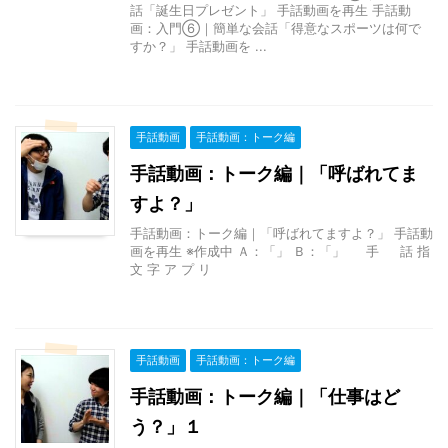
話「誕生日プレゼント」 手話動画を再生 手話動
画：入門⑥｜簡単な会話「得意なスポーツは何で
すか？」 手話動画を ...
手話動画
手話動画：トーク編
手話動画：トーク編｜「呼ばれてま
すよ？」
手話動画：トーク編｜「呼ばれてますよ？」 手話動
画を再生 ※作成中 Ａ：「」 Ｂ：「」 手 話 指
文 字 ア プ リ
手話動画
手話動画：トーク編
手話動画：トーク編｜「仕事はど
う？」１