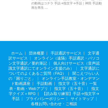
の動画はコチラ 手話→指文字→手話｜神田 手話動
画を再生 ...
ホーム
団体概要
手話通訳サービス
文字通
訳サービス
オンライン（遠隔）手話通訳・パソコ
ン文字通訳／要約筆記
個人向けサービス（音声認
識文字通訳にてオンライン支援のみ）
文字通訳に
ついてのよくあるご質問（FAQ）
聞こえづらい人
の「困りごと」
オンライン手話教室・オンデマン
ド動画講座
手話動画
指文字（五十音）一覧
表・動画・Webアプリ
指文字（五十音）
指文
字クイズ＋RPG
【読み取り練習】手話→指文字→
手話
プライバシーポリシー
サイトマップ
各種お問い合わせ・ご相談