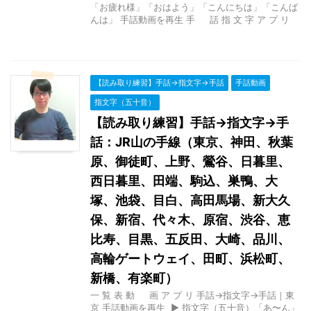
「お疲れ様」「おはよう」「こんにちは」「こんば
んは」 手話動画を再生 手 話 指 文 字 ア プ リ
【読み取り練習】手話→指文字→手話
手話動画
指文字（五十音）
【読み取り練習】手話→指文字→手
話：JR山の手線（東京、神田、秋葉
原、御徒町、上野、鶯谷、日暮里、
西日暮里、田端、駒込、巣鴨、大
塚、池袋、目白、高田馬場、新大久
保、新宿、代々木、原宿、渋谷、恵
比寿、目黒、五反田、大崎、品川、
高輪ゲートウェイ、田町、浜松町、
新橋、有楽町）
一 覧 表 動 画 ア プ リ 手話→指文字→手話｜東
京 手話動画を再生 ▶ 指文字（五十音）「あ〜ん」