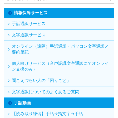
情報保障サービス
手話通訳サービス
文字通訳サービス
オンライン（遠隔）手話通訳・パソコン文字通訳／
要約筆記
個人向けサービス（音声認識文字通訳にてオンライ
ン支援のみ）
聞こえづらい人の「困りごと」
文字通訳についてのよくあるご質問
手話動画
【読み取り練習】手話→指文字→手話