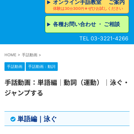
オンライン手話教室 ご案内
▶︎
体験は30
300
★ぜひお試しください
分
円
各種お問い合わせ ・ ご相談
▶︎
TEL 03-3221-4266
HOME
>
手話動画
>
手話動画
手話動画：動詞
手話動画：単語編｜動詞（運動）｜泳ぐ・
ジャンプする
単語編｜泳ぐ