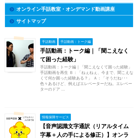
オンライン手話教室・オンデマンド動画講座
サイトマップ
手話動画
手話動画：トーク編
手話動画：トーク編｜「聞こえなく
て困った経験」
手話動画：トーク編｜「聞こえなくて困った経験」
手話動画を再生 Ｂ：「ねぇねぇ、今まで、聞こえな
くて何か困った経験ある？」 Ａ：「そうだね･･･
色々あるけど、例えばエレベーターだね。エレベー
ターのドア ...
情報保障サービス
【音声認識文字通訳（リアルタイム
字幕＋人の手による修正）】オンラ