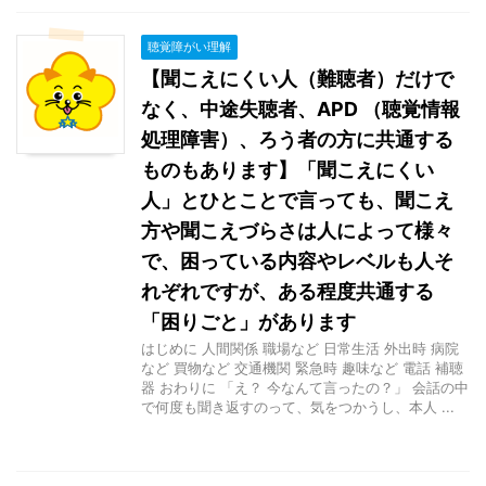
聴覚障がい理解
【聞こえにくい人（難聴者）だけで
なく、中途失聴者、APD （聴覚情報
処理障害）、ろう者の方に共通する
ものもあります】「聞こえにくい
人」とひとことで言っても、聞こえ
方や聞こえづらさは人によって様々
で、困っている内容やレベルも人そ
れぞれですが、ある程度共通する
「困りごと」があります
はじめに 人間関係 職場など 日常生活 外出時 病院
など 買物など 交通機関 緊急時 趣味など 電話 補聴
器 おわりに 「え？ 今なんて言ったの？」 会話の中
で何度も聞き返すのって、気をつかうし、本人 ...