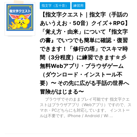
指文字（五十音）
練習用
【指文字クエスト｜指文字（手話の
あいうえお・50音）クイズ＋RPG】
「覚え方・由来」について『指文字
の書』でいつでも簡単に確認・復習
できます！「修行の塔」でスキマ時
間（3分程度）に練習できます☆彡
無料Webアプリ・ブラウザゲーム
（ダウンロード・インストール不
要）〜 その先に広がる手話の世界へ
冒険がはじまる〜
ブラウザでそのままプレイ可能です 指文字クエ
ストはブラウザアプリ（Webアプリ）ですので、ス
マホ・PCどちらにも対応しています。 インストー
ルは不要です。iPhone / Android / Wi ...