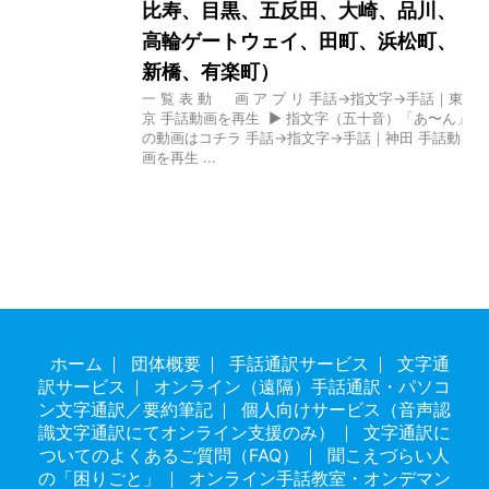
比寿、目黒、五反田、大崎、品川、
高輪ゲートウェイ、田町、浜松町、
新橋、有楽町）
一 覧 表 動 画 ア プ リ 手話→指文字→手話｜東
京 手話動画を再生 ▶ 指文字（五十音）「あ〜ん」
の動画はコチラ 手話→指文字→手話｜神田 手話動
画を再生 ...
ホーム
団体概要
手話通訳サービス
文字通
訳サービス
オンライン（遠隔）手話通訳・パソコ
ン文字通訳／要約筆記
個人向けサービス（音声認
識文字通訳にてオンライン支援のみ）
文字通訳に
ついてのよくあるご質問（FAQ）
聞こえづらい人
の「困りごと」
オンライン手話教室・オンデマン