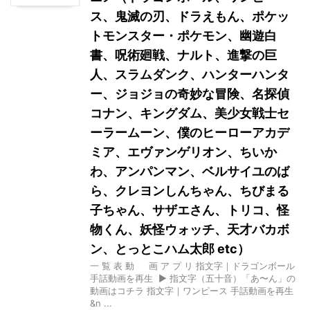
ス、鬼滅の刃、ドラえもん、ポケッ
トモンスター・ポケモン、幽遊白
書、呪術廻戦、ナルト、進撃の巨
人、スラムダンク、ハンターハンタ
ー、ジョジョの奇妙な冒険、名探偵
コナン、キングダム、美少女戦士セ
ーラームーン、僕のヒーローアカデ
ミア、エヴァンゲリオン、ちいか
わ、アンパンマン、ベルサイユのば
ら、クレヨンしんちゃん、ちびまる
子ちゃん、サザエさん、トリコ、怪
物くん、妖怪ウォッチ、天才バカボ
ン、とっとこハム太郎 etc）
一 覧 表 動 画 ア プ リ 指文字｜ドラゴンボール
手話動画を再生 ▶ 指文字（五十音）「あ〜ん」の
動画はコチラ 指文字｜ワンピース 手話動画を再生
&n ...