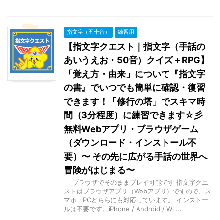
指文字（五十音）
練習用
【指文字クエスト｜指文字（手話の
あいうえお・50音）クイズ＋RPG】
「覚え方・由来」について『指文字
の書』でいつでも簡単に確認・復習
できます！「修行の塔」でスキマ時
間（3分程度）に練習できます☆彡
無料Webアプリ・ブラウザゲーム
（ダウンロード・インストール不
要）〜 その先に広がる手話の世界へ
冒険がはじまる〜
ブラウザでそのままプレイ可能です 指文字クエ
ストはブラウザアプリ（Webアプリ）ですので、ス
マホ・PCどちらにも対応しています。 インストー
ルは不要です。iPhone / Android / Wi ...