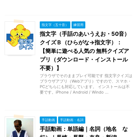
指文字（五十音）
練習用
指文字（手話のあいうえお・50音）
クイズＢ（ひらがな→指文字）：
【簡単に遊べる人気の 無料クイズア
プリ（ダウンロード・インストール
不要）】
ブラウザでそのままプレイ可能です 指文字クイズは
ブラウザアプリ（Webアプリ）ですので、スマホ・
PCどちらにも対応しています。 インストールは不
要です。iPhone / Android / Windo ...
手話動画
手話動画：名詞
手話動画：単語編｜名詞（地名 な