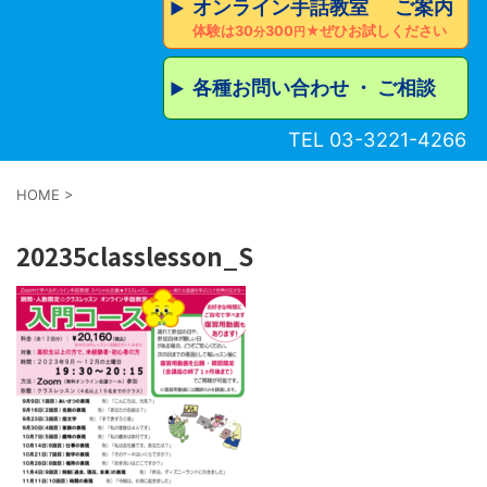
オンライン手話教室 ご案内
▶︎
体験は30
300
★ぜひお試しください
分
円
各種お問い合わせ ・ ご相談
▶︎
TEL 03-3221-4266
HOME
>
20235classlesson_S