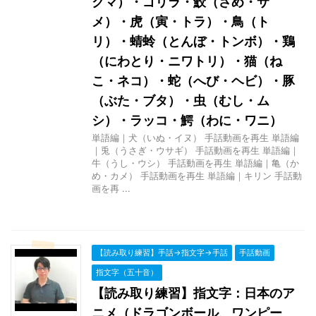
クマ）・ゴリラ・鮫（さめ・サ
メ）・虎（寅・トラ）・鳥（ト
リ）・蜻蛉（とんぼ・トンボ）・鶏
（にわとり・ニワトリ）・猫（ね
こ・ネコ）・蛇（へび・ヘビ）・豚
（ぶた・ブタ）・虫（むし・ム
シ）・ラッコ・鰐（わに・ワニ）
単語編｜犬（いぬ・イヌ） 手話動画を再生 単語編
｜兎（うさぎ・ウサギ） 手話動画を再生 単語編｜
牛（うし・ウシ） 手話動画を再生 単語編｜亀（か
め・カメ） 手話動画を再生 単語編｜キリン 手話動
画を再 ...
【読み取り練習】手話→指文字→手話
手話動画
指文字（五十音）
【読み取り練習】指文字：日本のア
ニメ（ドラゴンボール、ワンピー