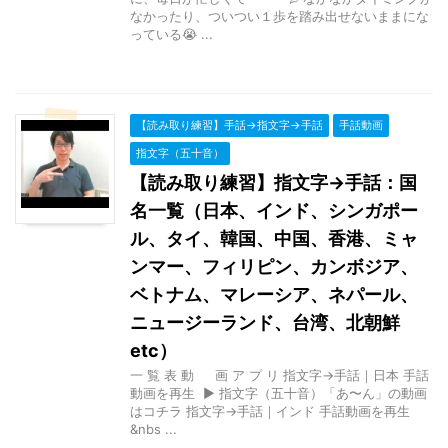
なかったり、ついつい１歩を踏み出せないままにな
っている😭 ...
【読み取り練習】手話→指文字→手話
手話動画
指文字（五十音）
【読み取り練習】指文字→手話：国
名一覧（日本、インド、シンガポー
ル、タイ、韓国、中国、香港、ミャ
ンマー、フィリピン、カンボジア、
ベトナム、マレーシア、ネパール、
ニュージーランド、台湾、北朝鮮
etc）
一 覧 表 動 画 ア プ リ 指文字→手話｜日本 手話
動画を再生 ▶ 指文字（五十音）「あ〜ん」の動画
はコチラ 指文字→手話｜インド 手話動画を再生
&nbs ...