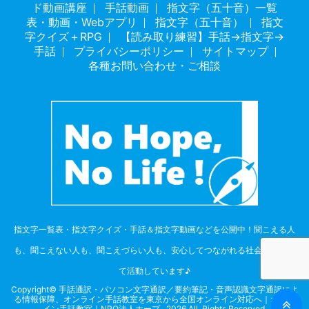
ド動画講座
手話動画
指文字（五十音）一覧
表・動画・Webアプリ
指文字（五十音）
指文
字クイズ＋RPG
【読み取り練習】手話→指文字→
手話
プライバシーポリシー
サイトマップ
各種お問い合わせ・ご相談
指文字一覧表・指文字クイズ・手話＆指文字動画などを公開中！聞こえる人
も、聞こえない人も、聞こえづらい人も、安心してつながれる社会を目指し
て活動しています♪
Copyright© 手話通訳・パソコン文字通訳／要約筆記・音声認識文字通訳によ
る情報保障、オンライン手話教室を東京から全国オンライン対応へ｜オンラ
イン手話教室｜NPO法人ホープ , 2026 All Rights Reserved.