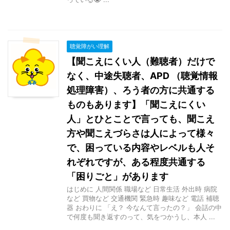
聴覚障がい理解
【聞こえにくい人（難聴者）だけで
なく、中途失聴者、APD （聴覚情報
処理障害）、ろう者の方に共通する
ものもあります】「聞こえにくい
人」とひとことで言っても、聞こえ
方や聞こえづらさは人によって様々
で、困っている内容やレベルも人そ
れぞれですが、ある程度共通する
「困りごと」があります
はじめに 人間関係 職場など 日常生活 外出時 病院
など 買物など 交通機関 緊急時 趣味など 電話 補聴
器 おわりに 「え？ 今なんて言ったの？」 会話の中
で何度も聞き返すのって、気をつかうし、本人 ...