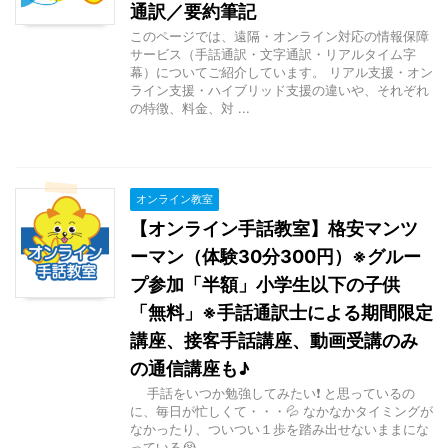
通訳／要約筆記
このページでは、遠隔・オンライン対応の情報保障
サービス（手話通訳・文字通訳・リアルタイム字
幕）についてご紹介しています。 リアル支援・オン
ライン支援・ハイブリッド支援の違いや、それぞれ
の特徴、料金、対 ...
オンライン教室
【オンライン手話教室】格安マンツ
ーマン（体験30分300円）※グルー
プ参加「半額」小学生以下の子供
「無料」※手話通訳士による期間限定
講座、接客手話講座、動画受講のみ
の通信講座も♪
手話をいつか勉強してみたい❗ と思っているの
に、毎日が忙しくて・・・💦 なかなかタイミングが
なかったり、ついつい１歩を踏み出せないままにな
っている😭 ...