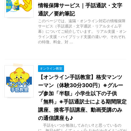
情報保障サービス｜手話通訳・文字
通訳／要約筆記
このページでは、遠隔・オンライン対応の情報保障
サービス（手話通訳・文字通訳・リアルタイム字
幕）についてご紹介しています。 リアル支援・オン
ライン支援・ハイブリッド支援の違いや、それぞれ
の特徴、料金、対 ...
オンライン教室
【オンライン手話教室】格安マンツ
ーマン（体験30分300円）※グルー
プ参加「半額」小学生以下の子供
「無料」※手話通訳士による期間限定
講座、接客手話講座、動画受講のみ
の通信講座も♪
手話をいつか勉強してみたい❗ と思っているの
に、毎日が忙しくて・・・💦 なかなかタイミングが