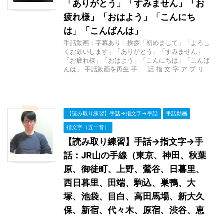
「ありがとう」「すみません」「お
疲れ様」「おはよう」「こんにち
は」「こんばんは」
手話動画：字幕あり｜挨拶「初めまして」「よろし
くお願いします」「ありがとう」「すみません」
「お疲れ様」「おはよう」「こんにちは」「こんば
んは」 手話動画を再生 手 話 指 文 字 ア プ リ
【読み取り練習】手話→指文字→手話
手話動画
指文字（五十音）
【読み取り練習】手話→指文字→手
話：JR山の手線（東京、神田、秋葉
原、御徒町、上野、鶯谷、日暮里、
西日暮里、田端、駒込、巣鴨、大
塚、池袋、目白、高田馬場、新大久
保、新宿、代々木、原宿、渋谷、恵