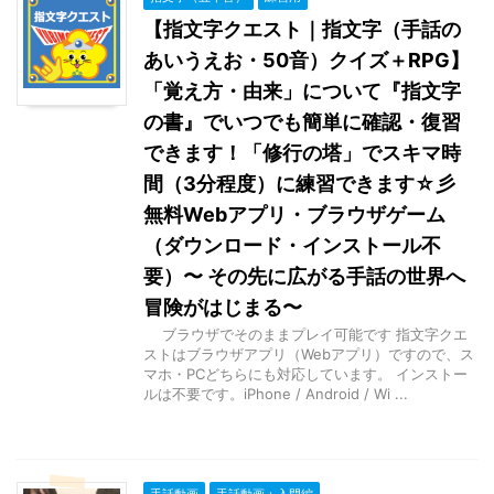
【指文字クエスト｜指文字（手話の
あいうえお・50音）クイズ＋RPG】
「覚え方・由来」について『指文字
の書』でいつでも簡単に確認・復習
できます！「修行の塔」でスキマ時
間（3分程度）に練習できます☆彡
無料Webアプリ・ブラウザゲーム
（ダウンロード・インストール不
要）〜 その先に広がる手話の世界へ
冒険がはじまる〜
ブラウザでそのままプレイ可能です 指文字クエ
ストはブラウザアプリ（Webアプリ）ですので、ス
マホ・PCどちらにも対応しています。 インストー
ルは不要です。iPhone / Android / Wi ...
手話動画
手話動画：入門編