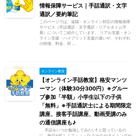
情報保障サービス｜手話通訳・文字
通訳／要約筆記
このページでは、遠隔・オンライン対応の情報保障
サービス（手話通訳・文字通訳・リアルタイム字
幕）についてご紹介しています。 リアル支援・オン
ライン支援・ハイブリッド支援の違いや、それぞれ
の特徴、料金、対 ...
オンライン教室
【オンライン手話教室】格安マンツ
ーマン（体験30分300円）※グルー
プ参加「半額」小学生以下の子供
「無料」※手話通訳士による期間限定
講座、接客手話講座、動画受講のみ
の通信講座も♪
手話をいつか勉強してみたい❗ と思っているの
に、毎日が忙しくて・・・💦 なかなかタイミングが