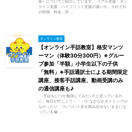
幕）についてご紹介しています。 リアル支援・オン
ライン支援・ハイブリッド支援の違いや、それぞれ
の特徴、料金、対 ...
オンライン教室
【オンライン手話教室】格安マンツ
ーマン（体験30分300円）※グルー
プ参加「半額」小学生以下の子供
「無料」※手話通訳士による期間限定
講座、接客手話講座、動画受講のみ
の通信講座も♪
手話をいつか勉強してみたい❗ と思っているの
に、毎日が忙しくて・・・💦 なかなかタイミングが
なかったり、ついつい１歩を踏み出せないままにな
っている😭 ...