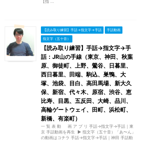
【指 ...
【読み取り練習】手話→指文字→手話
手話動画
指文字（五十音）
【読み取り練習】手話→指文字→手
話：JR山の手線（東京、神田、秋葉
原、御徒町、上野、鶯谷、日暮里、
西日暮里、田端、駒込、巣鴨、大
塚、池袋、目白、高田馬場、新大久
保、新宿、代々木、原宿、渋谷、恵
比寿、目黒、五反田、大崎、品川、
高輪ゲートウェイ、田町、浜松町、
新橋、有楽町）
一 覧 表 動 画 ア プ リ 手話→指文字→手話｜東
京 手話動画を再生 ▶ 指文字（五十音）「あ〜ん」
の動画はコチラ 手話→指文字→手話｜神田 手話動