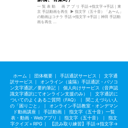
一 覧 表 動 画 ア プ リ 手話→指文字→手話｜東
京 手話動画を再生 ▶ 指文字（五十音）「あ〜ん」
の動画はコチラ 手話→指文字→手話｜神田 手話動
画を再生 ...
ホーム
団体概要
手話通訳サービス
文字通
訳サービス
オンライン（遠隔）手話通訳・パソコ
ン文字通訳／要約筆記
個人向けサービス（音声認
識文字通訳にてオンライン支援のみ）
文字通訳に
ついてのよくあるご質問（FAQ）
聞こえづらい人
の「困りごと」
オンライン手話教室・オンデマン
ド動画講座
手話動画
指文字（五十音）一覧
表・動画・Webアプリ
指文字（五十音）
指文
字クイズ＋RPG
【読み取り練習】手話→指文字→