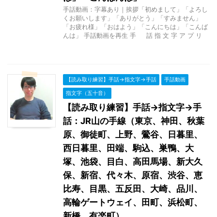
手話動画：字幕あり｜挨拶「初めまして」「よろし
くお願いします」「ありがとう」「すみません」
「お疲れ様」「おはよう」「こんにちは」「こんば
んは」 手話動画を再生 手 話 指 文 字 ア プ リ
【読み取り練習】手話→指文字→手話
手話動画
指文字（五十音）
【読み取り練習】手話→指文字→手
話：JR山の手線（東京、神田、秋葉
原、御徒町、上野、鶯谷、日暮里、
西日暮里、田端、駒込、巣鴨、大
塚、池袋、目白、高田馬場、新大久
保、新宿、代々木、原宿、渋谷、恵
比寿、目黒、五反田、大崎、品川、
高輪ゲートウェイ、田町、浜松町、
新橋、有楽町）