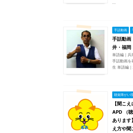
...
手話動画
手話動画
井・福岡
単語編｜兵
手話動画を
生 単語編｜
聴覚障がい
【聞こえ
APD 
あります
え方や聞