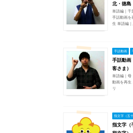
北・徳島
単語編｜千
手話動画を
生 単語編｜
手話動画
手話動画
客さま）
単語編｜母
動画を再生 
リ
指文字（五
指文字（
指文字）