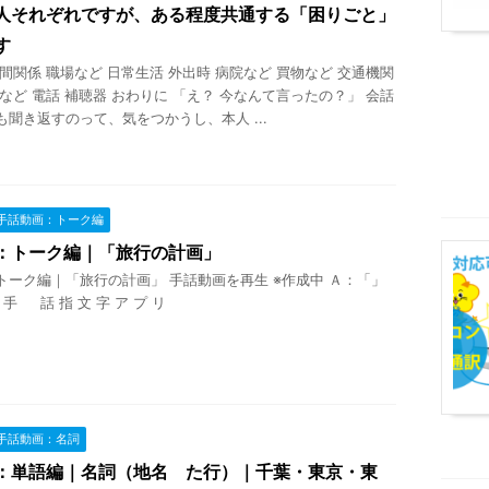
人それぞれですが、ある程度共通する「困りごと」
す
間関係 職場など 日常生活 外出時 病院など 買物など 交通機関
など 電話 補聴器 おわりに 「え？ 今なんて言ったの？」 会話
聞き返すのって、気をつかうし、本人 ...
手話動画：トーク編
：トーク編｜「旅行の計画」
トーク編｜「旅行の計画」 手話動画を再生 ※作成中 Ａ：「」
 話 指 文 字 ア プ リ
手話動画：名詞
：単語編｜名詞（地名 た行）｜千葉・東京・東