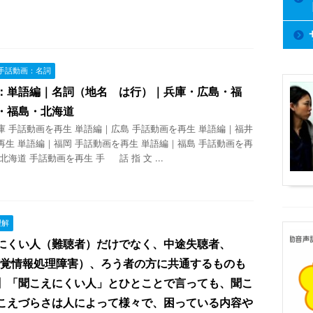
手話動画：名詞
：単語編｜名詞（地名 は行）｜兵庫・広島・福
・福島・北海道
庫 手話動画を再生 単語編｜広島 手話動画を再生 単語編｜福井
再生 単語編｜福岡 手話動画を再生 単語編｜福島 手話動画を再
北海道 手話動画を再生 手 話 指 文 ...
理解
にくい人（難聴者）だけでなく、中途失聴者、
（聴覚情報処理障害）、ろう者の方に共通するものも
】「聞こえにくい人」とひとことで言っても、聞こ
こえづらさは人によって様々で、困っている内容や