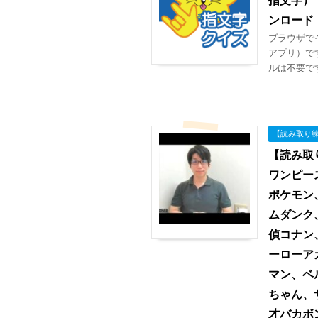
ンロード
ブラウザで
アプリ）で
ルは不要です。iP
【読み取り
【読み取
ワンピー
ポケモン
ムダンク
偵コナン
ーローア
マン、ベ
ちゃん、
才バカボ