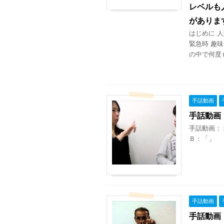
レベルも
がありま
はじめに 人
緊急時 趣味
の中で何度も
手話動画
手話動画
手話動画：
Ｂ：「」 手
手話動画
手話動画