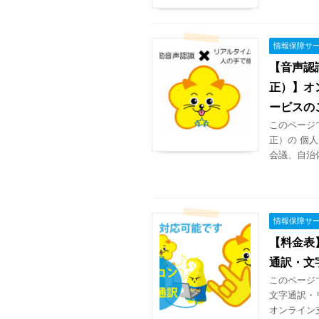
情報保障サ
【音声認
正）】オ
ービスの
このページ
正）の 個
会議、自治
情報保障サ
【料金表
通訳・文
このページ
文字通訳・
オンライン