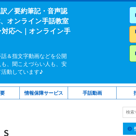
通訳／要約筆記・音声認
障、オンライン手話教室
ン対応へ｜オンライン手
手話＆指文字動画などを公開
人も、聞こえづらい人も、安
て活動しています♪
概要
情報保障サービス
手話動画
_S