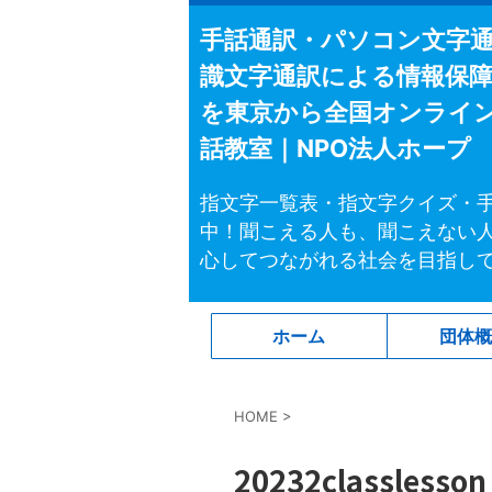
手話通訳・パソコン文字
識文字通訳による情報保
を東京から全国オンライ
話教室｜NPO法人ホープ
指文字一覧表・指文字クイズ・
中！聞こえる人も、聞こえない
心してつながれる社会を目指し
ホーム
団体
HOME
>
20232classlesson