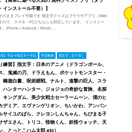
・インストール不要）】
そのままプレイ可能です 指文字クイズはブラウザアプリ（Web
すので、スマホ・PCどちらにも対応しています。 インストー
hone / Android / Windo ...
練習】手話→指文字→手話
手話動画
指文字（五十音）
り練習】指文字：日本のアニメ（ドラゴンボール、
ス、鬼滅の刃、ドラえもん、ポケットモンスター・
、幽遊白書、呪術廻戦、ナルト、進撃の巨人、スラ
、ハンターハンター、ジョジョの奇妙な冒険、名探
、キングダム、美少女戦士セーラームーン、僕のヒ
カデミア、エヴァンゲリオン、ちいかわ、アンパン
ルサイユのばら、クレヨンしんちゃん、ちびまる子
サザエさん、トリコ、怪物くん、妖怪ウォッチ、天
ン、とっとこハム太郎 etc）