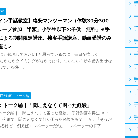
教室
イン手話教室】格安マンツーマン（体験30分300
ループ参加「半額」小学生以下の子供「無料」※手
による期間限定講座、接客手話講座、動画受講のみ
座も♪
か勉強してみたい❗ と思っているのに、毎日が忙しく
 なかなかタイミングがなかったり、ついつい１歩を踏み出せな
いる😭 ...
手話動画：トーク編
：トーク編｜「聞こえなくて困った経験」
トーク編｜「聞こえなくて困った経験」 手話動画を再生 Ｂ：
、今まで、聞こえなくて何か困った経験ある？」 Ａ：「そうだ
あるけど、例えばエレベーターだね。エレベーターのドア ...