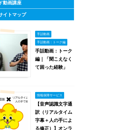
ド動画講座
サイトマップ
手話動画
手話動画：トーク編
手話動画：トーク
編｜「聞こえなく
て困った経験」
情報保障サービス
【音声認識文字通
訳（リアルタイム
字幕＋人の手によ
る修正）】オンラ