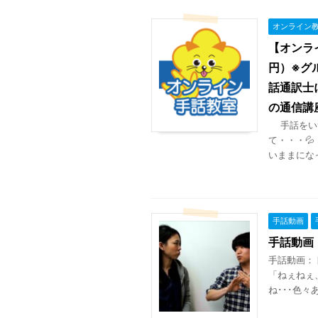
オンライン
【オンラ
円）※グ
話通訳士
の通信講
手話をいつ
て・・・
いままになって
手話動画
手話動画
手話動画：
「ねぇねぇ
ね･･･色々