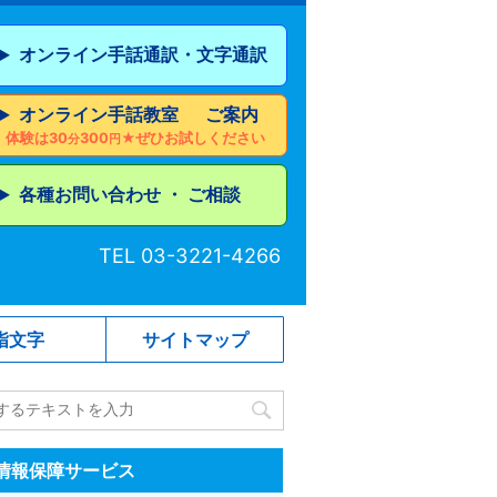
オンライン手話通訳・文字通訳
▶︎
オンライン手話教室 ご案内
▶︎
体験は30
300
★ぜひお試しください
分
円
各種お問い合わせ ・ ご相談
▶︎
TEL 03-3221-4266
指文字
サイトマップ
情報保障サービス