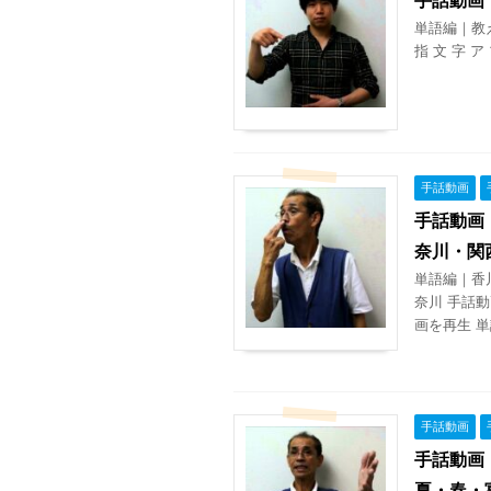
単語編｜教
指 文 字 ア
手話動画
手話動画
奈川・関
単語編｜香
奈川 手話
画を再生 単
手話動画
手話動画
夏・春・