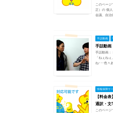
このページ
正）の 個
会議、自治
手話動画
手話動画
手話動画：
「ねぇねぇ
ね･･･色々
情報保障サ
【料金表
通訳・文
このページ