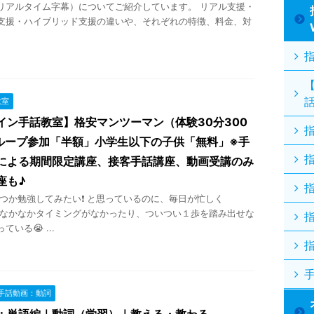
リアルタイム字幕）についてご紹介しています。 リアル支援・
支援・ハイブリッド支援の違いや、それぞれの特徴、料金、対
教室
イン手話教室】格安マンツーマン（体験30分300
ループ参加「半額」小学生以下の子供「無料」※手
による期間限定講座、接客手話講座、動画受講のみ
座も♪
か勉強してみたい❗ と思っているのに、毎日が忙しく
 なかなかタイミングがなかったり、ついつい１歩を踏み出せな
いる😭 ...
手話動画：動詞
：単語編｜動詞（学習）｜教える・教わる