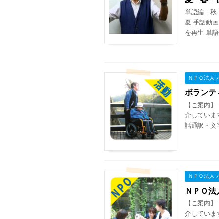
単語編｜秋
夏 手話動
を再生 単語
ＮＰＯ法人 
ボランテ
【ご案内】
介していま
話通訳・文
ＮＰＯ法人 
ＮＰＯ法
【ご案内】
介していま