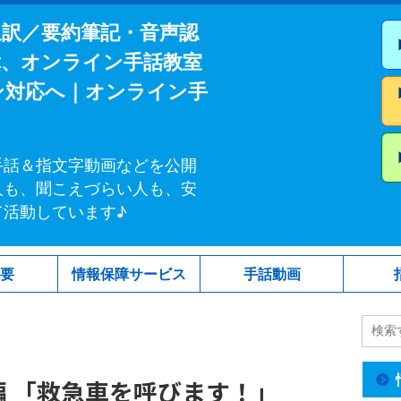
通訳／要約筆記・音声認
障、オンライン手話教室
ン対応へ｜オンライン手
手話＆指文字動画などを公開
人も、聞こえづらい人も、安
て活動しています♪
概要
情報保障サービス
手話動画
 「救急車を呼びます！」