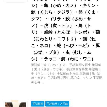
シ）・亀（かめ・カメ）・キリン・
鯨（くじら・クジラ）・熊（くま・
クマ）・ゴリラ・鮫（さめ・サ
メ）・虎（寅・トラ）・鳥（ト
リ）・蜻蛉（とんぼ・トンボ）・鶏
（にわとり・ニワトリ）・猫（ね
こ・ネコ）・蛇（へび・ヘビ）・豚
（ぶた・ブタ）・虫（むし・ム
シ）・ラッコ・鰐（わに・ワニ）
単語編｜犬（いぬ・イヌ） 手話動画を再生 単語編
｜兎（うさぎ・ウサギ） 手話動画を再生 単語編｜
牛（うし・ウシ） 手話動画を再生 単語編｜亀（か
め・カメ） 手話動画を再生 単語編｜キリン 手話動
画を再 ...
手話動画
手話動画：入門編