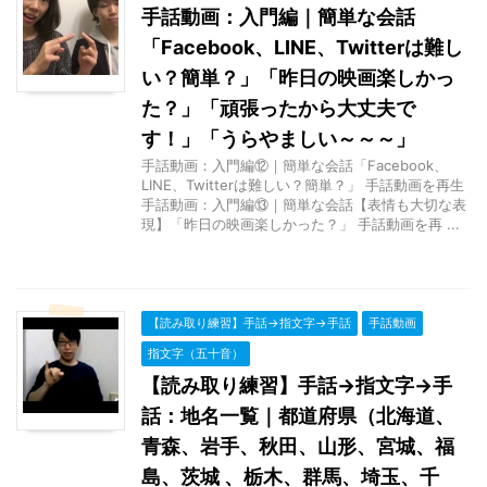
手話動画：入門編｜簡単な会話
「Facebook、LINE、Twitterは難し
い？簡単？」「昨日の映画楽しかっ
た？」「頑張ったから大丈夫で
す！」「うらやましい～～～」
手話動画：入門編⑫｜簡単な会話「Facebook、
LINE、Twitterは難しい？簡単？」 手話動画を再生
手話動画：入門編⑬｜簡単な会話【表情も大切な表
現】「昨日の映画楽しかった？」 手話動画を再 ...
【読み取り練習】手話→指文字→手話
手話動画
指文字（五十音）
【読み取り練習】手話→指文字→手
話：地名一覧｜都道府県（北海道、
青森、岩手、秋田、山形、宮城、福
島、茨城 、栃木、群馬、埼玉、千