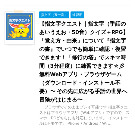
指文字（五十音）
練習用
【指文字クエスト｜指文字（手話の
あいうえお・50音）クイズ＋RPG】
「覚え方・由来」について『指文字
の書』でいつでも簡単に確認・復習
できます！「修行の塔」でスキマ時
間（3分程度）に練習できます☆彡
無料Webアプリ・ブラウザゲーム
（ダウンロード・インストール不
要）〜 その先に広がる手話の世界へ
冒険がはじまる〜
ブラウザでそのままプレイ可能です 指文字クエ
ストはブラウザアプリ（Webアプリ）ですので、ス
マホ・PCどちらにも対応しています。 インストー
ルは不要です。iPhone / Android / Wi ...