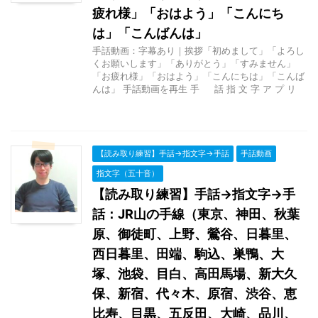
疲れ様」「おはよう」「こんにち
は」「こんばんは」
手話動画：字幕あり｜挨拶「初めまして」「よろし
くお願いします」「ありがとう」「すみません」
「お疲れ様」「おはよう」「こんにちは」「こんば
んは」 手話動画を再生 手 話 指 文 字 ア プ リ
【読み取り練習】手話→指文字→手話
手話動画
指文字（五十音）
【読み取り練習】手話→指文字→手
話：JR山の手線（東京、神田、秋葉
原、御徒町、上野、鶯谷、日暮里、
西日暮里、田端、駒込、巣鴨、大
塚、池袋、目白、高田馬場、新大久
保、新宿、代々木、原宿、渋谷、恵
比寿、目黒、五反田、大崎、品川、