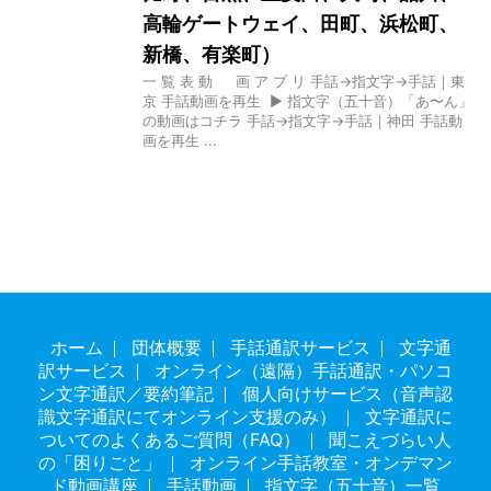
高輪ゲートウェイ、田町、浜松町、
新橋、有楽町）
一 覧 表 動 画 ア プ リ 手話→指文字→手話｜東
京 手話動画を再生 ▶ 指文字（五十音）「あ〜ん」
の動画はコチラ 手話→指文字→手話｜神田 手話動
画を再生 ...
ホーム
団体概要
手話通訳サービス
文字通
訳サービス
オンライン（遠隔）手話通訳・パソコ
ン文字通訳／要約筆記
個人向けサービス（音声認
識文字通訳にてオンライン支援のみ）
文字通訳に
ついてのよくあるご質問（FAQ）
聞こえづらい人
の「困りごと」
オンライン手話教室・オンデマン
ド動画講座
手話動画
指文字（五十音）一覧