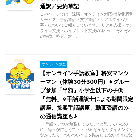
通訳／要約筆記
このページでは、遠隔・オンライン対応の情報保障
サービス（手話通訳・文字通訳・リアルタイム字
幕）についてご紹介しています。 リアル支援・オン
ライン支援・ハイブリッド支援の違いや、それぞれ
の特徴、料金、対 ...
オンライン教室
【オンライン手話教室】格安マンツ
ーマン（体験30分300円）※グルー
プ参加「半額」小学生以下の子供
「無料」※手話通訳士による期間限定
講座、接客手話講座、動画受講のみ
の通信講座も♪
手話をいつか勉強してみたい❗ と思っているの
に、毎日が忙しくて・・・💦 なかなかタイミングが
なかったり、ついつい１歩を踏み出せないままにな