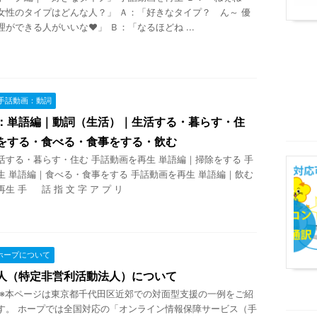
女性のタイプはどんな人？」 Ａ：「好きなタイプ？ ん～ 優
ができる人がいいな♥」 Ｂ：「なるほどね ...
手話動画：動詞
：単語編｜動詞（生活）｜生活する・暮らす・住
をする・食べる・食事をする・飲む
活する・暮らす・住む 手話動画を再生 単語編｜掃除をする 手
生 単語編｜食べる・食事をする 手話動画を再生 単語編｜飲む
生 手 話 指 文 字 ア プ リ
ホープについて
人（特定非営利活動法人）について
 ※本ページは東京都千代田区近郊での対面型支援の一例をご紹
す。 ホープでは全国対応の「オンライン情報保障サービス（手