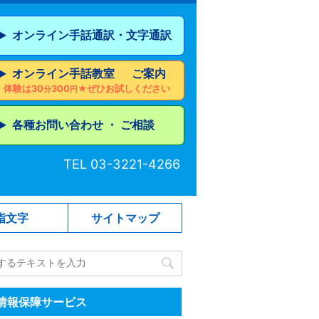
オンライン手話通訳・文字通訳
▶︎
オンライン手話教室 ご案内
▶︎
体験は30
300
★ぜひお試しください
分
円
各種お問い合わせ ・ ご相談
▶︎
TEL 03-3221-4266
指文字
サイトマップ
情報保障サービス