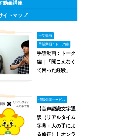
ド動画講座
サイトマップ
手話動画
手話動画：トーク編
手話動画：トーク
編｜「聞こえなく
て困った経験」
情報保障サービス
【音声認識文字通
訳（リアルタイム
字幕＋人の手によ
る修正）】オンラ