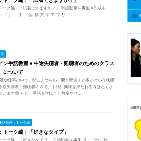
トーク編｜「試着できますか？」 手話動画を再生 ※作成中
：「」 手 話 指 文 字 ア プ リ
教室
イン手話教室★中途失聴者・難聴者のためのクラス
】について
や仕事の中で、聞こえづらい・聞き間違えが多いという状態
中途失聴者・難聴者の方で、手話に興味を持たれる方はたくさ
います😃 ただ、手話を学ぼうと教室やサ ...
手話動画：トーク編
：トーク編｜「好きなタイプ」
トーク編｜「好きなタイプ」 手話動画を再生 Ｂ：「ねぇね