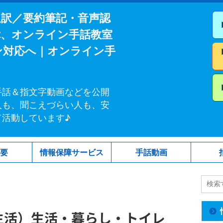
通訳／要約筆記・音声認
障、オンライン手話教室
ン対応へ｜オンライン手
手話＆指文字動画などを公開
人も、聞こえづらい人も、安
て活動しています♪
概要
情報保障サービス
手話動画
生活）生活・暮らし・トイレ