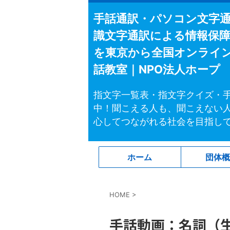
手話通訳・パソコン文字
識文字通訳による情報保
を東京から全国オンライ
話教室｜NPO法人ホープ
指文字一覧表・指文字クイズ・
中！聞こえる人も、聞こえない
心してつながれる社会を目指し
ホーム
団体
HOME
>
手話動画：名詞（