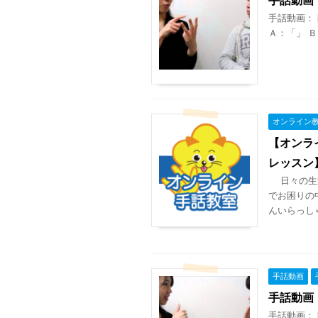
手話動画：
Ａ：「」 Ｂ
オンライン
【オンラ
レッスン
日々の生活
でお困りの
んいらっしゃ
手話動画
手話動画
手話動画：