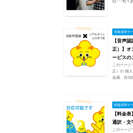
ね･･･色々
情報保障サ
【音声認
正）】オ
ービスの
このページ
正）の 個
会議、自治
情報保障サ
【料金表
通訳・文
このページ