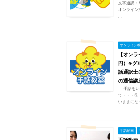
文字通訳・
オンライン
...
オンライン
【オンラ
円）※グ
話通訳士
の通信講
手話をいつ
て・・・
いままになって
手話動画
手話動画