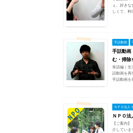
ぇ、好きな
しくて、料理
手話動画
手話動画
む・掃除
単語編｜生
話動画を再
手話動画を再
ＮＰＯ法人 
ＮＰＯ法
【ご案内】
介していま