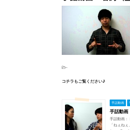
-
コチラもご覧ください♪
手話動画
手話動画
手話動画：
「ねぇねぇ