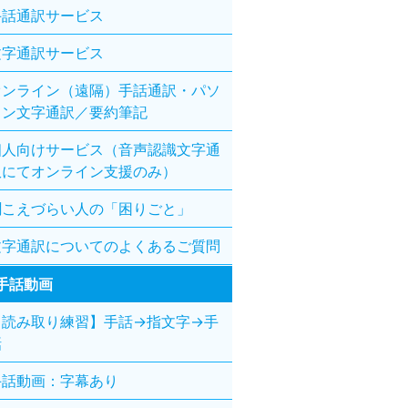
手話通訳サービス
文字通訳サービス
オンライン（遠隔）手話通訳・パソ
コン文字通訳／要約筆記
個人向けサービス（音声認識文字通
訳にてオンライン支援のみ）
聞こえづらい人の「困りごと」
文字通訳についてのよくあるご質問
手話動画
【読み取り練習】手話→指文字→手
話
手話動画：字幕あり