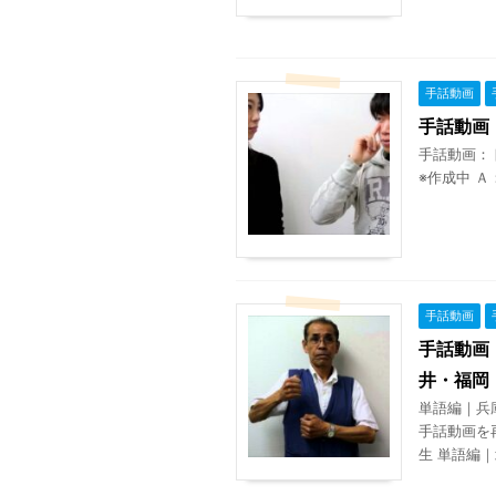
手話動画
手話動画
手話動画：
※作成中 Ａ
手話動画
手話動画
井・福岡
単語編｜兵
手話動画を
生 単語編｜