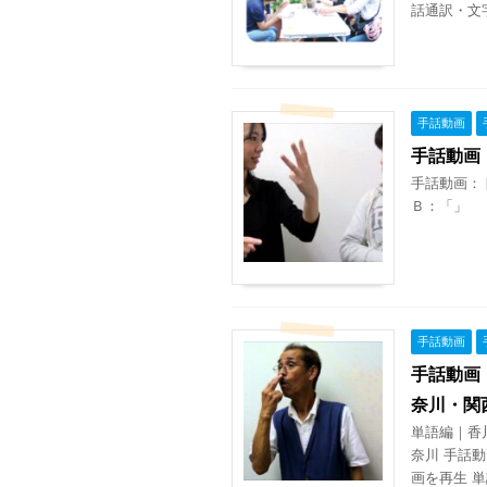
話通訳・文
手話動画
手話動画
手話動画：
Ｂ：「」 手
手話動画
手話動画
奈川・関
単語編｜香
奈川 手話
画を再生 単