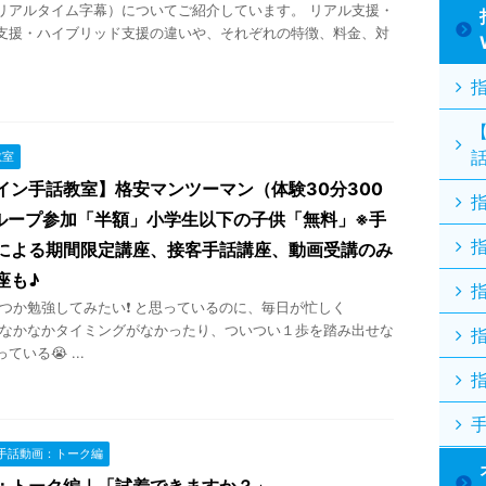
リアルタイム字幕）についてご紹介しています。 リアル支援・
支援・ハイブリッド支援の違いや、それぞれの特徴、料金、対
教室
イン手話教室】格安マンツーマン（体験30分300
ループ参加「半額」小学生以下の子供「無料」※手
による期間限定講座、接客手話講座、動画受講のみ
座も♪
か勉強してみたい❗ と思っているのに、毎日が忙しく
 なかなかタイミングがなかったり、ついつい１歩を踏み出せな
いる😭 ...
手話動画：トーク編
：トーク編｜「試着できますか？」