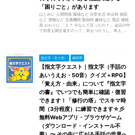
「困りごと」があります
はじめに 人間関係 職場など 日常生活 外出時 病院
など 買物など 交通機関 緊急時 趣味など 電話 補聴
器 おわりに 「え？ 今なんて言ったの？」 会話の中
で何度も聞き返すのって、気をつかうし、本人 ...
指文字（五十音）
練習用
【指文字クエスト｜指文字（手話の
あいうえお・50音）クイズ＋RPG】
「覚え方・由来」について『指文字
の書』でいつでも簡単に確認・復習
できます！「修行の塔」でスキマ時
間（3分程度）に練習できます☆彡
無料Webアプリ・ブラウザゲーム
（ダウンロード・インストール不
要）〜 その先に広がる手話の世界へ