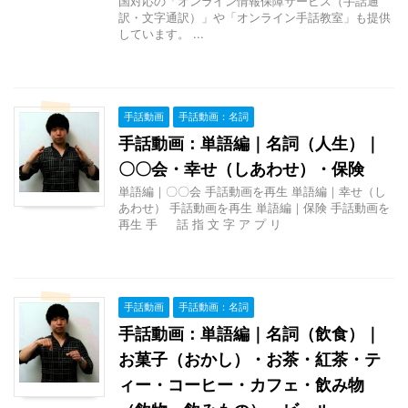
国対応の「オンライン情報保障サービス（手話通
訳・文字通訳）」や「オンライン手話教室」も提供
しています。 ...
手話動画
手話動画：名詞
手話動画：単語編｜名詞（人生）｜
〇〇会・幸せ（しあわせ）・保険
単語編｜〇〇会 手話動画を再生 単語編｜幸せ（し
あわせ） 手話動画を再生 単語編｜保険 手話動画を
再生 手 話 指 文 字 ア プ リ
手話動画
手話動画：名詞
手話動画：単語編｜名詞（飲食）｜
お菓子（おかし）・お茶・紅茶・テ
ィー・コーヒー・カフェ・飲み物