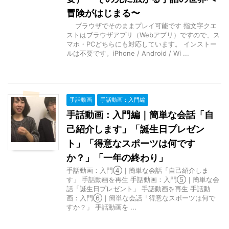
冒険がはじまる〜
ブラウザでそのままプレイ可能です 指文字クエ
ストはブラウザアプリ（Webアプリ）ですので、ス
マホ・PCどちらにも対応しています。 インストー
ルは不要です。iPhone / Android / Wi ...
手話動画
手話動画：入門編
手話動画：入門編｜簡単な会話「自
己紹介します」「誕生日プレゼン
ト」「得意なスポーツは何です
か？」「一年の終わり」
手話動画：入門④｜簡単な会話「自己紹介しま
す」 手話動画を再生 手話動画：入門⑤｜簡単な会
話「誕生日プレゼント」 手話動画を再生 手話動
画：入門⑥｜簡単な会話「得意なスポーツは何で
すか？」 手話動画を ...