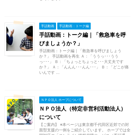
手話動画
手話動画：トーク編
手話動画：トーク編｜「救急車を呼
びましょうか？」
手話動画：トーク編｜「救急車を呼びましょう
か？」 手話動画を再生 Ａ：「ううっ･･･うう
っ･･･」 Ｂ：「ちょっとちょっと･･･大丈夫です
か？」 Ａ：「んんん･･･んん･･･」 Ｂ：「どこが痛
いんです ...
ＮＰＯ法人 ホープについて
ＮＰＯ法人（特定非営利活動法人）
について
【ご案内】 ※本ページは東京都千代田区近郊での対
面型支援の一例をご紹介しています。 ホープでは全