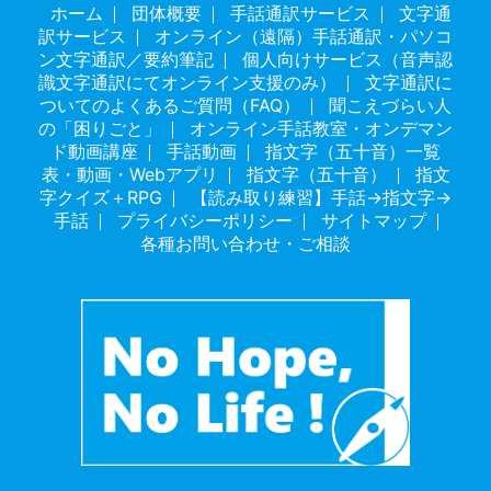
ホーム
団体概要
手話通訳サービス
文字通
訳サービス
オンライン（遠隔）手話通訳・パソコ
ン文字通訳／要約筆記
個人向けサービス（音声認
識文字通訳にてオンライン支援のみ）
文字通訳に
ついてのよくあるご質問（FAQ）
聞こえづらい人
の「困りごと」
オンライン手話教室・オンデマン
ド動画講座
手話動画
指文字（五十音）一覧
表・動画・Webアプリ
指文字（五十音）
指文
字クイズ＋RPG
【読み取り練習】手話→指文字→
手話
プライバシーポリシー
サイトマップ
各種お問い合わせ・ご相談