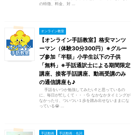
の特徴、料金、対 ...
オンライン教室
【オンライン手話教室】格安マンツ
ーマン（体験30分300円）※グルー
プ参加「半額」小学生以下の子供
「無料」※手話通訳士による期間限定
講座、接客手話講座、動画受講のみ
の通信講座も♪
手話をいつか勉強してみたい❗ と思っているの
に、毎日が忙しくて・・・💦 なかなかタイミングが
なかったり、ついつい１歩を踏み出せないままにな
っている😭 ...
手話動画
手話動画：名詞