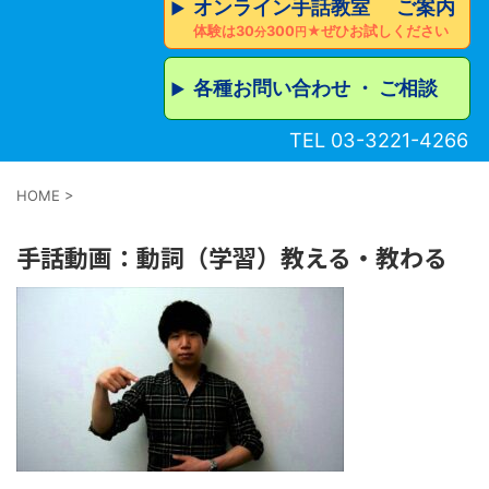
オンライン手話教室 ご案内
▶︎
体験は30
300
★ぜひお試しください
分
円
各種お問い合わせ ・ ご相談
▶︎
TEL 03-3221-4266
HOME
>
手話動画：動詞（学習）教える・教わる