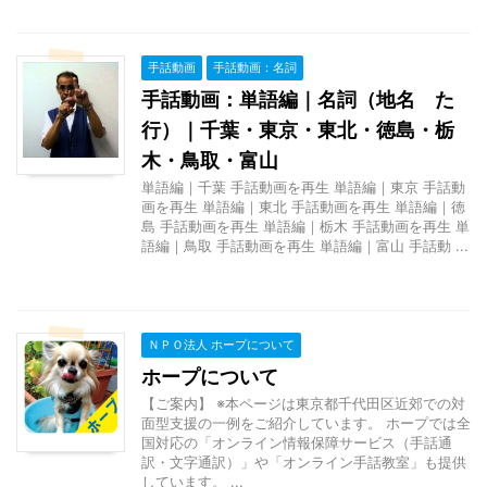
手話動画
手話動画：名詞
手話動画：単語編｜名詞（地名 た
行）｜千葉・東京・東北・徳島・栃
木・鳥取・富山
単語編｜千葉 手話動画を再生 単語編｜東京 手話動
画を再生 単語編｜東北 手話動画を再生 単語編｜徳
島 手話動画を再生 単語編｜栃木 手話動画を再生 単
語編｜鳥取 手話動画を再生 単語編｜富山 手話動 ...
ＮＰＯ法人 ホープについて
ホープについて
【ご案内】 ※本ページは東京都千代田区近郊での対
面型支援の一例をご紹介しています。 ホープでは全
国対応の「オンライン情報保障サービス（手話通
訳・文字通訳）」や「オンライン手話教室」も提供
しています。 ...