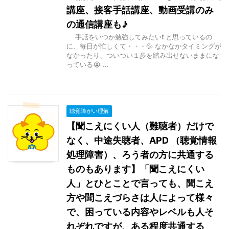
講座、接客手話講座、動画受講のみ
の通信講座も♪
手話をいつか勉強してみたい❗ と思っているの
に、毎日が忙しくて・・・💦 なかなかタイミングが
なかったり、ついつい１歩を踏み出せないままにな
っている😭 ...
聴覚障がい理解
【聞こえにくい人（難聴者）だけで
なく、中途失聴者、APD （聴覚情報
処理障害）、ろう者の方に共通する
ものもあります】「聞こえにくい
人」とひとことで言っても、聞こえ
方や聞こえづらさは人によって様々
で、困っている内容やレベルも人そ
れぞれですが、ある程度共通する