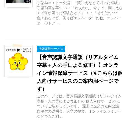
手話動画：トーク編｜「聞こえなくて困った経験」
手話動画を再生 Ｂ：「ねぇねぇ、今まで、聞こえな
くて何か困った経験ある？」 Ａ：「そうだね･･･
色々あるけど、例えばエレベーターだね。エレベー
ターのドア ...
情報保障サービス
【音声認識文字通訳（リアルタイム
字幕＋人の手による修正）】オンラ
イン情報保障サービス（※こちらは個
人向けサービスのご案内用ページで
す）
このページでは、音声認識文字通訳（リアルタイム
字幕＋人の手による修正）の 個人向けサービス に
ついてご紹介しています。 通常は企業の社内会議、
自治体の説明会、大学の授業、オンラインセミナー
などでもご利 ...