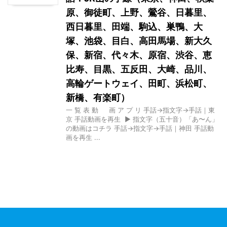
原、御徒町、上野、鶯谷、日暮里、
西日暮里、田端、駒込、巣鴨、大
塚、池袋、目白、高田馬場、新大久
保、新宿、代々木、原宿、渋谷、恵
比寿、目黒、五反田、大崎、品川、
高輪ゲートウェイ、田町、浜松町、
新橋、有楽町）
一 覧 表 動 画 ア プ リ 手話→指文字→手話｜東
京 手話動画を再生 ▶ 指文字（五十音）「あ〜ん」
の動画はコチラ 手話→指文字→手話｜神田 手話動
画を再生 ...