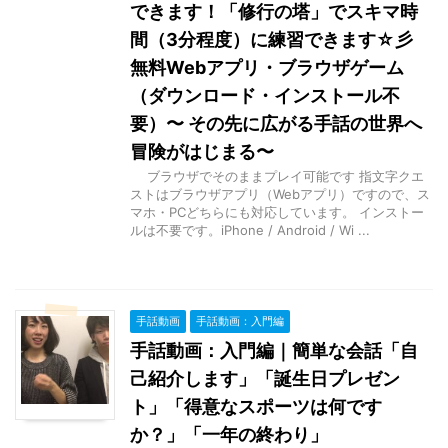
できます！「修行の塔」でスキマ時
間（3分程度）に練習できます☆彡
無料Webアプリ・ブラウザゲーム
（ダウンロード・インストール不
要）〜 その先に広がる手話の世界へ
冒険がはじまる〜
ブラウザでそのままプレイ可能です 指文字クエ
ストはブラウザアプリ（Webアプリ）ですので、ス
マホ・PCどちらにも対応しています。 インストー
ルは不要です。iPhone / Android / Wi ...
手話動画
手話動画：入門編
手話動画：入門編｜簡単な会話「自
己紹介します」「誕生日プレゼン
ト」「得意なスポーツは何です
か？」「一年の終わり」