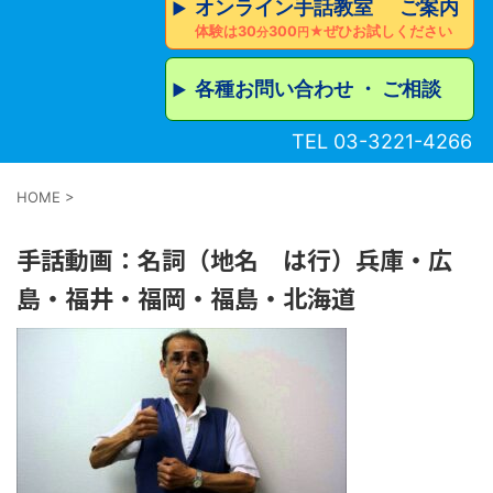
オンライン手話教室 ご案内
▶︎
体験は30
300
★ぜひお試しください
分
円
各種お問い合わせ ・ ご相談
▶︎
TEL 03-3221-4266
HOME
>
手話動画：名詞（地名 は行）兵庫・広
島・福井・福岡・福島・北海道