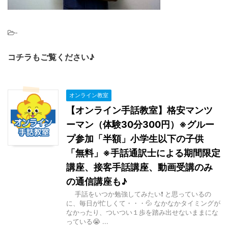
-
コチラもご覧ください♪
オンライン教室
【オンライン手話教室】格安マンツ
ーマン（体験30分300円）※グルー
プ参加「半額」小学生以下の子供
「無料」※手話通訳士による期間限定
講座、接客手話講座、動画受講のみ
の通信講座も♪
手話をいつか勉強してみたい❗ と思っているの
に、毎日が忙しくて・・・💦 なかなかタイミングが
なかったり、ついつい１歩を踏み出せないままにな
っている😭 ...