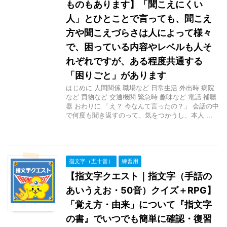
ものもあります】「聞こえにくい
人」とひとことで言っても、聞こえ
方や聞こえづらさは人によって様々
で、困っている内容やレベルも人そ
れぞれですが、ある程度共通する
「困りごと」があります
はじめに 人間関係 職場など 日常生活 外出時 病院
など 買物など 交通機関 緊急時 趣味など 電話 補聴
器 おわりに 「え？ 今なんて言ったの？」 会話の中
で何度も聞き返すのって、気をつかうし、本人 ...
指文字（五十音）
練習用
【指文字クエスト｜指文字（手話の
あいうえお・50音）クイズ＋RPG】
「覚え方・由来」について『指文字
の書』でいつでも簡単に確認・復習