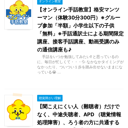
オンライン教室
【オンライン手話教室】格安マンツ
ーマン（体験30分300円）※グルー
プ参加「半額」小学生以下の子供
「無料」※手話通訳士による期間限定
講座、接客手話講座、動画受講のみ
の通信講座も♪
手話をいつか勉強してみたい❗ と思っているの
に、毎日が忙しくて・・・💦 なかなかタイミングが
なかったり、ついつい１歩を踏み出せないままにな
っている😭 ...
聴覚障がい理解
【聞こえにくい人（難聴者）だけで
なく、中途失聴者、APD （聴覚情報
処理障害）、ろう者の方に共通する