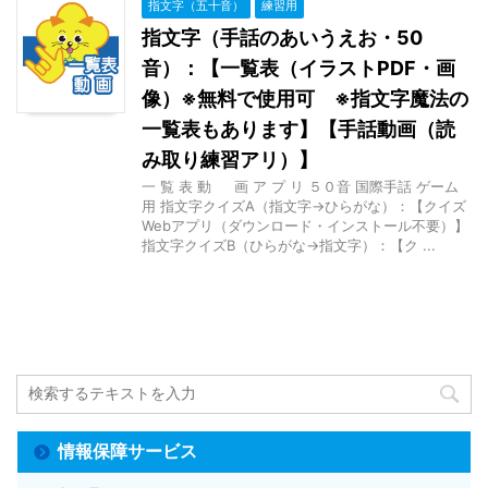
指文字（五十音）
練習用
指文字（手話のあいうえお・50
音）：【一覧表（イラストPDF・画
像）※無料で使用可 ※指文字魔法の
一覧表もあります】【手話動画（読
み取り練習アリ）】
一 覧 表 動 画 ア プ リ ５０音 国際手話 ゲーム
用 指文字クイズA（指文字→ひらがな）：【クイズ
Webアプリ（ダウンロード・インストール不要）】
指文字クイズB（ひらがな→指文字）：【ク ...
情報保障サービス