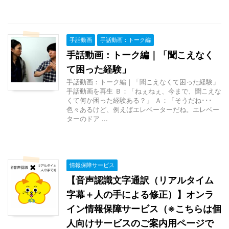
手話動画
手話動画：トーク編
手話動画：トーク編｜「聞こえなく
て困った経験」
手話動画：トーク編｜「聞こえなくて困った経験」
手話動画を再生 Ｂ：「ねぇねぇ、今まで、聞こえな
くて何か困った経験ある？」 Ａ：「そうだね･･･
色々あるけど、例えばエレベーターだね。エレベー
ターのドア ...
情報保障サービス
【音声認識文字通訳（リアルタイム
字幕＋人の手による修正）】オンラ
イン情報保障サービス（※こちらは個
人向けサービスのご案内用ページで