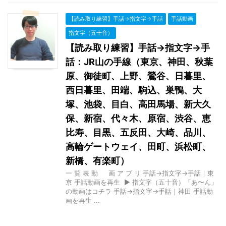
【読み取り練習】手話→指文字→手話
手話動画
指文字（五十音）
【読み取り練習】手話→指文字→手
話：JR山の手線（東京、神田、秋葉
原、御徒町、上野、鶯谷、日暮里、
西日暮里、田端、駒込、巣鴨、大
塚、池袋、目白、高田馬場、新大久
保、新宿、代々木、原宿、渋谷、恵
比寿、目黒、五反田、大崎、品川、
高輪ゲートウェイ、田町、浜松町、
新橋、有楽町）
一 覧 表 動 画 ア プ リ 手話→指文字→手話｜東
京 手話動画を再生 ▶ 指文字（五十音）「あ〜ん」
の動画はコチラ 手話→指文字→手話｜神田 手話動
画を再生 ...