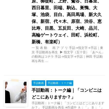
原、御徒町、上野、鶯谷、日暮里、
西日暮里、田端、駒込、巣鴨、大
塚、池袋、目白、高田馬場、新大久
保、新宿、代々木、原宿、渋谷、恵
比寿、目黒、五反田、大崎、品川、
高輪ゲートウェイ、田町、浜松町、
新橋、有楽町）
一 覧 表 動 画 ア プ リ 手話→指文字→手話｜東
京 手話動画を再生 ▶ 指文字（五十音）「あ〜ん」
の動画はコチラ 手話→指文字→手話｜神田 手話動
画を再生 ...
手話動画
手話動画：トーク編
手話動画：トーク編｜「コンビニは
どこにありますか？」
手話動画：トーク編｜「コンビニはどこにあります
か？」 手話動画を再生 ※作成中 Ａ：「」 Ｂ：「」