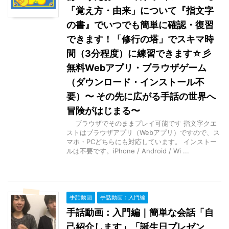
「覚え方・由来」について『指文字
の書』でいつでも簡単に確認・復習
できます！「修行の塔」でスキマ時
間（3分程度）に練習できます☆彡
無料Webアプリ・ブラウザゲーム
（ダウンロード・インストール不
要）〜 その先に広がる手話の世界へ
冒険がはじまる〜
ブラウザでそのままプレイ可能です 指文字クエ
ストはブラウザアプリ（Webアプリ）ですので、ス
マホ・PCどちらにも対応しています。 インストー
ルは不要です。iPhone / Android / Wi ...
手話動画
手話動画：入門編
手話動画：入門編｜簡単な会話「自
己紹介します」「誕生日プレゼン