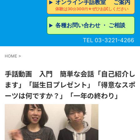
オンライン手話教室 ご案内
▶︎
体験は30
300
★ぜひお試しください
分
円
各種お問い合わせ ・ ご相談
▶︎
TEL 03-3221-4266
HOME
>
手話動画 入門 簡単な会話「自己紹介し
ます」「誕生日プレゼント」「得意なスポ
ーツは何ですか？」「一年の終わり」