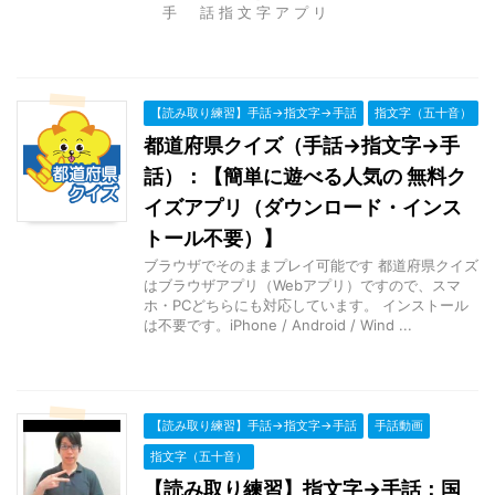
手 話 指 文 字 ア プ リ
【読み取り練習】手話→指文字→手話
指文字（五十音）
都道府県クイズ（手話→指文字→手
話）：【簡単に遊べる人気の 無料ク
イズアプリ（ダウンロード・インス
トール不要）】
ブラウザでそのままプレイ可能です 都道府県クイズ
はブラウザアプリ（Webアプリ）ですので、スマ
ホ・PCどちらにも対応しています。 インストール
は不要です。iPhone / Android / Wind ...
【読み取り練習】手話→指文字→手話
手話動画
指文字（五十音）
【読み取り練習】指文字→手話：国