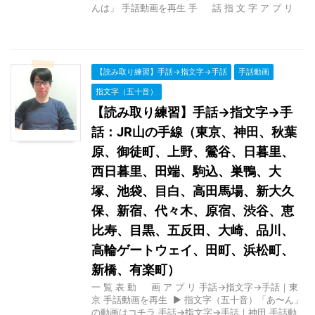
んは」 手話動画を再生 手 話 指 文 字 ア プ リ
【読み取り練習】手話→指文字→手話
手話動画
指文字（五十音）
【読み取り練習】手話→指文字→手
話：JR山の手線（東京、神田、秋葉
原、御徒町、上野、鶯谷、日暮里、
西日暮里、田端、駒込、巣鴨、大
塚、池袋、目白、高田馬場、新大久
保、新宿、代々木、原宿、渋谷、恵
比寿、目黒、五反田、大崎、品川、
高輪ゲートウェイ、田町、浜松町、
新橋、有楽町）
一 覧 表 動 画 ア プ リ 手話→指文字→手話｜東
京 手話動画を再生 ▶ 指文字（五十音）「あ〜ん」
の動画はコチラ 手話→指文字→手話｜神田 手話動