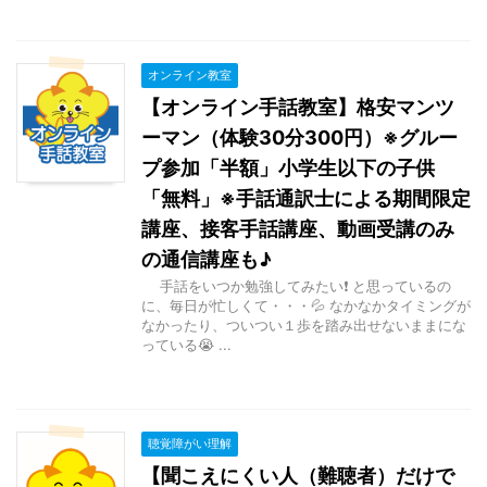
オンライン教室
【オンライン手話教室】格安マンツ
ーマン（体験30分300円）※グルー
プ参加「半額」小学生以下の子供
「無料」※手話通訳士による期間限定
講座、接客手話講座、動画受講のみ
の通信講座も♪
手話をいつか勉強してみたい❗ と思っているの
に、毎日が忙しくて・・・💦 なかなかタイミングが
なかったり、ついつい１歩を踏み出せないままにな
っている😭 ...
聴覚障がい理解
【聞こえにくい人（難聴者）だけで