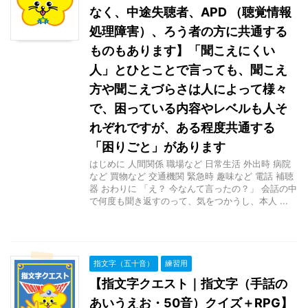
なく、中途失聴者、APD （聴覚情報
処理障害）、ろう者の方に共通する
ものもあります】「聞こえにくい
人」とひとことで言っても、聞こえ
方や聞こえづらさは人によって様々
で、困っている内容やレベルも人そ
れぞれですが、ある程度共通する
「困りごと」があります
はじめに 人間関係 職場など 日常生活 外出時 病院
など 買物など 交通機関 緊急時 趣味など 電話 補聴
器 おわりに 「え？ 今なんて言ったの？」 会話の中
で何度も聞き返すのって、気をつかうし、本人 ...
指文字（五十音）
練習用
【指文字クエスト｜指文字（手話の
あいうえお・50音）クイズ＋RPG】