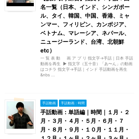
名一覧（日本、インド、シンガポー
ル、タイ、韓国、中国、香港、ミャ
ンマー、フィリピン、カンボジア、
ベトナム、マレーシア、ネパール、
ニュージーランド、台湾、北朝鮮
etc）
一 覧 表 動 画 ア プ リ 指文字→手話｜日本 手話
動画を再生 ▶ 指文字（五十音）「あ〜ん」の動画
はコチラ 指文字→手話｜インド 手話動画を再生
&nbs ...
手話動画
手話動画：時間
手話動画：単語編｜時間｜１月・２
月・３月・４月・５月・６月・７
月・８月・９月・１０月・１１月・
１２月・１ヶ月・２ヶ月・３ヶ月・