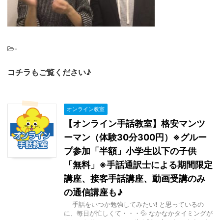
-
コチラもご覧ください♪
オンライン教室
【オンライン手話教室】格安マンツ
ーマン（体験30分300円）※グルー
プ参加「半額」小学生以下の子供
「無料」※手話通訳士による期間限定
講座、接客手話講座、動画受講のみ
の通信講座も♪
手話をいつか勉強してみたい❗ と思っているの
に、毎日が忙しくて・・・💦 なかなかタイミングが