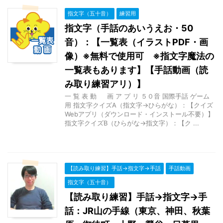
指文字（五十音）
練習用
指文字（手話のあいうえお・50
音）：【一覧表（イラストPDF・画
像）※無料で使用可 ※指文字魔法の
一覧表もあります】【手話動画（読
み取り練習アリ）】
一 覧 表 動 画 ア プ リ ５０音 国際手話 ゲーム
用 指文字クイズA（指文字→ひらがな）：【クイズ
Webアプリ（ダウンロード・インストール不要）】
指文字クイズB（ひらがな→指文字）：【ク ...
【読み取り練習】手話→指文字→手話
手話動画
指文字（五十音）
【読み取り練習】手話→指文字→手
話：JR山の手線（東京、神田、秋葉