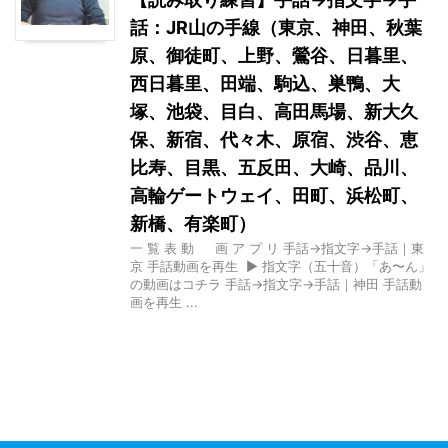
話：JR山の手線（東京、神田、秋葉
原、御徒町、上野、鶯谷、日暮里、
西日暮里、田端、駒込、巣鴨、大
塚、池袋、目白、高田馬場、新大久
保、新宿、代々木、原宿、渋谷、恵
比寿、目黒、五反田、大崎、品川、
高輪ゲートウェイ、田町、浜松町、
新橋、有楽町）
一 覧 表 動 画 ア プ リ 手話→指文字→手話｜東
京 手話動画を再生 ▶ 指文字（五十音）「あ〜ん」
の動画はコチラ 手話→指文字→手話｜神田 手話動
画を再生 ...