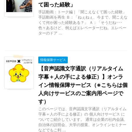
て困った経験」
手話動画：トーク編｜「聞こえなくて困った経験」
手話動画を再生 Ｂ：「ねぇねぇ、今まで、聞こえな
くて何か困った経験ある？」 Ａ：「そうだね･･･
色々あるけど、例えばエレベーターだね。エレベー
ターのドア ...
情報保障サービス
【音声認識文字通訳（リアルタイム
字幕＋人の手による修正）】オンラ
イン情報保障サービス（※こちらは個
人向けサービスのご案内用ページで
す）
このページでは、音声認識文字通訳（リアルタイム
字幕＋人の手による修正）の 個人向けサービス に
ついてご紹介しています。 通常は企業の社内会議、
自治体の説明会、大学の授業、オンラインセミナー
などでもご利 ...