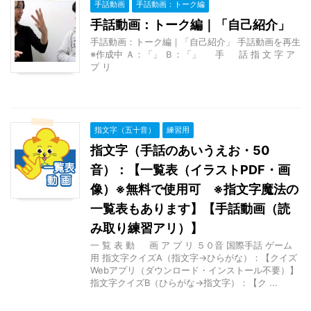
手話動画
手話動画：トーク編
手話動画：トーク編｜「自己紹介」
手話動画：トーク編｜「自己紹介」 手話動画を再生
※作成中 Ａ：「」 Ｂ：「」 手 話 指 文 字 ア
プ リ
指文字（五十音）
練習用
指文字（手話のあいうえお・50
音）：【一覧表（イラストPDF・画
像）※無料で使用可 ※指文字魔法の
一覧表もあります】【手話動画（読
み取り練習アリ）】
一 覧 表 動 画 ア プ リ ５０音 国際手話 ゲーム
用 指文字クイズA（指文字→ひらがな）：【クイズ
Webアプリ（ダウンロード・インストール不要）】
指文字クイズB（ひらがな→指文字）：【ク ...