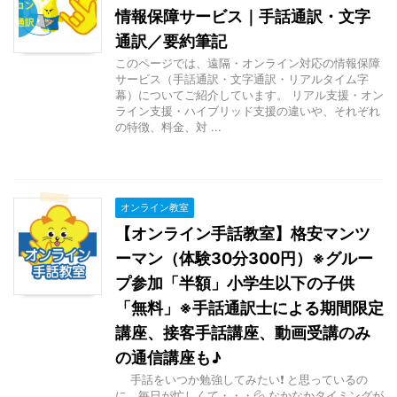
情報保障サービス｜手話通訳・文字
通訳／要約筆記
このページでは、遠隔・オンライン対応の情報保障
サービス（手話通訳・文字通訳・リアルタイム字
幕）についてご紹介しています。 リアル支援・オン
ライン支援・ハイブリッド支援の違いや、それぞれ
の特徴、料金、対 ...
オンライン教室
【オンライン手話教室】格安マンツ
ーマン（体験30分300円）※グルー
プ参加「半額」小学生以下の子供
「無料」※手話通訳士による期間限定
講座、接客手話講座、動画受講のみ
の通信講座も♪
手話をいつか勉強してみたい❗ と思っているの
に、毎日が忙しくて・・・💦 なかなかタイミングが