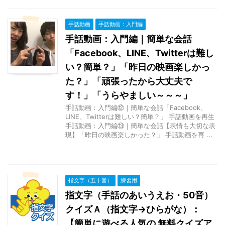
手話動画
手話動画：入門編
手話動画：入門編｜簡単な会話
「Facebook、LINE、Twitterは難し
い？簡単？」「昨日の映画楽しかっ
た？」「頑張ったから大丈夫で
す！」「うらやましい～～～」
手話動画：入門編⑫｜簡単な会話「Facebook、
LINE、Twitterは難しい？簡単？」 手話動画を再生
手話動画：入門編⑬｜簡単な会話【表情も大切な表
現】「昨日の映画楽しかった？」 手話動画を再 ...
指文字（五十音）
練習用
指文字（手話のあいうえお・50音）
クイズＡ（指文字→ひらがな）：
【簡単に遊べる人気の 無料クイズア