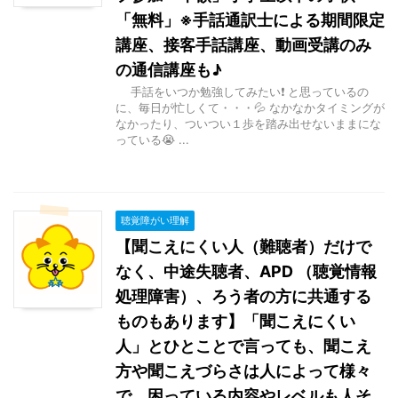
「無料」※手話通訳士による期間限定
講座、接客手話講座、動画受講のみ
の通信講座も♪
手話をいつか勉強してみたい❗ と思っているの
に、毎日が忙しくて・・・💦 なかなかタイミングが
なかったり、ついつい１歩を踏み出せないままにな
っている😭 ...
聴覚障がい理解
【聞こえにくい人（難聴者）だけで
なく、中途失聴者、APD （聴覚情報
処理障害）、ろう者の方に共通する
ものもあります】「聞こえにくい
人」とひとことで言っても、聞こえ
方や聞こえづらさは人によって様々
で、困っている内容やレベルも人そ