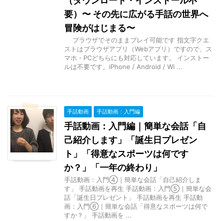
（ダウンロード・インストール不
要）〜 その先に広がる手話の世界へ
冒険がはじまる〜
ブラウザでそのままプレイ可能です 指文字クエ
ストはブラウザアプリ（Webアプリ）ですので、ス
マホ・PCどちらにも対応しています。 インストー
ルは不要です。iPhone / Android / Wi ...
手話動画
手話動画：入門編
手話動画：入門編｜簡単な会話「自
己紹介します」「誕生日プレゼン
ト」「得意なスポーツは何です
か？」「一年の終わり」
手話動画：入門④｜簡単な会話「自己紹介しま
す」 手話動画を再生 手話動画：入門⑤｜簡単な会
話「誕生日プレゼント」 手話動画を再生 手話動
画：入門⑥｜簡単な会話「得意なスポーツは何で
すか？」 手話動画を ...