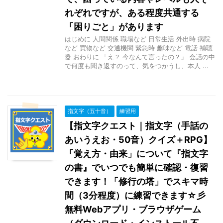
れぞれですが、ある程度共通する
「困りごと」があります
はじめに 人間関係 職場など 日常生活 外出時 病院
など 買物など 交通機関 緊急時 趣味など 電話 補聴
器 おわりに 「え？ 今なんて言ったの？」 会話の中
で何度も聞き返すのって、気をつかうし、本人 ...
指文字（五十音）
練習用
【指文字クエスト｜指文字（手話の
あいうえお・50音）クイズ＋RPG】
「覚え方・由来」について『指文字
の書』でいつでも簡単に確認・復習
できます！「修行の塔」でスキマ時
間（3分程度）に練習できます☆彡
無料Webアプリ・ブラウザゲーム