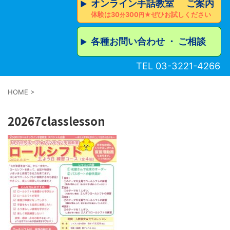
オンライン手話教室 ご案内
▶︎
体験は30
300
★ぜひお試しください
分
円
各種お問い合わせ ・ ご相談
▶︎
TEL 03-3221-4266
HOME
>
20267classlesson