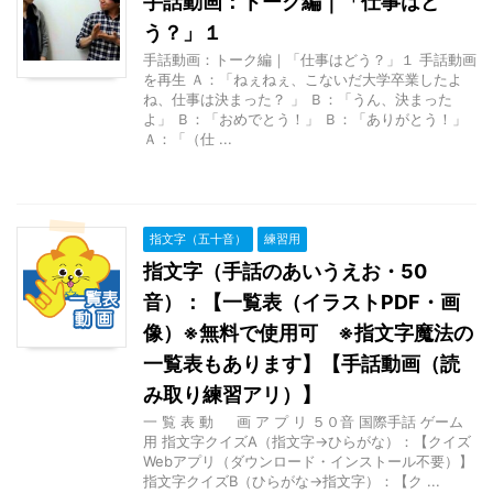
手話動画：トーク編｜「仕事はど
う？」１
手話動画：トーク編｜「仕事はどう？」１ 手話動画
を再生 Ａ：「ねぇねぇ、こないだ大学卒業したよ
ね、仕事は決まった？ 」 Ｂ：「うん、決まった
よ」 Ｂ：「おめでとう！」 Ｂ：「ありがとう！」
Ａ：「（仕 ...
指文字（五十音）
練習用
指文字（手話のあいうえお・50
音）：【一覧表（イラストPDF・画
像）※無料で使用可 ※指文字魔法の
一覧表もあります】【手話動画（読
み取り練習アリ）】
一 覧 表 動 画 ア プ リ ５０音 国際手話 ゲーム
用 指文字クイズA（指文字→ひらがな）：【クイズ
Webアプリ（ダウンロード・インストール不要）】
指文字クイズB（ひらがな→指文字）：【ク ...