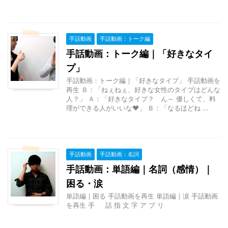
手話動画
手話動画：トーク編
手話動画：トーク編｜「好きなタイ
プ」
手話動画：トーク編｜「好きなタイプ」 手話動画を
再生 Ｂ：「ねぇねぇ、好きな女性のタイプはどんな
人？」 Ａ：「好きなタイプ？ ん～ 優しくて、料
理ができる人がいいな♥」 Ｂ：「なるほどね ...
手話動画
手話動画：名詞
手話動画：単語編｜名詞（感情）｜
困る・涙
単語編｜困る 手話動画を再生 単語編｜涙 手話動画
を再生 手 話 指 文 字 ア プ リ