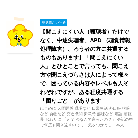
聴覚障がい理解
【聞こえにくい人（難聴者）だけで
なく、中途失聴者、APD （聴覚情報
処理障害）、ろう者の方に共通する
ものもあります】「聞こえにくい
人」とひとことで言っても、聞こえ
方や聞こえづらさは人によって様々
で、困っている内容やレベルも人そ
れぞれですが、ある程度共通する
「困りごと」があります
はじめに 人間関係 職場など 日常生活 外出時 病院
など 買物など 交通機関 緊急時 趣味など 電話 補聴
器 おわりに 「え？ 今なんて言ったの？」 会話の中
で何度も聞き返すのって、気をつかうし、本人 ...