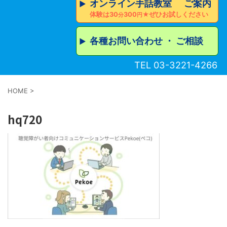
オンライン手話教室 ご案内
▶︎
体験は30
300
★ぜひお試しください
分
円
各種お問い合わせ ・ ご相談
▶︎
TEL 03-3221-4266
HOME
>
hq720