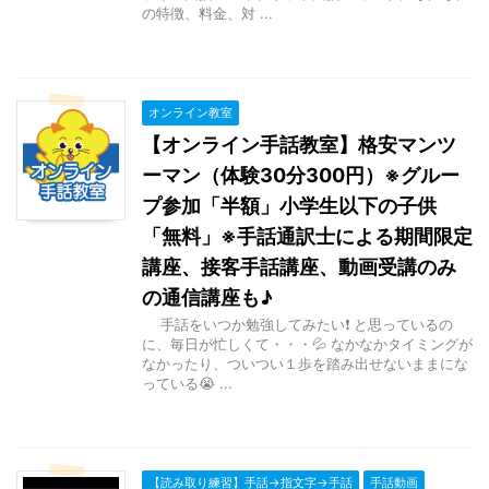
の特徴、料金、対 ...
オンライン教室
【オンライン手話教室】格安マンツ
ーマン（体験30分300円）※グルー
プ参加「半額」小学生以下の子供
「無料」※手話通訳士による期間限定
講座、接客手話講座、動画受講のみ
の通信講座も♪
手話をいつか勉強してみたい❗ と思っているの
に、毎日が忙しくて・・・💦 なかなかタイミングが
なかったり、ついつい１歩を踏み出せないままにな
っている😭 ...
【読み取り練習】手話→指文字→手話
手話動画