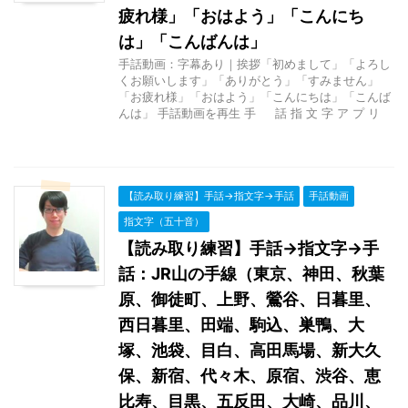
疲れ様」「おはよう」「こんにち
は」「こんばんは」
手話動画：字幕あり｜挨拶「初めまして」「よろし
くお願いします」「ありがとう」「すみません」
「お疲れ様」「おはよう」「こんにちは」「こんば
んは」 手話動画を再生 手 話 指 文 字 ア プ リ
【読み取り練習】手話→指文字→手話
手話動画
指文字（五十音）
【読み取り練習】手話→指文字→手
話：JR山の手線（東京、神田、秋葉
原、御徒町、上野、鶯谷、日暮里、
西日暮里、田端、駒込、巣鴨、大
塚、池袋、目白、高田馬場、新大久
保、新宿、代々木、原宿、渋谷、恵
比寿、目黒、五反田、大崎、品川、