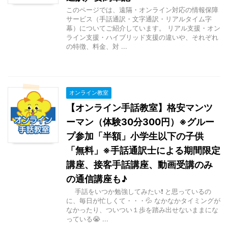
このページでは、遠隔・オンライン対応の情報保障
サービス（手話通訳・文字通訳・リアルタイム字
幕）についてご紹介しています。 リアル支援・オン
ライン支援・ハイブリッド支援の違いや、それぞれ
の特徴、料金、対 ...
オンライン教室
【オンライン手話教室】格安マンツ
ーマン（体験30分300円）※グルー
プ参加「半額」小学生以下の子供
「無料」※手話通訳士による期間限定
講座、接客手話講座、動画受講のみ
の通信講座も♪
手話をいつか勉強してみたい❗ と思っているの
に、毎日が忙しくて・・・💦 なかなかタイミングが
なかったり、ついつい１歩を踏み出せないままにな
っている😭 ...