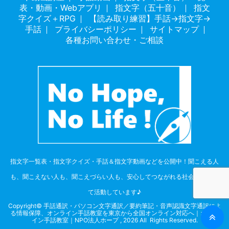
表・動画・Webアプリ
指文字（五十音）
指文
字クイズ＋RPG
【読み取り練習】手話→指文字→
手話
プライバシーポリシー
サイトマップ
各種お問い合わせ・ご相談
指文字一覧表・指文字クイズ・手話＆指文字動画などを公開中！聞こえる人
も、聞こえない人も、聞こえづらい人も、安心してつながれる社会を目指し
て活動しています♪
Copyright© 手話通訳・パソコン文字通訳／要約筆記・音声認識文字通訳によ
る情報保障、オンライン手話教室を東京から全国オンライン対応へ｜オンラ
イン手話教室｜NPO法人ホープ , 2026 All Rights Reserved.