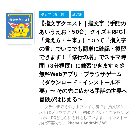
指文字（五十音）
練習用
【指文字クエスト｜指文字（手話の
あいうえお・50音）クイズ＋RPG】
「覚え方・由来」について『指文字
の書』でいつでも簡単に確認・復習
できます！「修行の塔」でスキマ時
間（3分程度）に練習できます☆彡
無料Webアプリ・ブラウザゲーム
（ダウンロード・インストール不
要）〜 その先に広がる手話の世界へ
冒険がはじまる〜
ブラウザでそのままプレイ可能です 指文字クエ
ストはブラウザアプリ（Webアプリ）ですので、ス
マホ・PCどちらにも対応しています。 インストー
ルは不要です。iPhone / Android / Wi ...