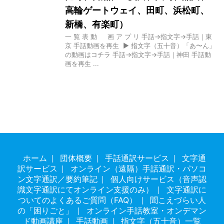
高輪ゲートウェイ、田町、浜松町、
新橋、有楽町）
一 覧 表 動 画 ア プ リ 手話→指文字→手話｜東
京 手話動画を再生 ▶ 指文字（五十音）「あ〜ん」
の動画はコチラ 手話→指文字→手話｜神田 手話動
画を再生 ...
ホーム
団体概要
手話通訳サービス
文字通
訳サービス
オンライン（遠隔）手話通訳・パソコ
ン文字通訳／要約筆記
個人向けサービス（音声認
識文字通訳にてオンライン支援のみ）
文字通訳に
ついてのよくあるご質問（FAQ）
聞こえづらい人
の「困りごと」
オンライン手話教室・オンデマン
ド動画講座
手話動画
指文字（五十音）一覧