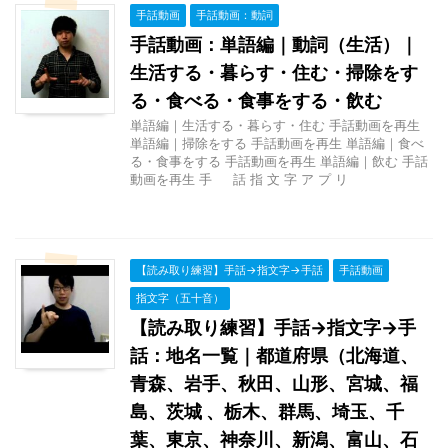
手話動画
手話動画：動詞
手話動画：単語編｜動詞（生活）｜
生活する・暮らす・住む・掃除をす
る・食べる・食事をする・飲む
単語編｜生活する・暮らす・住む 手話動画を再生
単語編｜掃除をする 手話動画を再生 単語編｜食べ
る・食事をする 手話動画を再生 単語編｜飲む 手話
動画を再生 手 話 指 文 字 ア プ リ
【読み取り練習】手話→指文字→手話
手話動画
指文字（五十音）
【読み取り練習】手話→指文字→手
話：地名一覧｜都道府県（北海道、
青森、岩手、秋田、山形、宮城、福
島、茨城 、栃木、群馬、埼玉、千
葉、東京、神奈川、新潟、富山、石