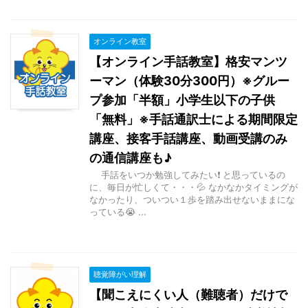
オンライン教室
【オンライン手話教室】格安マンツ
ーマン（体験30分300円）※グルー
プ参加「半額」小学生以下の子供
「無料」※手話通訳士による期間限定
講座、接客手話講座、動画受講のみ
の通信講座も♪
手話をいつか勉強してみたい❗ と思っているの
に、毎日が忙しくて・・・💦 なかなかタイミングが
なかったり、ついつい１歩を踏み出せないままにな
っている😭 ...
聴覚障がい理解
【聞こえにくい人（難聴者）だけで