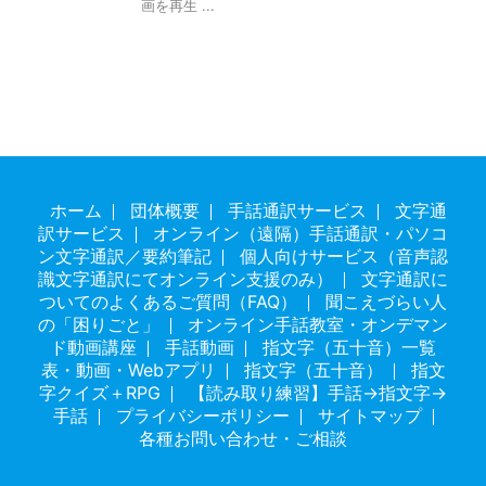
画を再生 ...
ホーム
団体概要
手話通訳サービス
文字通
訳サービス
オンライン（遠隔）手話通訳・パソコ
ン文字通訳／要約筆記
個人向けサービス（音声認
識文字通訳にてオンライン支援のみ）
文字通訳に
ついてのよくあるご質問（FAQ）
聞こえづらい人
の「困りごと」
オンライン手話教室・オンデマン
ド動画講座
手話動画
指文字（五十音）一覧
表・動画・Webアプリ
指文字（五十音）
指文
字クイズ＋RPG
【読み取り練習】手話→指文字→
手話
プライバシーポリシー
サイトマップ
各種お問い合わせ・ご相談