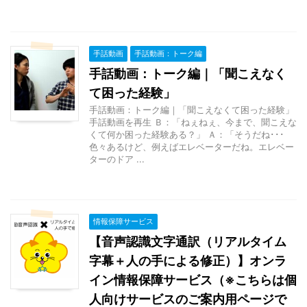
手話動画
手話動画：トーク編
手話動画：トーク編｜「聞こえなく
て困った経験」
手話動画：トーク編｜「聞こえなくて困った経験」
手話動画を再生 Ｂ：「ねぇねぇ、今まで、聞こえな
くて何か困った経験ある？」 Ａ：「そうだね･･･
色々あるけど、例えばエレベーターだね。エレベー
ターのドア ...
情報保障サービス
【音声認識文字通訳（リアルタイム
字幕＋人の手による修正）】オンラ
イン情報保障サービス（※こちらは個
人向けサービスのご案内用ページで