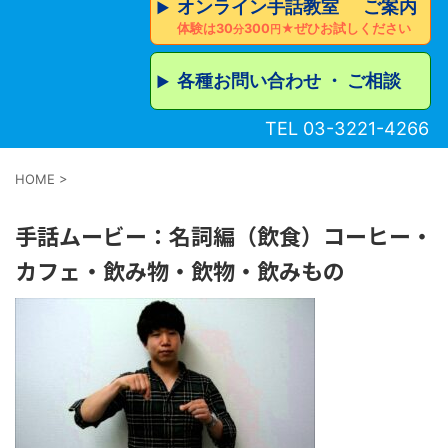
オンライン手話教室 ご案内
▶︎
体験は30
300
★ぜひお試しください
分
円
各種お問い合わせ ・ ご相談
▶︎
TEL 03-3221-4266
HOME
>
手話ムービー：名詞編（飲食）コーヒー・
カフェ・飲み物・飲物・飲みもの