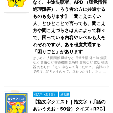
なく、中途失聴者、APD （聴覚情報
処理障害）、ろう者の方に共通する
ものもあります】「聞こえにくい
人」とひとことで言っても、聞こえ
方や聞こえづらさは人によって様々
で、困っている内容やレベルも人そ
れぞれですが、ある程度共通する
「困りごと」があります
はじめに 人間関係 職場など 日常生活 外出時 病院
など 買物など 交通機関 緊急時 趣味など 電話 補聴
器 おわりに 「え？ 今なんて言ったの？」 会話の中
で何度も聞き返すのって、気をつかうし、本人 ...
指文字（五十音）
練習用
【指文字クエスト｜指文字（手話の
あいうえお・50音）クイズ＋RPG】