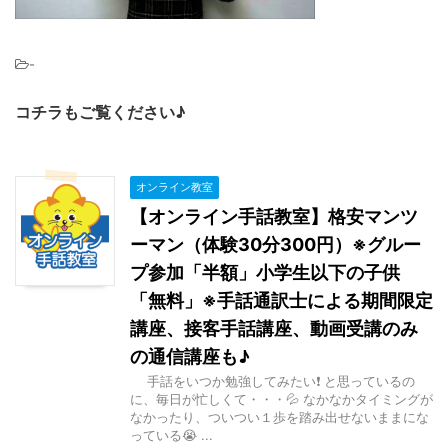
-
コチラもご覧ください♪
オンライン教室
【オンライン手話教室】格安マンツ
ーマン（体験30分300円）※グルー
プ参加「半額」小学生以下の子供
「無料」※手話通訳士による期間限定
講座、接客手話講座、動画受講のみ
の通信講座も♪
手話をいつか勉強してみたい❗ と思っているの
に、毎日が忙しくて・・・💦 なかなかタイミングが
なかったり、ついつい１歩を踏み出せないままにな
っている😭 ...