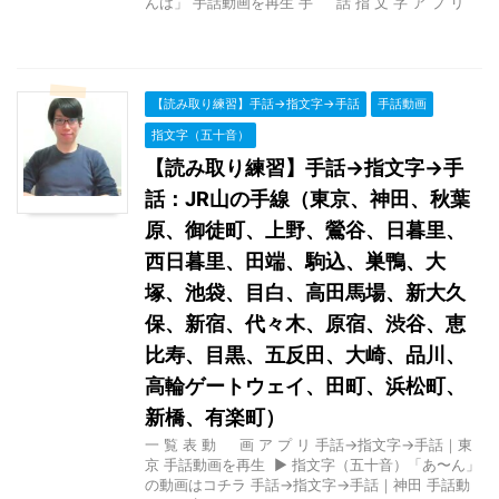
んは」 手話動画を再生 手 話 指 文 字 ア プ リ
【読み取り練習】手話→指文字→手話
手話動画
指文字（五十音）
【読み取り練習】手話→指文字→手
話：JR山の手線（東京、神田、秋葉
原、御徒町、上野、鶯谷、日暮里、
西日暮里、田端、駒込、巣鴨、大
塚、池袋、目白、高田馬場、新大久
保、新宿、代々木、原宿、渋谷、恵
比寿、目黒、五反田、大崎、品川、
高輪ゲートウェイ、田町、浜松町、
新橋、有楽町）
一 覧 表 動 画 ア プ リ 手話→指文字→手話｜東
京 手話動画を再生 ▶ 指文字（五十音）「あ〜ん」
の動画はコチラ 手話→指文字→手話｜神田 手話動