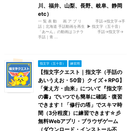
川、福井、山梨、長野、岐阜、静岡
etc）
一 覧 表 動 画 ア プ リ 手話→指文字→手
話｜北海道 手話動画を再生 ▶ 指文字（五十音）
「あ〜ん」の動画はコチラ 手話→指文字→
手話｜青 ...
指文字（五十音）
練習用
【指文字クエスト｜指文字（手話の
あいうえお・50音）クイズ＋RPG】
「覚え方・由来」について『指文字
の書』でいつでも簡単に確認・復習
できます！「修行の塔」でスキマ時
間（3分程度）に練習できます☆彡
無料Webアプリ・ブラウザゲーム
（ダウンロード・インストール不