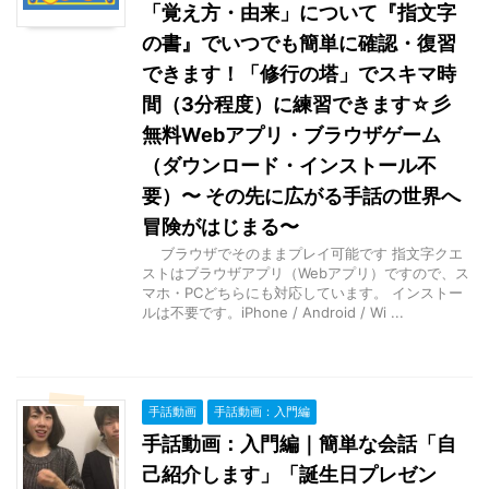
「覚え方・由来」について『指文字
の書』でいつでも簡単に確認・復習
できます！「修行の塔」でスキマ時
間（3分程度）に練習できます☆彡
無料Webアプリ・ブラウザゲーム
（ダウンロード・インストール不
要）〜 その先に広がる手話の世界へ
冒険がはじまる〜
ブラウザでそのままプレイ可能です 指文字クエ
ストはブラウザアプリ（Webアプリ）ですので、ス
マホ・PCどちらにも対応しています。 インストー
ルは不要です。iPhone / Android / Wi ...
手話動画
手話動画：入門編
手話動画：入門編｜簡単な会話「自
己紹介します」「誕生日プレゼン