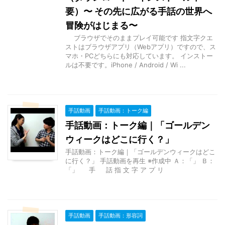
要）〜 その先に広がる手話の世界へ
冒険がはじまる〜
ブラウザでそのままプレイ可能です 指文字クエ
ストはブラウザアプリ（Webアプリ）ですので、ス
マホ・PCどちらにも対応しています。 インストー
ルは不要です。iPhone / Android / Wi ...
手話動画
手話動画：トーク編
手話動画：トーク編｜「ゴールデン
ウィークはどこに行く？」
手話動画：トーク編｜「ゴールデンウィークはどこ
に行く？」 手話動画を再生 ※作成中 Ａ：「」 Ｂ：
「」 手 話 指 文 字 ア プ リ
手話動画
手話動画：形容詞