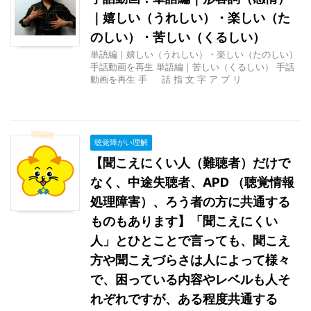
｜嬉しい（うれしい）・楽しい（た
のしい）・苦しい（くるしい）
単語編｜嬉しい（うれしい）・楽しい（たのしい）
手話動画を再生 単語編｜苦しい（くるしい） 手話
動画を再生 手 話 指 文 字 ア プ リ
聴覚障がい理解
【聞こえにくい人（難聴者）だけで
なく、中途失聴者、APD （聴覚情報
処理障害）、ろう者の方に共通する
ものもあります】「聞こえにくい
人」とひとことで言っても、聞こえ
方や聞こえづらさは人によって様々
で、困っている内容やレベルも人そ
れぞれですが、ある程度共通する