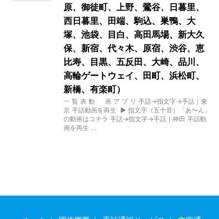
原、御徒町、上野、鶯谷、日暮里、
西日暮里、田端、駒込、巣鴨、大
塚、池袋、目白、高田馬場、新大久
保、新宿、代々木、原宿、渋谷、恵
比寿、目黒、五反田、大崎、品川、
高輪ゲートウェイ、田町、浜松町、
新橋、有楽町）
一 覧 表 動 画 ア プ リ 手話→指文字→手話｜東
京 手話動画を再生 ▶ 指文字（五十音）「あ〜ん」
の動画はコチラ 手話→指文字→手話｜神田 手話動
画を再生 ...