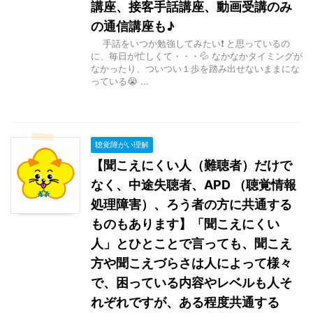
講座、接客手話講座、動画受講のみ
の通信講座も♪
手話をいつか勉強してみたい❗ と思っているの
に、毎日が忙しくて・・・💦 なかなかタイミングが
なかったり、ついつい１歩を踏み出せないままにな
っている😭 ...
聴覚障がい理解
【聞こえにくい人（難聴者）だけで
なく、中途失聴者、APD （聴覚情報
処理障害）、ろう者の方に共通する
ものもあります】「聞こえにくい
人」とひとことで言っても、聞こえ
方や聞こえづらさは人によって様々
で、困っている内容やレベルも人そ
れぞれですが、ある程度共通する