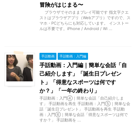
冒険がはじまる〜
ブラウザでそのままプレイ可能です 指文字クエ
ストはブラウザアプリ（Webアプリ）ですので、ス
マホ・PCどちらにも対応しています。 インストー
ルは不要です。iPhone / Android / Wi ...
手話動画
手話動画：入門編
手話動画：入門編｜簡単な会話「自
己紹介します」「誕生日プレゼン
ト」「得意なスポーツは何です
か？」「一年の終わり」
手話動画：入門④｜簡単な会話「自己紹介しま
す」 手話動画を再生 手話動画：入門⑤｜簡単な会
話「誕生日プレゼント」 手話動画を再生 手話動
画：入門⑥｜簡単な会話「得意なスポーツは何で
すか？」 手話動画を ...