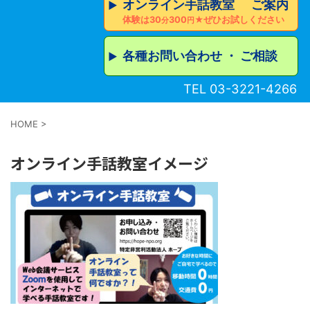
オンライン手話教室 ご案内
▶︎
体験は30
300
★ぜひお試しください
分
円
各種お問い合わせ ・ ご相談
▶︎
TEL 03-3221-4266
HOME
>
オンライン手話教室イメージ