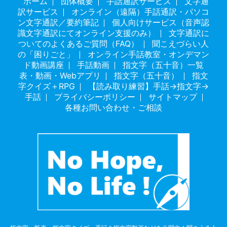
ホーム
団体概要
手話通訳サービス
文字通
訳サービス
オンライン（遠隔）手話通訳・パソコ
ン文字通訳／要約筆記
個人向けサービス（音声認
識文字通訳にてオンライン支援のみ）
文字通訳に
ついてのよくあるご質問（FAQ）
聞こえづらい人
の「困りごと」
オンライン手話教室・オンデマン
ド動画講座
手話動画
指文字（五十音）一覧
表・動画・Webアプリ
指文字（五十音）
指文
字クイズ＋RPG
【読み取り練習】手話→指文字→
手話
プライバシーポリシー
サイトマップ
各種お問い合わせ・ご相談