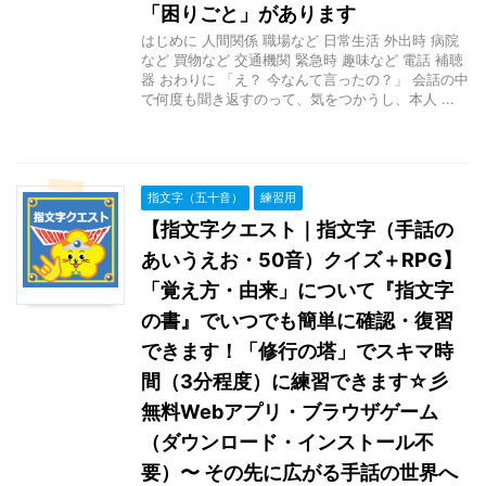
「困りごと」があります
はじめに 人間関係 職場など 日常生活 外出時 病院
など 買物など 交通機関 緊急時 趣味など 電話 補聴
器 おわりに 「え？ 今なんて言ったの？」 会話の中
で何度も聞き返すのって、気をつかうし、本人 ...
指文字（五十音）
練習用
【指文字クエスト｜指文字（手話の
あいうえお・50音）クイズ＋RPG】
「覚え方・由来」について『指文字
の書』でいつでも簡単に確認・復習
できます！「修行の塔」でスキマ時
間（3分程度）に練習できます☆彡
無料Webアプリ・ブラウザゲーム
（ダウンロード・インストール不
要）〜 その先に広がる手話の世界へ