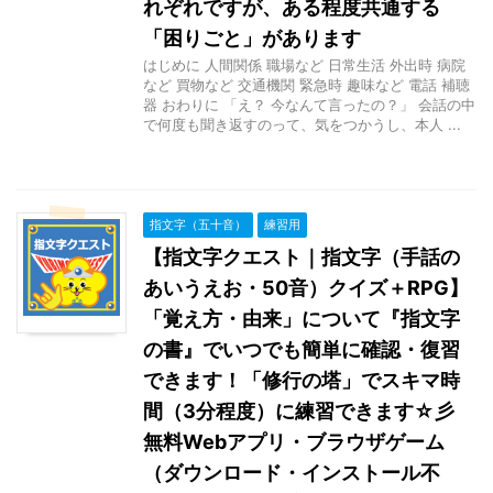
れぞれですが、ある程度共通する
「困りごと」があります
はじめに 人間関係 職場など 日常生活 外出時 病院
など 買物など 交通機関 緊急時 趣味など 電話 補聴
器 おわりに 「え？ 今なんて言ったの？」 会話の中
で何度も聞き返すのって、気をつかうし、本人 ...
指文字（五十音）
練習用
【指文字クエスト｜指文字（手話の
あいうえお・50音）クイズ＋RPG】
「覚え方・由来」について『指文字
の書』でいつでも簡単に確認・復習
できます！「修行の塔」でスキマ時
間（3分程度）に練習できます☆彡
無料Webアプリ・ブラウザゲーム
（ダウンロード・インストール不