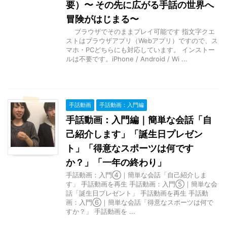
要）〜 その先に広がる手話の世界へ
冒険がはじまる〜
ブラウザでそのままプレイ可能です 指文字クエ
ストはブラウザアプリ（Webアプリ）ですので、ス
マホ・PCどちらにも対応しています。 インストー
ルは不要です。iPhone / Android / Wi ...
手話動画
手話動画：入門編
手話動画：入門編｜簡単な会話「自
己紹介します」「誕生日プレゼン
ト」「得意なスポーツは何です
か？」「一年の終わり」
手話動画：入門④｜簡単な会話「自己紹介しま
す」 手話動画を再生 手話動画：入門⑤｜簡単な会
話「誕生日プレゼント」 手話動画を再生 手話動
画：入門⑥｜簡単な会話「得意なスポーツは何で
すか？」 手話動画を ...