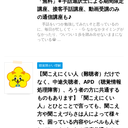
「無料」※手話通訳士による期間限定
講座、接客手話講座、動画受講のみ
の通信講座も♪
手話をいつか勉強してみたい❗ と思っているの
に、毎日が忙しくて・・・💦 なかなかタイミングが
なかったり、ついつい１歩を踏み出せないままにな
っている😭 ...
聴覚障がい理解
【聞こえにくい人（難聴者）だけで
なく、中途失聴者、APD （聴覚情報
処理障害）、ろう者の方に共通する
ものもあります】「聞こえにくい
人」とひとことで言っても、聞こえ
方や聞こえづらさは人によって様々
で、困っている内容やレベルも人そ