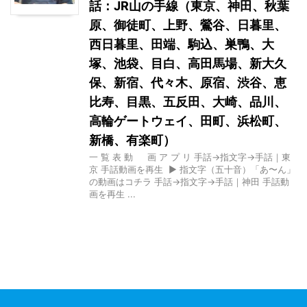
話：JR山の手線（東京、神田、秋葉
原、御徒町、上野、鶯谷、日暮里、
西日暮里、田端、駒込、巣鴨、大
塚、池袋、目白、高田馬場、新大久
保、新宿、代々木、原宿、渋谷、恵
比寿、目黒、五反田、大崎、品川、
高輪ゲートウェイ、田町、浜松町、
新橋、有楽町）
一 覧 表 動 画 ア プ リ 手話→指文字→手話｜東
京 手話動画を再生 ▶ 指文字（五十音）「あ〜ん」
の動画はコチラ 手話→指文字→手話｜神田 手話動
画を再生 ...