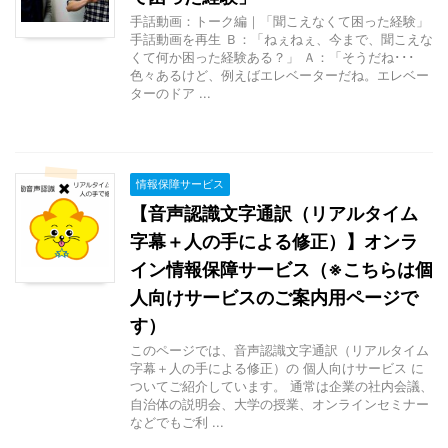
手話動画：トーク編｜「聞こえなくて困った経験」
手話動画を再生 Ｂ：「ねぇねぇ、今まで、聞こえな
くて何か困った経験ある？」 Ａ：「そうだね･･･
色々あるけど、例えばエレベーターだね。エレベー
ターのドア ...
情報保障サービス
【音声認識文字通訳（リアルタイム
字幕＋人の手による修正）】オンラ
イン情報保障サービス（※こちらは個
人向けサービスのご案内用ページで
す）
このページでは、音声認識文字通訳（リアルタイム
字幕＋人の手による修正）の 個人向けサービス に
ついてご紹介しています。 通常は企業の社内会議、
自治体の説明会、大学の授業、オンラインセミナー
などでもご利 ...