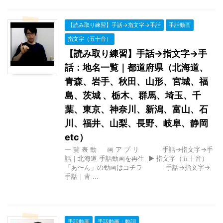
【読み取り練習】手話→指文字→手話
手話動画
指文字（五十音）
【読み取り練習】手話→指文字→手
話：地名一覧｜都道府県（北海道、
青森、岩手、秋田、山形、宮城、福
島、茨城 、栃木、群馬、埼玉、千
葉、東京、神奈川、新潟、富山、石
川、福井、山梨、長野、岐阜、静岡
etc）
一 覧 表 動 画 ア プ リ 手話→指文字→手
話｜北海道 手話動画を再生 ▶ 指文字（五十音）
「あ〜ん」の動画はコチラ 手話→指文字→
手話｜青 ...
手話動画
手話動画：動詞