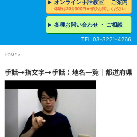
オンライン手話教室 ご案内
▶︎
体験は30
300
★ぜひお試しください
分
円
各種お問い合わせ ・ ご相談
▶︎
TEL 03-3221-4266
HOME
>
手話→指文字→手話：地名一覧｜都道府県