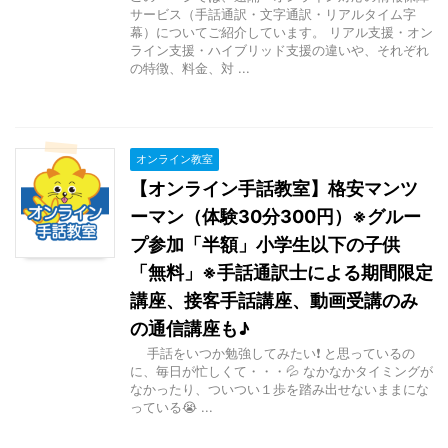
サービス（手話通訳・文字通訳・リアルタイム字
幕）についてご紹介しています。 リアル支援・オン
ライン支援・ハイブリッド支援の違いや、それぞれ
の特徴、料金、対 ...
オンライン教室
【オンライン手話教室】格安マンツ
ーマン（体験30分300円）※グルー
プ参加「半額」小学生以下の子供
「無料」※手話通訳士による期間限定
講座、接客手話講座、動画受講のみ
の通信講座も♪
手話をいつか勉強してみたい❗ と思っているの
に、毎日が忙しくて・・・💦 なかなかタイミングが
なかったり、ついつい１歩を踏み出せないままにな
っている😭 ...