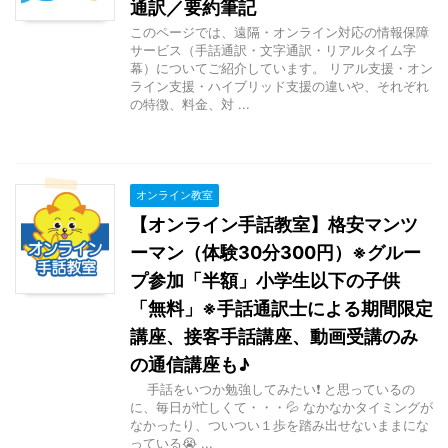
通訳／要約筆記
このページでは、遠隔・オンライン対応の情報保障
サービス（手話通訳・文字通訳・リアルタイム字
幕）についてご紹介しています。 リアル支援・オン
ライン支援・ハイブリッド支援の違いや、それぞれ
の特徴、料金、対 ...
オンライン教室
【オンライン手話教室】格安マンツ
ーマン（体験30分300円）※グルー
プ参加「半額」小学生以下の子供
「無料」※手話通訳士による期間限定
講座、接客手話講座、動画受講のみ
の通信講座も♪
手話をいつか勉強してみたい❗ と思っているの
に、毎日が忙しくて・・・💦 なかなかタイミングが
なかったり、ついつい１歩を踏み出せないままにな
っている😭 ...