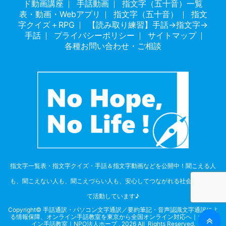
ド動画講座
手話動画
指文字（五十音）一覧
表・動画・Webアプリ
指文字（五十音）
指文
字クイズ＋RPG
【読み取り練習】手話→指文字→
手話
プライバシーポリシー
サイトマップ
各種お問い合わせ・ご相談
指文字一覧表・指文字クイズ・手話＆指文字動画などを公開中！聞こえる人
も、聞こえない人も、聞こえづらい人も、安心してつながれる社会を目指し
て活動しています♪
Copyright© 手話通訳・パソコン文字通訳／要約筆記・音声認識文字通訳によ
る情報保障、オンライン手話教室を東京から全国オンライン対応へ｜オンラ
イン手話教室｜NPO法人ホープ , 2026 All Rights Reserved.