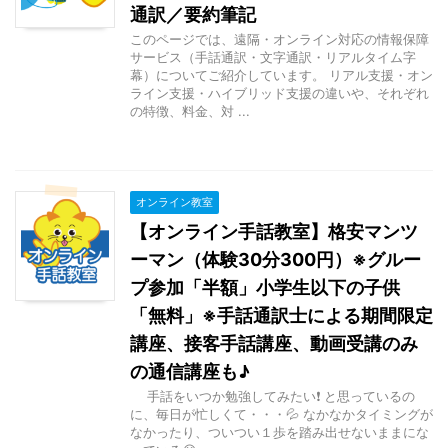
通訳／要約筆記
このページでは、遠隔・オンライン対応の情報保障
サービス（手話通訳・文字通訳・リアルタイム字
幕）についてご紹介しています。 リアル支援・オン
ライン支援・ハイブリッド支援の違いや、それぞれ
の特徴、料金、対 ...
オンライン教室
【オンライン手話教室】格安マンツ
ーマン（体験30分300円）※グルー
プ参加「半額」小学生以下の子供
「無料」※手話通訳士による期間限定
講座、接客手話講座、動画受講のみ
の通信講座も♪
手話をいつか勉強してみたい❗ と思っているの
に、毎日が忙しくて・・・💦 なかなかタイミングが
なかったり、ついつい１歩を踏み出せないままにな