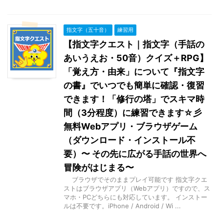
指文字（五十音）
練習用
【指文字クエスト｜指文字（手話の
あいうえお・50音）クイズ＋RPG】
「覚え方・由来」について『指文字
の書』でいつでも簡単に確認・復習
できます！「修行の塔」でスキマ時
間（3分程度）に練習できます☆彡
無料Webアプリ・ブラウザゲーム
（ダウンロード・インストール不
要）〜 その先に広がる手話の世界へ
冒険がはじまる〜
ブラウザでそのままプレイ可能です 指文字クエ
ストはブラウザアプリ（Webアプリ）ですので、ス
マホ・PCどちらにも対応しています。 インストー
ルは不要です。iPhone / Android / Wi ...