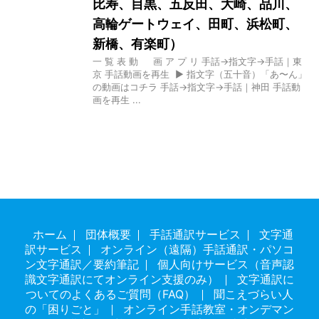
比寿、目黒、五反田、大崎、品川、
高輪ゲートウェイ、田町、浜松町、
新橋、有楽町）
一 覧 表 動 画 ア プ リ 手話→指文字→手話｜東
京 手話動画を再生 ▶ 指文字（五十音）「あ〜ん」
の動画はコチラ 手話→指文字→手話｜神田 手話動
画を再生 ...
ホーム
団体概要
手話通訳サービス
文字通
訳サービス
オンライン（遠隔）手話通訳・パソコ
ン文字通訳／要約筆記
個人向けサービス（音声認
識文字通訳にてオンライン支援のみ）
文字通訳に
ついてのよくあるご質問（FAQ）
聞こえづらい人
の「困りごと」
オンライン手話教室・オンデマン