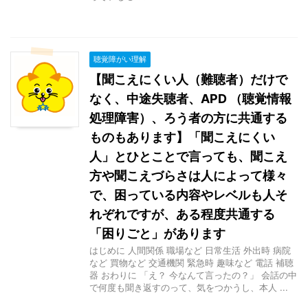
聴覚障がい理解
【聞こえにくい人（難聴者）だけで
なく、中途失聴者、APD （聴覚情報
処理障害）、ろう者の方に共通する
ものもあります】「聞こえにくい
人」とひとことで言っても、聞こえ
方や聞こえづらさは人によって様々
で、困っている内容やレベルも人そ
れぞれですが、ある程度共通する
「困りごと」があります
はじめに 人間関係 職場など 日常生活 外出時 病院
など 買物など 交通機関 緊急時 趣味など 電話 補聴
器 おわりに 「え？ 今なんて言ったの？」 会話の中
で何度も聞き返すのって、気をつかうし、本人 ...