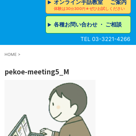
オンライン手話教室 ご案内
▶︎
体験は30
300
★ぜひお試しください
分
円
各種お問い合わせ ・ ご相談
▶︎
TEL 03-3221-4266
HOME
>
pekoe-meeting5_M