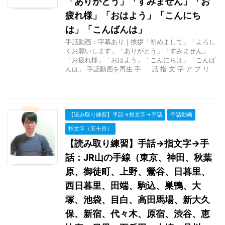
「ありがとう」「すみません」「お
疲れ様」「おはよう」「こんにち
は」「こんばんは」
手話動画：字幕あり｜挨拶「初めまして」「よろし
くお願いします」「ありがとう」「すみません」
「お疲れ様」「おはよう」「こんにちは」「こんば
んは」 手話動画を再生 手 話 指 文 字 ア プ リ
【読み取り練習】手話→指文字→手話
手話動画
指文字（五十音）
【読み取り練習】手話→指文字→手
話：JR山の手線（東京、神田、秋葉
原、御徒町、上野、鶯谷、日暮里、
西日暮里、田端、駒込、巣鴨、大
塚、池袋、目白、高田馬場、新大久
保、新宿、代々木、原宿、渋谷、恵