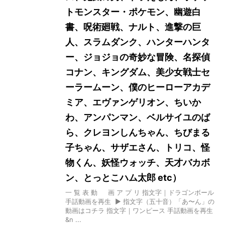
トモンスター・ポケモン、幽遊白
書、呪術廻戦、ナルト、進撃の巨
人、スラムダンク、ハンターハンタ
ー、ジョジョの奇妙な冒険、名探偵
コナン、キングダム、美少女戦士セ
ーラームーン、僕のヒーローアカデ
ミア、エヴァンゲリオン、ちいか
わ、アンパンマン、ベルサイユのば
ら、クレヨンしんちゃん、ちびまる
子ちゃん、サザエさん、トリコ、怪
物くん、妖怪ウォッチ、天才バカボ
ン、とっとこハム太郎 etc）
一 覧 表 動 画 ア プ リ 指文字｜ドラゴンボール
手話動画を再生 ▶ 指文字（五十音）「あ〜ん」の
動画はコチラ 指文字｜ワンピース 手話動画を再生
&n ...