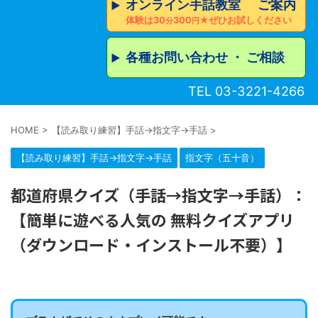
オンライン手話教室 ご案内
▶︎
体験は30
300
★ぜひお試しください
分
円
各種お問い合わせ ・ ご相談
▶︎
TEL 03-3221-4266
HOME
>
【読み取り練習】手話→指文字→手話
>
【読み取り練習】手話→指文字→手話
指文字（五十音）
都道府県クイズ（手話→指文字→手話）：
【簡単に遊べる人気の 無料クイズアプリ
（ダウンロード・インストール不要）】