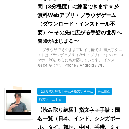
間（3分程度）に練習できます☆彡
無料Webアプリ・ブラウザゲーム
（ダウンロード・インストール不
要）〜 その先に広がる手話の世界へ
冒険がはじまる〜
ブラウザでそのままプレイ可能です 指文字クエ
ストはブラウザアプリ（Webアプリ）ですので、ス
マホ・PCどちらにも対応しています。 インストー
ルは不要です。iPhone / Android / Wi ...
【読み取り練習】手話→指文字→手話
手話動画
指文字（五十音）
【読み取り練習】指文字→手話：国
名一覧（日本、インド、シンガポー
ル、タイ、韓国、中国、香港、ミャ