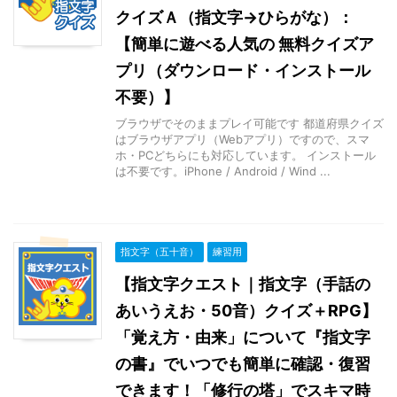
クイズＡ（指文字→ひらがな）：
【簡単に遊べる人気の 無料クイズア
プリ（ダウンロード・インストール
不要）】
ブラウザでそのままプレイ可能です 都道府県クイズ
はブラウザアプリ（Webアプリ）ですので、スマ
ホ・PCどちらにも対応しています。 インストール
は不要です。iPhone / Android / Wind ...
指文字（五十音）
練習用
【指文字クエスト｜指文字（手話の
あいうえお・50音）クイズ＋RPG】
「覚え方・由来」について『指文字
の書』でいつでも簡単に確認・復習
できます！「修行の塔」でスキマ時