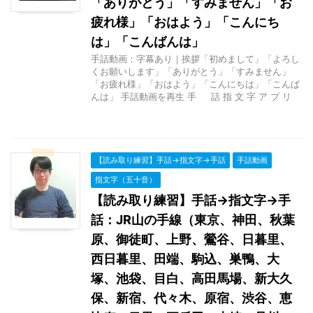
「ありがとう」「すみません」「お
疲れ様」「おはよう」「こんにち
は」「こんばんは」
手話動画：字幕あり｜挨拶「初めまして」「よろし
くお願いします」「ありがとう」「すみません」
「お疲れ様」「おはよう」「こんにちは」「こんば
んは」 手話動画を再生 手 話 指 文 字 ア プ リ
【読み取り練習】手話→指文字→手話
手話動画
指文字（五十音）
【読み取り練習】手話→指文字→手
話：JR山の手線（東京、神田、秋葉
原、御徒町、上野、鶯谷、日暮里、
西日暮里、田端、駒込、巣鴨、大
塚、池袋、目白、高田馬場、新大久
保、新宿、代々木、原宿、渋谷、恵