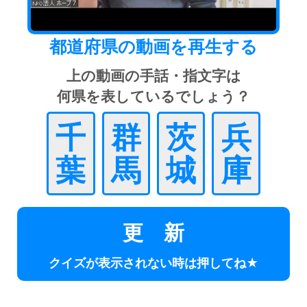
都道府県の動画を再生する
上の動画の手話・指文字は
何県を表しているでしょう？
千
群
茨
兵
葉
馬
城
庫
更 新
クイズが表示されない時は押してね★