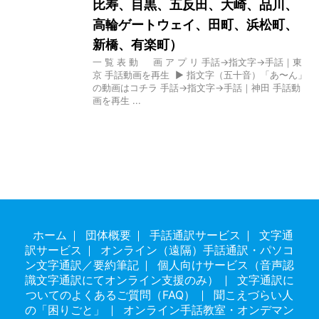
比寿、目黒、五反田、大崎、品川、
高輪ゲートウェイ、田町、浜松町、
新橋、有楽町）
一 覧 表 動 画 ア プ リ 手話→指文字→手話｜東
京 手話動画を再生 ▶ 指文字（五十音）「あ〜ん」
の動画はコチラ 手話→指文字→手話｜神田 手話動
画を再生 ...
ホーム
団体概要
手話通訳サービス
文字通
訳サービス
オンライン（遠隔）手話通訳・パソコ
ン文字通訳／要約筆記
個人向けサービス（音声認
識文字通訳にてオンライン支援のみ）
文字通訳に
ついてのよくあるご質問（FAQ）
聞こえづらい人
の「困りごと」
オンライン手話教室・オンデマン