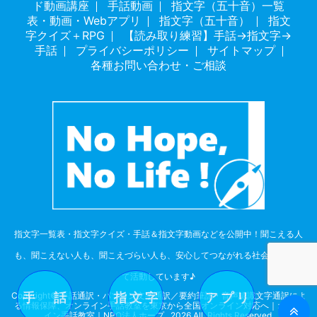
ド動画講座
手話動画
指文字（五十音）一覧
表・動画・Webアプリ
指文字（五十音）
指文
字クイズ＋RPG
【読み取り練習】手話→指文字→
手話
プライバシーポリシー
サイトマップ
各種お問い合わせ・ご相談
指文字一覧表・指文字クイズ・手話＆指文字動画などを公開中！聞こえる人
も、聞こえない人も、聞こえづらい人も、安心してつながれる社会を目指し
て活動しています♪
手 話
指 文 字
ア プ リ
Copyright© 手話通訳・パソコン文字通訳／要約筆記・音声認識文字通訳によ
る情報保障、オンライン手話教室を東京から全国オンライン対応へ｜オンラ
イン手話教室｜NPO法人ホープ , 2026 All Rights Reserved.