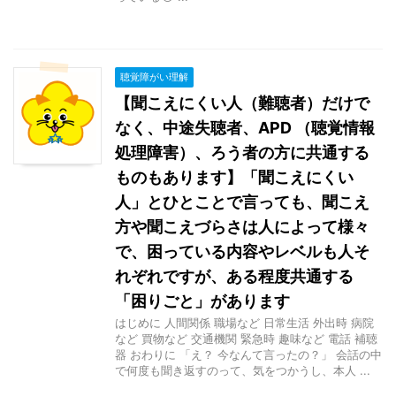
聴覚障がい理解
【聞こえにくい人（難聴者）だけで
なく、中途失聴者、APD （聴覚情報
処理障害）、ろう者の方に共通する
ものもあります】「聞こえにくい
人」とひとことで言っても、聞こえ
方や聞こえづらさは人によって様々
で、困っている内容やレベルも人そ
れぞれですが、ある程度共通する
「困りごと」があります
はじめに 人間関係 職場など 日常生活 外出時 病院
など 買物など 交通機関 緊急時 趣味など 電話 補聴
器 おわりに 「え？ 今なんて言ったの？」 会話の中
で何度も聞き返すのって、気をつかうし、本人 ...