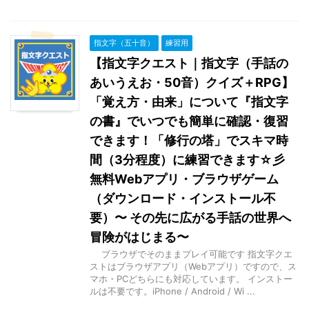
指文字（五十音）
練習用
【指文字クエスト｜指文字（手話の
あいうえお・50音）クイズ＋RPG】
「覚え方・由来」について『指文字
の書』でいつでも簡単に確認・復習
できます！「修行の塔」でスキマ時
間（3分程度）に練習できます☆彡
無料Webアプリ・ブラウザゲーム
（ダウンロード・インストール不
要）〜 その先に広がる手話の世界へ
冒険がはじまる〜
ブラウザでそのままプレイ可能です 指文字クエ
ストはブラウザアプリ（Webアプリ）ですので、ス
マホ・PCどちらにも対応しています。 インストー
ルは不要です。iPhone / Android / Wi ...