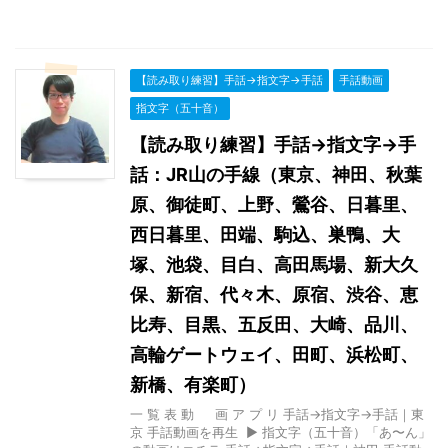
【読み取り練習】手話→指文字→手話
手話動画
指文字（五十音）
【読み取り練習】手話→指文字→手
話：JR山の手線（東京、神田、秋葉
原、御徒町、上野、鶯谷、日暮里、
西日暮里、田端、駒込、巣鴨、大
塚、池袋、目白、高田馬場、新大久
保、新宿、代々木、原宿、渋谷、恵
比寿、目黒、五反田、大崎、品川、
高輪ゲートウェイ、田町、浜松町、
新橋、有楽町）
一 覧 表 動 画 ア プ リ 手話→指文字→手話｜東
京 手話動画を再生 ▶ 指文字（五十音）「あ〜ん」