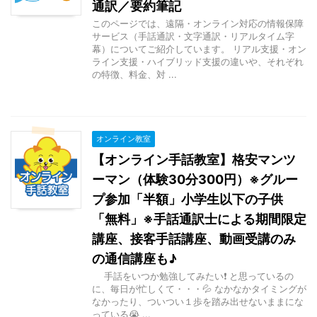
通訳／要約筆記
このページでは、遠隔・オンライン対応の情報保障
サービス（手話通訳・文字通訳・リアルタイム字
幕）についてご紹介しています。 リアル支援・オン
ライン支援・ハイブリッド支援の違いや、それぞれ
の特徴、料金、対 ...
オンライン教室
【オンライン手話教室】格安マンツ
ーマン（体験30分300円）※グルー
プ参加「半額」小学生以下の子供
「無料」※手話通訳士による期間限定
講座、接客手話講座、動画受講のみ
の通信講座も♪
手話をいつか勉強してみたい❗ と思っているの
に、毎日が忙しくて・・・💦 なかなかタイミングが
なかったり、ついつい１歩を踏み出せないままにな
っている😭 ...