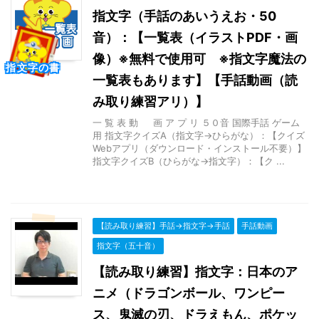
指文字（手話のあいうえお・50
音）：【一覧表（イラストPDF・画
像）※無料で使用可 ※指文字魔法の
指文字の書
一覧表もあります】【手話動画（読
み取り練習アリ）】
一 覧 表 動 画 ア プ リ ５０音 国際手話 ゲーム
用 指文字クイズA（指文字→ひらがな）：【クイズ
Webアプリ（ダウンロード・インストール不要）】
指文字クイズB（ひらがな→指文字）：【ク ...
【読み取り練習】手話→指文字→手話
手話動画
指文字（五十音）
【読み取り練習】指文字：日本のア
ニメ（ドラゴンボール、ワンピー
ス、鬼滅の刃、ドラえもん、ポケッ