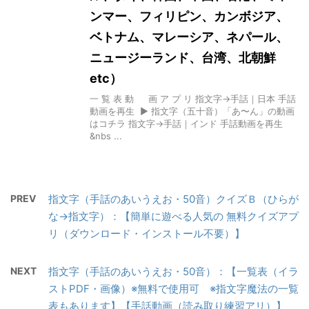
ンマー、フィリピン、カンボジア、
ベトナム、マレーシア、ネパール、
ニュージーランド、台湾、北朝鮮
etc）
一 覧 表 動 画 ア プ リ 指文字→手話｜日本 手話
動画を再生 ▶ 指文字（五十音）「あ〜ん」の動画
はコチラ 指文字→手話｜インド 手話動画を再生
&nbs ...
PREV
指文字（手話のあいうえお・50音）クイズＢ（ひらが
な→指文字）：【簡単に遊べる人気の 無料クイズアプ
リ（ダウンロード・インストール不要）】
NEXT
指文字（手話のあいうえお・50音）：【一覧表（イラ
ストPDF・画像）※無料で使用可 ※指文字魔法の一覧
表もあります】【手話動画（読み取り練習アリ）】